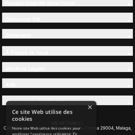
Pourquoi choisir AW Artisan France
Découvrez AW
Showroom
À Propos de Nous
Mentions Légales
Aide
Découvrez la Famille AW
×
Ce site Web utilise des
cookies
AW ARTISAN S.L
Calle Caleta de Vélez Nº 39-41 P.I Santa Teresa 29004, Malaga,
Notre site Web utilise des cookies pour
Espagne
améliorer l'expérience utilisateur. En