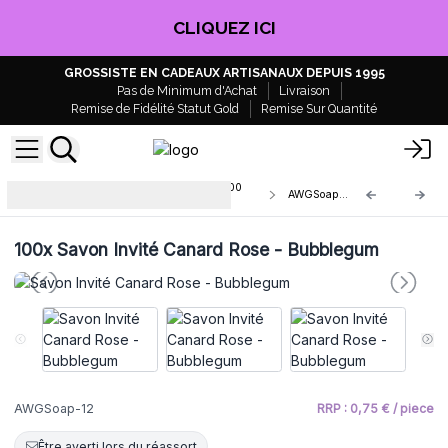
CLIQUEZ ICI
GROSSISTE EN CADEAUX ARTISANAUX DEPUIS 1995
Pas de Minimum d'Achat
Livraison
Remise de Fidélité Statut Gold
Remise Sur Quantité
Mini Cœurs Savon Artisanaux – 100
AWGSoap-12
pièces
100x
Savon Invité Canard Rose - Bubblegum
AWGSoap-12
RRP : 0,75 € / piece
Être averti lors du réassort