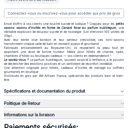
Connectez-vous ou inscrivez-vous pour accéder aux prix de gros
Envie d’offrir à vos clients une touche sucrée et ludique ? Craquez pour les
petits
savons savons d'invités en forme de Canard Rose au parfum bubblegum
, une
véritable explosion de douceur sucrée et de nostalgie. (Lot d'environ 100 unités de
20gr).
Avec leur teinte rose bonbon et leur senteur irrésistible, ces mini-savons
transforment chaque salle de bain en moment joyeux et gourmand.
Fabriqués artisanalement au Royaume-Uni, ils respectent la peau tout en
apportant une dose de bonne humeur. Idéals pour hôtels de charme, spas,
chambres d’hôtes ou boutiques cadeaux — vos clients en redemanderont !
Le saviez-vous ?
Le parfum bubblegum, souvent associé à l’enfance, a le pouvoir
de déclencher des émotions positives et un sentiment de réconfort immédiat.
Une attention originale pour hôtels, cadeaux d’invités de mariage ou coffrets
gourmands en boutique.
Distribués en gros par AW Artisan France, spécialiste des produits bain et bien-
être.
Spécifications et documentation du produit
Politique de Retour
Informations sur la livraison
Paiements sécurisés: