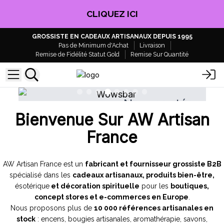
EN PROFITER !
GROSSISTE EN CADEAUX ARTISANAUX DEPUIS 1995
Pas de Minimum d'Achat
Livraison
Remise de Fidélité Statut Gold
Remise Sur Quantité
uveautés
Nouveau
Bienvenue Sur AW Artisan
rituels Plaqués
Pendules Pierres Natur
Argent
France
AW Artisan France est un
fabricant et fournisseur grossiste B2B
spécialisé dans les
cadeaux artisanaux, produits bien-être,
ésotérique
et décoration spirituelle
pour les
boutiques,
concept stores et e-commerces en Europe
.
Nous proposons plus de
10 000 références artisanales en
stock
: encens, bougies artisanales, aromathérapie, savons,