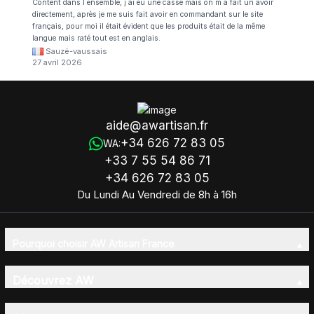
Content dans l ensemble, j ai eu une cassé mais on m a fait un avoir
directement, après je me suis fait avoir en commandant sur le site
français, pour moi il était évident que les produits était de la même
langue mais raté tout est en anglais.
Sauzé-vaussais
27 avril 2026
aide@awartisan.fr
+34 626 72 83 05
WA:
+33 7 55 54 86 71
+34 626 72 83 05
Du Lundi Au Vendredi de 8h à 16h
Pourquoi choisir AW Artisan France
Découvrez AW