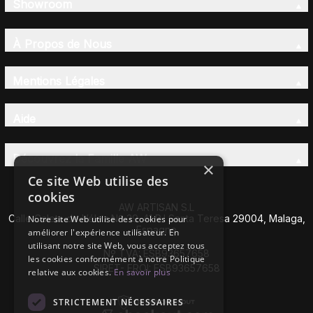
Showroom
À Propos de Nous
Mentions Légales
Aide
Découvrez la Famille AW
×
Ce site Web utilise des
cookies
AW ARTISAN S.L
Calle Caleta de Vélez Nº 39-41 P.I Santa Teresa 29004, Malaga,
Notre site Web utilise des cookies pour
Espagne
améliorer l'expérience utilisateur. En
utilisant notre site Web, vous acceptez tous
Nº TVA: ESB93657658
les cookies conformément à notre Politique
SIRET- EROI: ESB93657658
relative aux cookies.
En savoir plus
STRICTEMENT NÉCESSAIRES