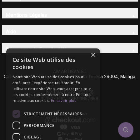
Mentions Légales
Aide
Découvrez la Famille AW
×
Ce site Web utilise des
cookies
AW ARTISAN S.L
Calle Caleta de Vélez Nº 39-41 P.I Santa Teresa 29004, Malaga,
Notre site Web utilise des cookies pour
Espagne
améliorer l'expérience utilisateur. En
utilisant notre site Web, vous acceptez tous
Nº TVA: ESB93657658
les cookies conformément à notre Politique
SIRET- EROI: ESB93657658
relative aux cookies.
En savoir plus
STRICTEMENT NÉCESSAIRES
PERFORMANCE
CIBLAGE