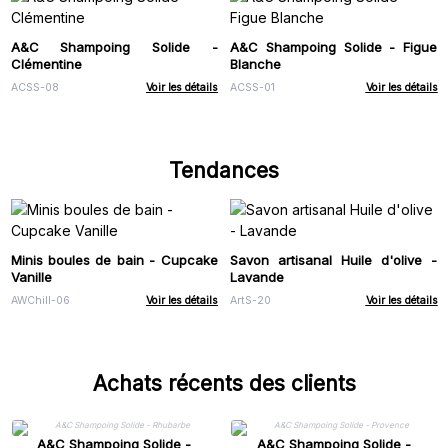
A&C Shampoing Solide -
A&C Shampoing Solide - Figue
Clémentine
Blanche
ACSS-08
Voir les détails
ACSS-01
Voir les détails
Tendances
Minis boules de bain - Cupcake
Savon artisanal Huile d'olive -
Vanille
Lavande
AWChill-06
Voir les détails
ArtS-20
Voir les détails
Achats récents des clients
A&C Shampoing Solide -
A&C Shampoing Solide -