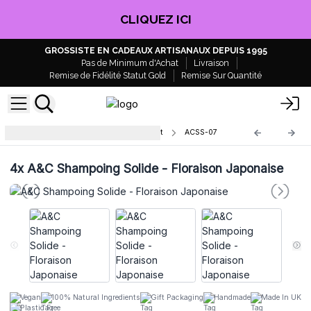
CLIQUEZ ICI
GROSSISTE EN CADEAUX ARTISANAUX DEPUIS 1995
Pas de Minimum d'Achat
Livraison
Remise de Fidélité Statut Gold
Remise Sur Quantité
Shampoings Solides de Agnès&Cat
ACSS-07
4x
A&C Shampoing Solide - Floraison Japonaise
Vegan
100% Natural Ingredients
Gift Packaging
Handmade
Made In UK
Plastic Free