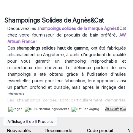
Shampoings Solides de Agnès&Cat
Découvrez les
shampoings solides de la marque Agnès&Cat
chez votre fournisseur de produits de bain préféré,
AW
Artisan France
!
Ces
shampoings solides haut de gamme
, ont été fabriqués
artisanalement en Angleterre, à partir d'ingrédient de qualité
pour vous garantir un shampoing irréprochable et
respectueux des cheveux. Le délicieux parfum de ces
shampoings a été obtenu grâce à l'utilisation d'huiles
essentielles pures pour leur fabrication, leur apportant ainsi
un parfum profond et durable, mais après le rinçage des
cheveux.
Les shampoings solides sont particulièrement demandés
dernièrement, ils sont pratiques pour voyager et surtout
Vegan
100% Natural Ingredients
Gift Packaging
En savoir plus
permettent une réduction de la consommation de plastique,
et de nombreux clients sont attentifs à ce sujet. En
Affichage
8
de
8
Produits
Connectez-vous ou
Connectez-vous ou
commandant les shampoings solides de A&C de vente en
inscrivez-vous pour
inscrivez-vous pour
Nouveautés
Recommandé
Code produit
N
accéder aux prix de gros
accéder aux prix de gros
gros, vous pourrez ainsi répondre à une forte demande du