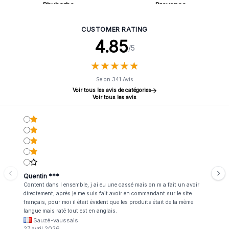
Rhubarbe
Provence
CUSTOMER RATING
4.85
/5
★
★
★
★
★
★
★
★
★
★
Selon 341 Avis
Voir tous les avis de catégories
Voir tous les avis
Quentin ***
Content dans l ensemble, j ai eu une cassé mais on m a fait un avoir
directement, après je me suis fait avoir en commandant sur le site
français, pour moi il était évident que les produits était de la même
langue mais raté tout est en anglais.
Sauzé-vaussais
27 avril 2026