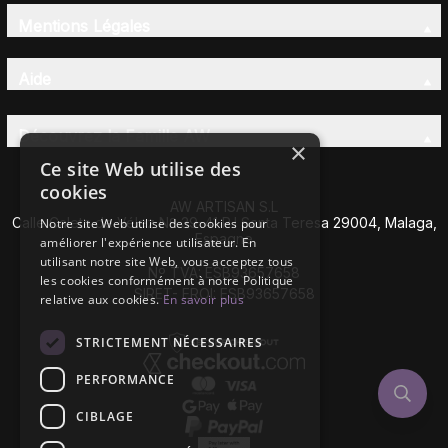
Mentions Légales
Aide
Découvrez la Famille AW
×
Ce site Web utilise des
cookies
AW ARTISAN S.L
Calle Caleta de Vélez Nº 39-41 P.I Santa Teresa 29004, Malaga,
Notre site Web utilise des cookies pour
Espagne
améliorer l'expérience utilisateur. En
utilisant notre site Web, vous acceptez tous
Nº TVA: ESB93657658
les cookies conformément à notre Politique
SIRET- EROI: ESB93657658
relative aux cookies.
En savoir plus
STRICTEMENT NÉCESSAIRES
PERFORMANCE
CIBLAGE