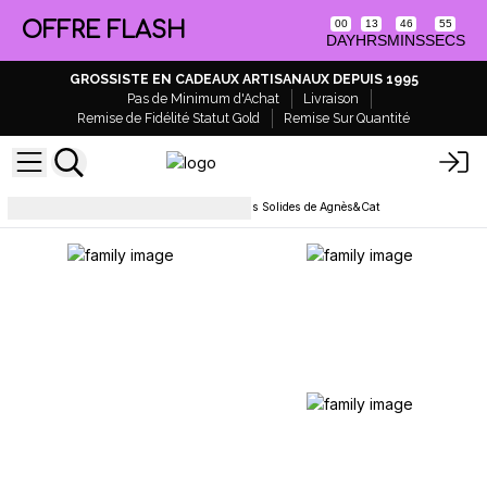
OFFRE FLASH
00
13
46
55
DAY
HRS
MINS
SECS
GROSSISTE EN CADEAUX ARTISANAUX DEPUIS 1995
Pas de Minimum d'Achat
Livraison
Remise de Fidélité Statut Gold
Remise Sur Quantité
Soins capillaires
Shampoings Solides de Agnès&Cat