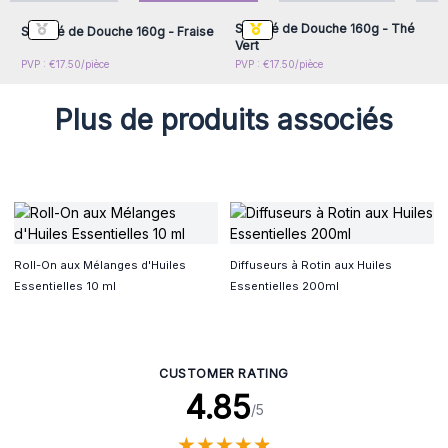
et sans résidu.
Soufflé de Douche 160g - Thé
Soufflé de Douche 160g - Fraise
Vert
PVP : €17.50/pièce
PVP : €17.50/pièce
Plus de produits associés
Roll-On aux Mélanges d'Huiles
Diffuseurs à Rotin aux Huiles
Essentielles 10 ml
Essentielles 200ml
CUSTOMER RATING
4.85
/5
★
★
★
★
★
★
★
★
★
★