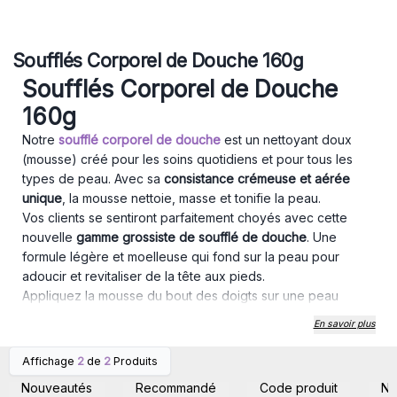
Soufflés Corporel de Douche 160g
Soufflés Corporel de Douche
160g
Notre
soufflé corporel de douche
est un nettoyant doux
(mousse) créé pour les soins quotidiens et pour tous les
types de peau. Avec sa
consistance crémeuse et aérée
unique
, la mousse nettoie, masse et tonifie la peau.
Vos clients se sentiront parfaitement choyés avec cette
nouvelle
gamme grossiste de soufflé de douche
. Une
formule légère et moelleuse qui fond sur la peau pour
adoucir et revitaliser de la tête aux pieds.
Appliquez la mousse du bout des doigts sur une peau
humide, massez doucement, puis rincez à l'eau tiède. Ne
En savoir plus
pas appliquer sur les zones abîmées ou irritées de votre
peau.
Affichage
2
de
2
Produits
Connectez-vous ou
Connectez-vous ou
Avec un
grand choix de parfums sucrés et fruités
, la peau
inscrivez-vous pour
inscrivez-vous pour
Nouveautés
Recommandé
Code produit
N
accéder aux prix de gros
accéder aux prix de gros
sera incroyablement
parfumée, veloutée, douce, hydratée