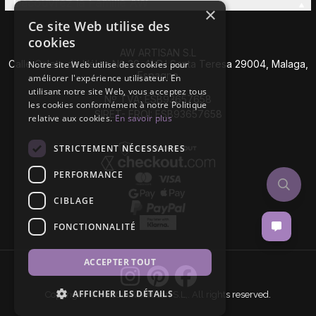
Découvrez la Famille AW
×
Ce site Web utilise des
cookies
AW ARTISAN S.L
Calle Caleta de Vélez Nº 39-41 P.I Santa Teresa 29004, Malaga,
Notre site Web utilise des cookies pour
Espagne
améliorer l'expérience utilisateur. En
utilisant notre site Web, vous acceptez tous
Nº TVA: ESB93657658
les cookies conformément à notre Politique
SIRET- EROI: ESB93657658
relative aux cookies.
En savoir plus
STRICTEMENT NÉCESSAIRES
PERFORMANCE
CIBLAGE
FONCTIONNALITÉ
ACCEPTER TOUT
AFFICHER LES DÉTAILS
Copyright © 2026 AW Artisan S.L,. All rights reserved.