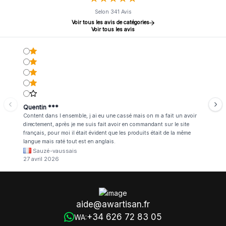
Selon 341 Avis
Voir tous les avis de catégories
Voir tous les avis
Quentin ***
Content dans l ensemble, j ai eu une cassé mais on m a fait un avoir
directement, après je me suis fait avoir en commandant sur le site
français, pour moi il était évident que les produits était de la même
langue mais raté tout est en anglais.
Sauzé-vaussais
27 avril 2026
aide@awartisan.fr
+34 626 72 83 05
WA: