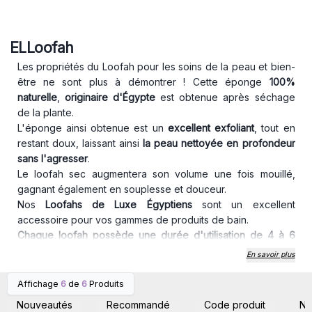
ELLoofah
Les propriétés du Loofah pour les soins de la peau et bien-
être ne sont plus à démontrer ! Cette éponge
100%
naturelle
,
originaire d'Égypte
est obtenue après séchage
de la plante.
L'éponge ainsi obtenue est un
excellent exfoliant
, tout en
restant doux, laissant ainsi
la peau nettoyée en profondeur
sans l'agresser
.
Le loofah sec augmentera son volume une fois mouillé,
gagnant également en souplesse et douceur.
Nos
Loofahs de Luxe Égyptiens
sont un excellent
accessoire pour vos gammes de produits de bain.
Chaque loofah possède une durée d'utilisation de 4 à 6
semaines environ.
En savoir plus
Affichage
6
de
6
Produits
Connectez-vous ou
Connectez-vous ou
inscrivez-vous pour
inscrivez-vous pour
Nouveautés
Recommandé
Code produit
N
accéder aux prix de gros
accéder aux prix de gros