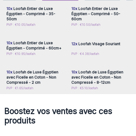
10x
Loofah Entier de Luxe
10x
Loofah Entier de Luxe
Égyptien - Comprimé - 35-
Égyptien - Comprimé - 50-
50cm
60cm
Connectez-vous ou
Connectez-vous ou
PVP : €10.05/loofah
PVP : €10.50/loofah
inscrivez-vous pour
inscrivez-vous pour
accéder aux prix de gros
accéder aux prix de gros
10x
Loofah Entier de Luxe
12x
Loofah Visage Souriant
Égyptien - Comprimé - 60cm+
Connectez-vous ou
Connectez-vous ou
PVP : €10.95/loofah
PVP : €4.38/loofah
inscrivez-vous pour
inscrivez-vous pour
accéder aux prix de gros
accéder aux prix de gros
10x
Loofah de Luxe Égyptien
10x
Loofah de Luxe Égyptien
avec Ficelle en Coton - Non
avec Ficelle en Coton - Non
Compressé - 2 cm
Compressé - 8-12cm
PVP : €1.65/loofah
PVP : €5.10/loofah
Boostez vos ventes avec ces
produits