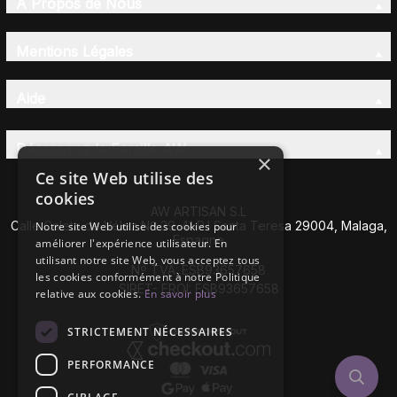
À Propos de Nous
Mentions Légales
Aide
Découvrez la Famille AW
×
Ce site Web utilise des
cookies
AW ARTISAN S.L
Calle Caleta de Vélez Nº 39-41 P.I Santa Teresa 29004, Malaga,
Notre site Web utilise des cookies pour
Espagne
améliorer l'expérience utilisateur. En
utilisant notre site Web, vous acceptez tous
Nº TVA: ESB93657658
les cookies conformément à notre Politique
SIRET- EROI: ESB93657658
relative aux cookies.
En savoir plus
STRICTEMENT NÉCESSAIRES
PERFORMANCE