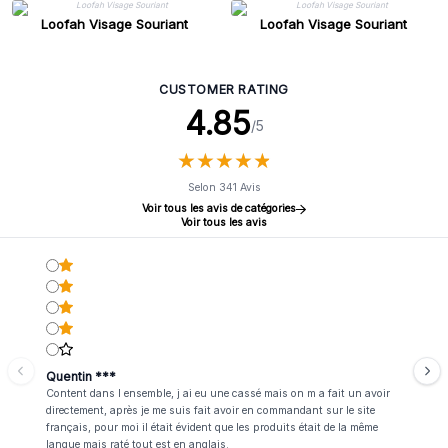
Loofah Visage Souriant
Loofah Visage Souriant
CUSTOMER RATING
4.85
/5
★
★
★
★
★
★
★
★
★
★
Selon 341 Avis
Voir tous les avis de catégories
Voir tous les avis
Quentin ***
Content dans l ensemble, j ai eu une cassé mais on m a fait un avoir
directement, après je me suis fait avoir en commandant sur le site
français, pour moi il était évident que les produits était de la même
langue mais raté tout est en anglais.