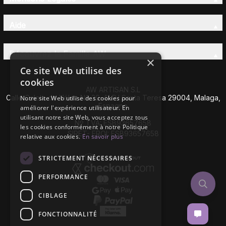
Aide
Découvrez la Famille AW
×
Ce site Web utilise des
cookies
AW ARTISAN S.L
Calle Caleta de Vélez Nº 39-41 P.I Santa Teresa 29004, Malaga,
Notre site Web utilise des cookies pour
Espagne
améliorer l'expérience utilisateur. En
utilisant notre site Web, vous acceptez tous
Nº TVA: ESB93657658
les cookies conformément à notre Politique
SIRET- EROI: ESB93657658
relative aux cookies.
En savoir plus
STRICTEMENT NÉCESSAIRES
PERFORMANCE
CIBLAGE
FONCTIONNALITÉ