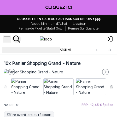
CLIQUEZ ICI
GROSSISTE EN CADEAUX ARTISANAUX DEPUIS 1995
Pas de Minimum d'Achat
Livraison
Remise de Fidélité Statut Gold
Remise Sur Quantité
Paniers Shopping en Jute
NATSB-01
10x
Panier Shopping Grand - Nature
NATSB-01
RRP : 12,45 € / pièce
Être averti lors du réassort