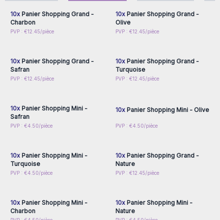
10x
Panier Shopping Grand -
10x
Panier Shopping Grand -
Charbon
Olive
Connectez-vous ou
Connectez-vous ou
PVP : €12.45/pièce
PVP : €12.45/pièce
inscrivez-vous pour
inscrivez-vous pour
accéder aux prix de gros
accéder aux prix de gros
10x
Panier Shopping Grand -
10x
Panier Shopping Grand -
Safran
Turquoise
Connectez-vous ou
Connectez-vous ou
PVP : €12.45/pièce
PVP : €12.45/pièce
inscrivez-vous pour
inscrivez-vous pour
accéder aux prix de gros
accéder aux prix de gros
10x
Panier Shopping Mini -
10x
Panier Shopping Mini - Olive
Safran
Connectez-vous ou
Connectez-vous ou
PVP : €4.50/pièce
PVP : €4.50/pièce
inscrivez-vous pour
inscrivez-vous pour
accéder aux prix de gros
accéder aux prix de gros
10x
Panier Shopping Mini -
10x
Panier Shopping Grand -
Turquoise
Nature
Connectez-vous ou
Connectez-vous ou
PVP : €4.50/pièce
PVP : €12.45/pièce
inscrivez-vous pour
inscrivez-vous pour
accéder aux prix de gros
accéder aux prix de gros
10x
Panier Shopping Mini -
10x
Panier Shopping Mini -
Charbon
Nature