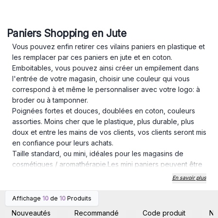
Paniers Shopping en Jute
Vous pouvez enfin retirer ces vilains paniers en plastique et
les remplacer par ces paniers en jute et en coton.
Emboitables, vous pouvez ainsi créer un empilement dans
l'entrée de votre magasin, choisir une couleur qui vous
correspond à et même le personnaliser avec votre logo: à
broder ou à tamponner.
Poignées fortes et douces, doublées en coton, couleurs
assorties. Moins cher que le plastique, plus durable, plus
doux et entre les mains de vos clients, vos clients seront mis
en confiance pour leurs achats.
Taille standard, ou mini, idéales pour les magasins de
cosmétiques / aromathérapie.Les mini paniers peuvent être
également utilisés pour des paniers-cadeaux prêts à
En savoir plus
emporter remplis de friandises.
Prenez rendez-vous avec le naturel dès aujourd'hui avec la
Affichage
10
de
10
Produits
Connectez-vous ou
Connectez-vous ou
gamme de Paniers Shopping Jute.
inscrivez-vous pour
inscrivez-vous pour
Nouveautés
Recommandé
Code produit
N
accéder aux prix de gros
accéder aux prix de gros