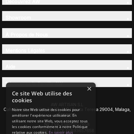
Découvrez AW
Showroom
À Propos de Nous
Mentions Légales
Aide
Découvrez la Famille AW
×
Ce site Web utilise des
cookies
AW ARTISAN S.L
Calle Caleta de Vélez Nº 39-41 P.I Santa Teresa 29004, Malaga,
Notre site Web utilise des cookies pour
Espagne
améliorer l'expérience utilisateur. En
utilisant notre site Web, vous acceptez tous
Nº TVA: ESB93657658
les cookies conformément à notre Politique
SIRET- EROI: ESB93657658
relative aux cookies.
En savoir plus