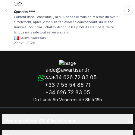
Quentin ***
Content dans l ensemble, j ai eu une cassé mais on m a fait un avoir
directement, après je me suis fait avoir en commandant sur le site
français, pour moi il était évident que les produits était de la même
langue mais raté tout est en anglais.
Sauzé-vaussais
27 avril 2026
aide@awartisan.fr
+34 626 72 83 05
WA:
+33 7 55 54 86 71
+34 626 72 83 05
Du Lundi Au Vendredi de 8h à 16h
Pourquoi choisir AW Artisan France