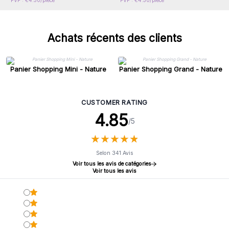
PVP : €4.50/pièce
PVP : €4.50/pièce
Achats récents des clients
Panier Shopping Mini - Nature
Panier Shopping Grand - Nature
CUSTOMER RATING
4.85
/5
★
★
★
★
★
★
★
★
★
★
Selon 341 Avis
Voir tous les avis de catégories
Voir tous les avis