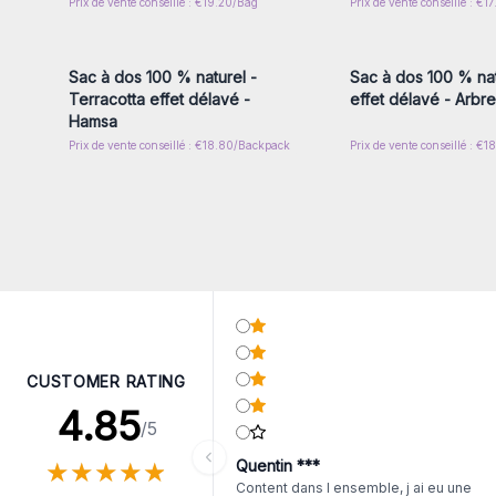
Prix de vente conseillé : €19.20/Bag
Prix de vente conseillé : €1
Connectez-vous ou inscrivez-
Connectez-vous ou i
vous pour accéder aux prix de
vous pour accéder au
gros
gros
Sac à dos 100 % naturel -
Sac à dos 100 % nat
Terracotta effet délavé -
effet délavé - Arbr
Hamsa
Prix de vente conseillé : €18.80/Backpack
Prix de vente conseillé : €
CUSTOMER RATING
4.85
/5
★
★
★
★
★
★
★
★
★
★
Quentin ***
Content dans l ensemble, j ai eu une