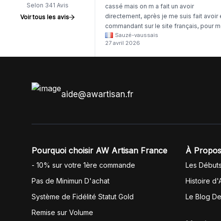
Selon 341 Avis
cassé mais on m a fait un avoir
directement, après je me suis fait avoir
Voir tous les avis
commandant sur le site français, pour m
Sauzé-vaussais
il était évident que les produits était de 
27 avril 2026
même langue mais raté tout est en
anglais.
aide@awartisan.fr
Pourquoi choisir AW Artisan France
À Propos
- 10% sur votre 1ère commande
Les Début
Pas de Minimun D'achat
Histoire d'
Système de Fidélité Statut Gold
Le Blog D
Remise sur Volume