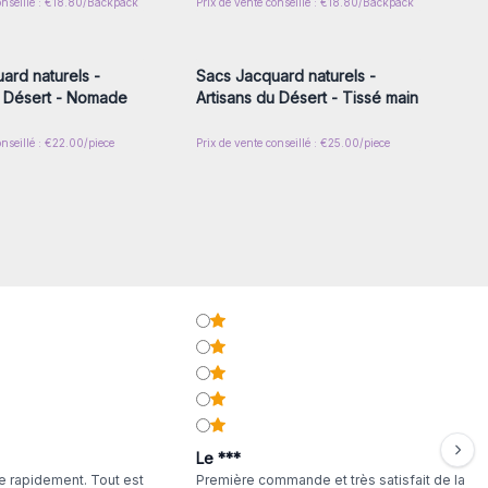
onseillé : €18.80/Backpack
Prix de vente conseillé : €18.80/Backpack
z-vous ou inscrivez-
Connectez-vous ou inscrivez-
r accéder aux prix de
vous pour accéder aux prix de
gros
gros
ard naturels -
Sacs Jacquard naturels -
u Désert - Nomade
Artisans du Désert - Tissé main
onseillé : €22.00/piece
Prix de vente conseillé : €25.00/piece
Le ***
 rapidement. Tout est
Première commande et très satisfait de la