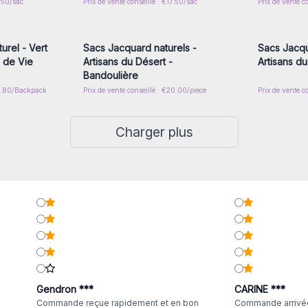
7.50/sac
Prix de vente conseillé : €17.50/sac
Prix de vente c
nscrivez-
Connectez-vous ou inscrivez-
Connecte
x prix de
vous pour accéder aux prix de
vous pou
gros
urel - Vert
Sacs Jacquard naturels -
Sacs Jacqu
e de Vie
Artisans du Désert -
Artisans d
Bandoulière
18.80/Backpack
Prix de vente conseillé : €20.00/piece
Prix de vente c
Charger plus
Gendron ***
CARINE ***
Commande reçue rapidement et en bon
Commande arrivée