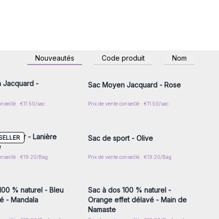
z-vous ou inscrivez-
Connectez-vous ou inscrivez-
Nouveautés
Code produit
Nom
r accéder aux prix de
vous pour accéder aux prix de
gros
gros
 Jacquard -
Sac Moyen Jacquard - Rose
onseillé : €11.50/sac
Prix de vente conseillé : €11.50/sac
z-vous ou inscrivez-
Connectez-vous ou inscrivez-
r accéder aux prix de
vous pour accéder aux prix de
gros
gros
t - Noir - Lanière
SELLER
Sac de sport - Olive
e
onseillé : €19.20/Bag
Prix de vente conseillé : €19.20/Bag
z-vous ou inscrivez-
Connectez-vous ou inscrivez-
r accéder aux prix de
vous pour accéder aux prix de
gros
gros
100 % naturel - Bleu
Sac à dos 100 % naturel -
vé - Mandala
Orange effet délavé - Main de
Namaste