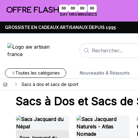
OFFRE FLASH
00
00
00
00
DAY
HRS
MINS
SECS
GROSSISTE EN CADEAUX ARTISANAUX DEPUIS 1995
Toutes les catégories
Nouveautés & Réassorts
Sacs à dos et sacs de sport
Sacs à Dos et Sacs de 
Sacs Jacquard du