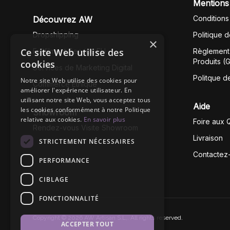
Mentions
Conditions
Découvrez AW
Dropshipping
Politique 
×
Ce site Web utilise des
Fullfilment Service EU
Règlement 
Produits (
cookies
Services de Marketing Digital
Politque d
Notre site Web utilise des cookies pour
Commerce Éthique
améliorer l'expérience utilisateur. En
utilisant notre site Web, vous acceptez tous
Aide
les cookies conformément à notre Politique
Showroom
relative aux cookies.
En savoir plus
Foire aux 
Rendez-vous Visite Showroom
Livraison
STRICTEMENT NÉCESSAIRES
Contactez
PERFORMANCE
CIBLAGE
FONCTIONNALITÉ
Copyright © 2026 AW Artisan S.L,. All rights reserved.
ACCEPTER TOUT