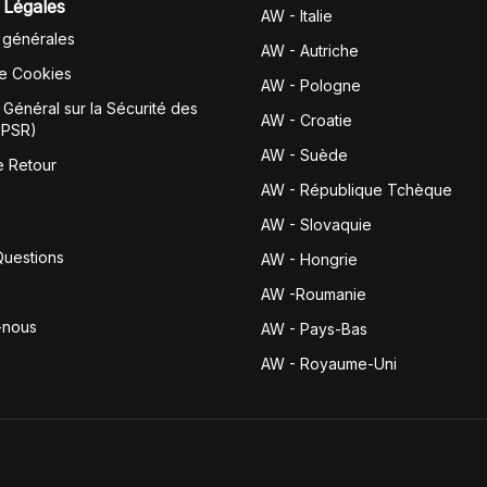
 Légales
AW - Italie
 générales
AW - Autriche
de Cookies
AW - Pologne
Général sur la Sécurité des
AW - Croatie
GPSR)
AW - Suède
e Retour
AW - République Tchèque
AW - Slovaquie
Questions
AW - Hongrie
AW -Roumanie
-nous
AW - Pays-Bas
AW - Royaume-Uni