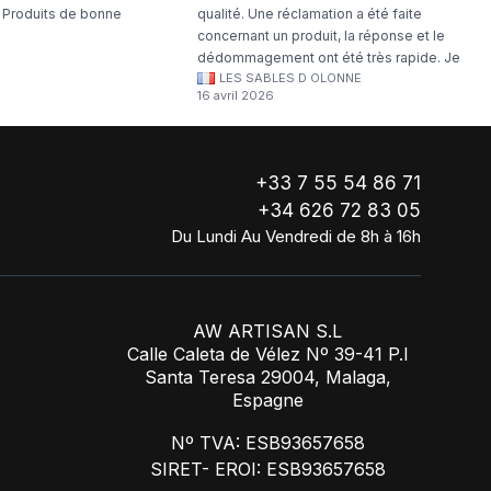
. Produits de bonne
qualité. Une réclamation a été faite
concernant un produit, la réponse et le
dédommagement ont été très rapide. Je
LES SABLES D OLONNE
continuerai à commander chez WA Artisan
16 avril 2026
!
+33 7 55 54 86 71
+34 626 72 83 05
Du Lundi Au Vendredi de 8h à 16h
AW ARTISAN S.L
Calle Caleta de Vélez Nº 39-41 P.I
Santa Teresa 29004, Malaga,
Espagne
Nº TVA: ESB93657658
SIRET- EROI: ESB93657658