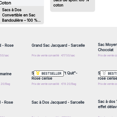
coton
Sacs à Dos
Convertible en Sac
Bandoulière – 100 %
Coton
nscrivez-
Connectez-vous ou inscrivez-
Connecte
x prix de
vous pour accéder aux prix de
vous pou
gros
Sac Moyen
d - Rose
Grand Sac Jacquard - Sarcelle
Chocolat
7.50/sac
Prix de vente conseillé : €17.50/sac
Prix de vente c
nscrivez-
Connectez-vous ou inscrivez-
Connecte
x prix de
vous pour accéder aux prix de
vous pou
gros
Sac de sport "Don't Quit"-
Sac de spor
BESTSELLER
BEST
 marine
Rose cerise
rose ceris
19.20/Bag
Prix de vente conseillé : €19.20/Bag
Prix de vente c
nscrivez-
Connectez-vous ou inscrivez-
Connecte
x prix de
vous pour accéder aux prix de
vous pou
gros
Sac à dos 
 - Rose
Sac à Dos Jacquard - Sarcelle
effet déla