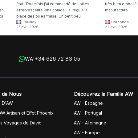
état. Toutefois j'ai commandé des billes
très bien emballé
 en
effervescente Pina colada, j'ai reçu à la
manufacture.
oi
place des billes fraise. Un petit peu
Fouilloy
Corbonod
la
dommage
25 avril 2026
24 avril 2026
+34 626 72 83 05
WA:
 de Nous
Découvrez la Famille AW
s D'AW
AW - Espagne
AW Artisan et Effet Phoenix
AW -
Portugal
es Voyages de David
AW - Allemagne
AW - Europe