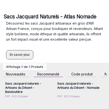
Sacs Jacquard Naturels - Atlas Nomade
Découvrez les sacs Jacquard artisanaux en gros d’AW
Artisan France, conçus pour boutiques et revendeurs. Alliant
style bohème, mode éthique et qualité artisanale, ils offrent
un fort impact visuel et une excellente valeur perçue.
En savoir plus
Affichage
9
de
9
Produits
Connectez-vous ou
Connectez-vous ou
inscrivez-vous pour
inscrivez-vous pour
Nouveautés
Recommandé
Code produit
N
accéder aux prix de gros
accéder aux prix de gros
Sacs Jacquard naturels -
Sacs Jacquard naturels -
Artisans du Désert -
Artisans du Désert - Nomade
Bandoulière
Connectez-vous ou
Connectez-vous ou
PVP : €20.00/piece
PVP : €22.00/piece
inscrivez-vous pour
inscrivez-vous pour
accéder aux prix de gros
accéder aux prix de gros