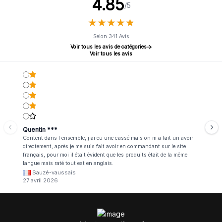
4.85
/5
★
★
★
★
★
★
★
★
★
★
Selon 341 Avis
Voir tous les avis de catégories
Voir tous les avis
Quentin ***
Content dans l ensemble, j ai eu une cassé mais on m a fait un avoir
directement, après je me suis fait avoir en commandant sur le site
français, pour moi il était évident que les produits était de la même
langue mais raté tout est en anglais.
Sauzé-vaussais
27 avril 2026