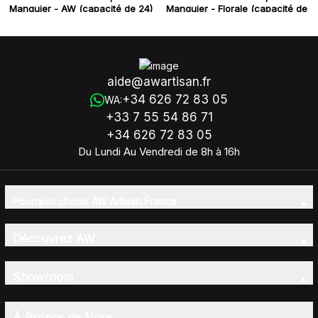
Manguier - AW (capacité de 24)
Manguier - Florale (capacité de
24+1)
aide@awartisan.fr
+34 626 72 83 05
WA:
+33 7 55 54 86 71
+34 626 72 83 05
Du Lundi Au Vendredi de 8h à 16h
Pourquoi choisir AW Artisan France
Découvrez AW
Showroom
À Propos de Nous