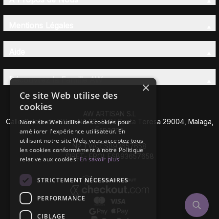
Mentions Légales
Aide
Découvrez la Famille AW
×
Ce site Web utilise des
cookies
AW ARTISAN S.L
Calle Caleta de Vélez Nº 39-41 P.I Santa Teresa 29004, Malaga,
Notre site Web utilise des cookies pour
Espagne
améliorer l'expérience utilisateur. En
utilisant notre site Web, vous acceptez tous
Nº TVA: ESB93657658
les cookies conformément à notre Politique
SIRET- EROI: ESB93657658
relative aux cookies.
En savoir plus
STRICTEMENT NÉCESSAIRES
PERFORMANCE
CIBLAGE