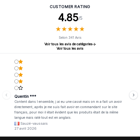
CUSTOMER RATING
4.85
/5
★
★
★
★
★
★
★
★
★
★
Selon 341 Avis
Voir tous les avis de catégories
Voir tous les avis
Quentin ***
Content dans l ensemble, j ai eu une cassé mais on m a fait un avoir
directement, après je me suis fait avoir en commandant sur le site
français, pour moi il était évident que les produits était de la même
langue mais raté tout est en anglais.
Sauzé-vaussais
27 avril 2026