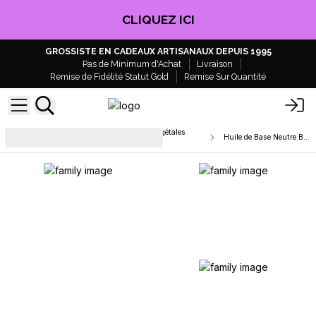
CLIQUEZ ICI
GROSSISTE EN CADEAUX ARTISANAUX DEPUIS 1995
Pas de Minimum d'Achat
Livraison
Remise de Fidélité Statut Gold
Remise Sur Quantité
Supports de Massage & Huiles Végétales
Huile de Base Neutre Bio - 100ml
pour Aromathérapie