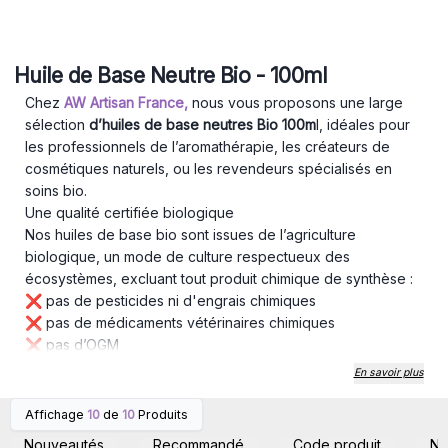
Huile de Base Neutre Bio - 100ml
Chez
AW Artisan France,
nous vous proposons une large
sélection
d’huiles de base neutres Bio 100m
l, idéales pour
les professionnels de l’aromathérapie, les créateurs de
cosmétiques naturels, ou les revendeurs spécialisés en
soins bio.
Une qualité certifiée biologique
Nos huiles de base bio sont issues de l’agriculture
biologique, un mode de culture respectueux des
écosystèmes, excluant tout produit chimique de synthèse :
❌ pas de pesticides ni d'engrais chimiques
❌ pas de médicaments vétérinaires chimiques
❌ pas d’OGM
Chaque huile est 100% naturelle, pure et végétale, obtenue
En savoir plus
par pression à froid ou d'autres méthodes d’extraction
douces pour préserver toutes les propriétés actives de la
Affichage
10
de
10
Produits
Connectez-vous ou
Connectez-vous ou
plante.
inscrivez-vous pour
inscrivez-vous pour
Nouveautés
Recommandé
Code produit
N