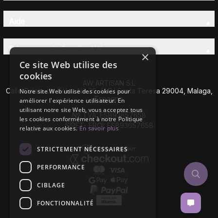
Aide
Découvrez la Famille AW
×
Ce site Web utilise des
cookies
AW ARTISAN S.L
Calle Caleta de Vélez Nº 39-41 P.I Santa Teresa 29004, Malaga,
Notre site Web utilise des cookies pour
Espagne
améliorer l'expérience utilisateur. En
utilisant notre site Web, vous acceptez tous
Nº TVA: ESB93657658
les cookies conformément à notre Politique
SIRET- EROI: ESB93657658
relative aux cookies.
En savoir plus
STRICTEMENT NÉCESSAIRES
PERFORMANCE
CIBLAGE
FONCTIONNALITÉ