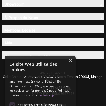
Showroom
À Propos de Nous
Mentions Légales
Aide
Découvrez la Famille AW
×
Ce site Web utilise des
cookies
AW ARTISAN S.L
Calle Caleta de Vélez Nº 39-41 P.I Santa Teresa 29004, Malaga,
Notre site Web utilise des cookies pour
Espagne
améliorer l'expérience utilisateur. En
utilisant notre site Web, vous acceptez tous
Nº TVA: ESB93657658
les cookies conformément à notre Politique
SIRET- EROI: ESB93657658
relative aux cookies.
En savoir plus
STRICTEMENT NÉCESSAIRES