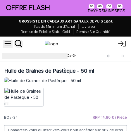
OFFRE FLASH
00
00
00
00
DAY
HRS
MINS
SECS
GROSSISTE EN CADEAUX ARTISANAUX DEPUIS 1995
Pas de Minimum d'Achat
Livraison
Remise de Fidélité Statut Gold
Remise Sur Quantité
Huile de Base Neutre 50ml
BOa-34
Huile de Graines de Pastèque - 50 ml
BOa-34
RRP : 4,80 € / Piece
Connectez-vous ou inscrivez-vous pour accéder aux prix de gros