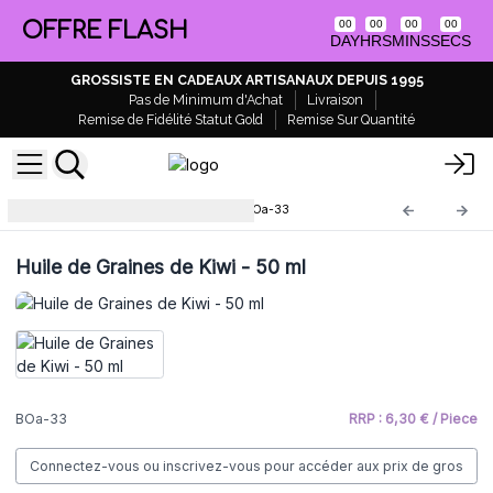
OFFRE FLASH
00
00
00
00
DAY
HRS
MINS
SECS
GROSSISTE EN CADEAUX ARTISANAUX DEPUIS 1995
Pas de Minimum d'Achat
Livraison
Remise de Fidélité Statut Gold
Remise Sur Quantité
Huile de Base Neutre 50ml
BOa-33
Huile de Graines de Kiwi - 50 ml
BOa-33
RRP : 6,30 € / Piece
Connectez-vous ou inscrivez-vous pour accéder aux prix de gros