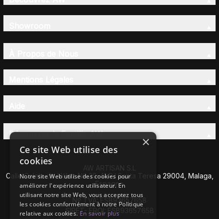
Showroom
À Propos de Nous
Mentions Légales
Aide
Découvrez la Famille AW
×
Ce site Web utilise des
cookies
AW ARTISAN S.L
Calle Caleta de Vélez Nº 39-41 P.I Santa Teresa 29004, Malaga,
Notre site Web utilise des cookies pour
Espagne
améliorer l'expérience utilisateur. En
utilisant notre site Web, vous acceptez tous
Nº TVA: ESB93657658
les cookies conformément à notre Politique
SIRET- EROI: ESB93657658
relative aux cookies.
En savoir plus