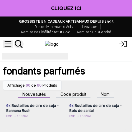
CLIQUEZ ICI
GROSSISTE EN CADEAUX ARTISANAUX DEPUIS 1995
Pas de Minimum d'Achat
Livraison
Remise de Fidélité Statut Gold
Remise Sur Quantité
fondants parfumés
fondants parfumés
Affichage
60
de
60
Produits
Connectez-vous ou
Connectez-vous ou
inscrivez-vous pour
inscrivez-vous pour
Nouveautés
Code produit
Nom
accéder aux prix de gros
accéder aux prix de gros
6x
Bouteilles de cire de soja -
6x
Bouteilles de cire de soja -
Bannana Rush
Bois de santal
Connectez-vous ou
Connectez-vous ou
PVP : €7.50/Jar
PVP : €7.50/Jar
inscrivez-vous pour
inscrivez-vous pour
accéder aux prix de gros
accéder aux prix de gros