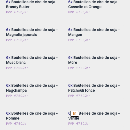
6x
Bouteilles de cire de soja -
6x
Bouteilles de cire de soja -
Brandy Butter
Cannelle et Orange
Connectez-vous ou
Connectez-vous ou
PVP : €7.50/Jar
PVP : €7.50/Jar
inscrivez-vous pour
inscrivez-vous pour
accéder aux prix de gros
accéder aux prix de gros
6x
Bouteilles de cire de soja -
6x
Bouteilles de cire de soja -
Magnolia japonais
Mangue
Connectez-vous ou
Connectez-vous ou
PVP : €7.50/Jar
PVP : €7.50/Jar
inscrivez-vous pour
inscrivez-vous pour
accéder aux prix de gros
accéder aux prix de gros
6x
Bouteilles de cire de soja -
6x
Bouteilles de cire de soja -
Musc blanc
Mûre
Connectez-vous ou
Connectez-vous ou
PVP : €7.50/Jar
PVP : €7.50/Jar
inscrivez-vous pour
inscrivez-vous pour
accéder aux prix de gros
accéder aux prix de gros
6x
Bouteilles de cire de soja -
6x
Bouteilles de cire de soja -
Nagchampa
Patchouli foncé
Connectez-vous ou
Connectez-vous ou
PVP : €7.50/Jar
PVP : €7.50/Jar
inscrivez-vous pour
inscrivez-vous pour
accéder aux prix de gros
accéder aux prix de gros
6x
Bouteilles de cire de soja -
6x
Bouteilles de cire de soja -
Pomme
Vanille
Connectez-vous ou
Connectez-vous ou
PVP : €7.50/Jar
PVP : €7.50/Jar
inscrivez-vous pour
inscrivez-vous pour