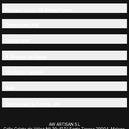
Pourquoi choisir AW Artisan France
Découvrez AW
Showroom
À Propos de Nous
Mentions Légales
Aide
Découvrez la Famille AW
AW ARTISAN S.L
Calle Caleta de Vélez Nº 39-41 P.I Santa Teresa 29004, Malaga,