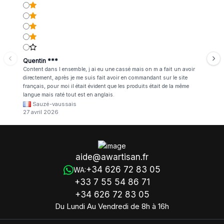
Quentin ***
Content dans l ensemble, j ai eu une cassé mais on m a fait un avoir
directement, après je me suis fait avoir en commandant sur le site
français, pour moi il était évident que les produits était de la même
langue mais raté tout est en anglais.
Sauzé-vaussais
27 avril 2026
aide@awartisan.fr
+34 626 72 83 05
WA:
+33 7 55 54 86 71
+34 626 72 83 05
Du Lundi Au Vendredi de 8h à 16h