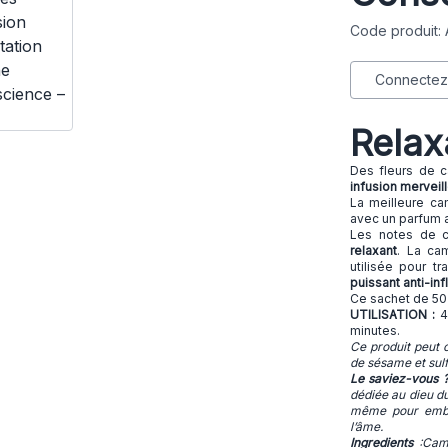
Code produit:
Connectez-
Relax
Des fleurs de c
infusion
merveil
La meilleure cam
avec un parfum a
Les notes de c
relaxant
. La ca
utilisée pour tr
puissant anti-in
Ce sachet de 50
UTILISATION :
4 
minutes.
Ce produit peut c
de sésame et sulf
Le saviez-vous 
dédiée au dieu du 
même pour embau
l’âme.
Ingredients
:Camo