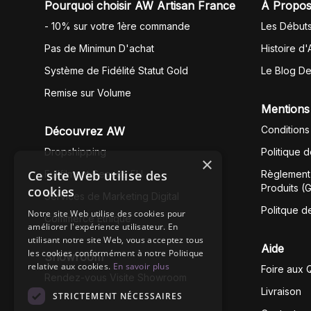
Pourquoi choisir AW Artisan France
À Propos
- 10% sur votre 1ère commande
Les Début
Pas de Minimun D'achat
Histoire d'
Système de Fidélité Statut Gold
Le Blog D
Remise sur Volume
Mentions
Conditions
Découvrez AW
Dropshipping
Politique 
×
Ce site Web utilise des
Fullfilment Service EU
Règlement 
Produits (
cookies
Services de Marketing Digital
Politque d
Notre site Web utilise des cookies pour
Commerce Éthique
améliorer l'expérience utilisateur. En
utilisant notre site Web, vous acceptez tous
Aide
les cookies conformément à notre Politique
Showroom
relative aux cookies.
En savoir plus
Foire aux 
Rendez-vous Visite Showroom
Livraison
STRICTEMENT NÉCESSAIRES