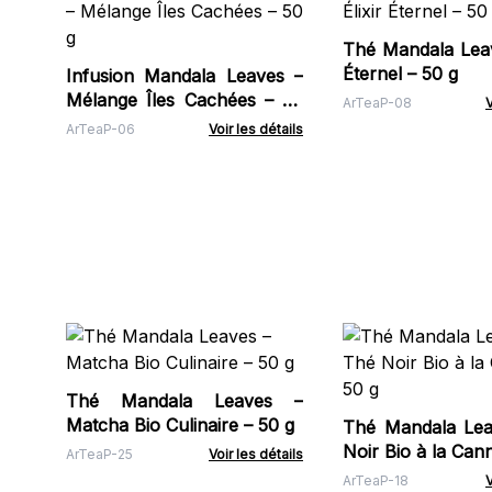
Thé Mandala Leave
Éternel – 50 g
Infusion Mandala Leaves –
Mélange Îles Cachées – 50
ArTeaP-08
V
g
ArTeaP-06
Voir les détails
Thé Mandala Leaves –
Matcha Bio Culinaire – 50 g
Thé Mandala Lea
Noir Bio à la Cann
ArTeaP-25
Voir les détails
ArTeaP-18
V