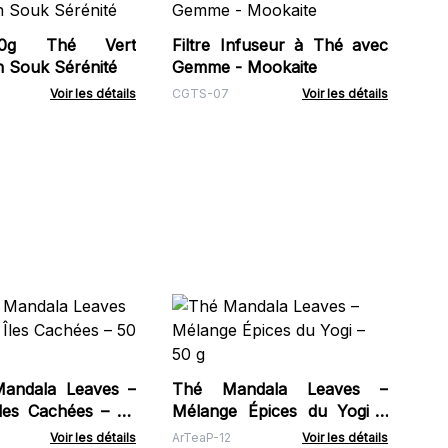
Ge
50g Thé Vert
Filtre Infuseur à Thé avec
CGT
 Souk Sérénité
Gemme - Mookaite
Voir les détails
CGTS-07
Voir les détails
Th
Gre
g
ArT
Mandala Leaves –
Thé Mandala Leaves –
les Cachées – 50
Mélange Épices du Yogi –
50 g
Voir les détails
ArTeaP-12
Voir les détails