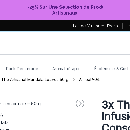
-25% Sur Une Sélection de Produits
Artisanaux
Pas de Minimum d'Achat
Li
Pack Démarrage
Aromathérapie
Ésotérisme & Crist
 Thé Artisanal Mandala Leaves 50 g
ArTeaP-04
3x
Th
Infus
Consc