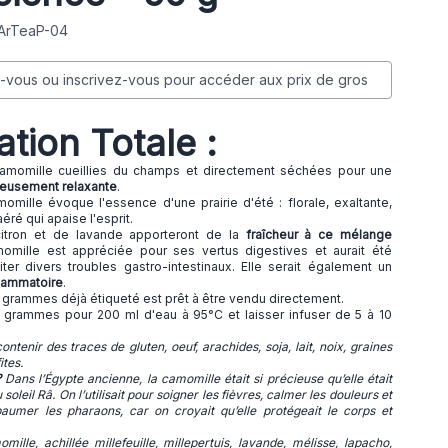
 ArTeaP-04
vous ou inscrivez-vous pour accéder aux prix de gros
ation Totale :
amomille cueillies du champs et directement séchées pour une
leusement relaxante
.
omille évoque l'essence d'une prairie d'été : florale, exaltante,
éré qui apaise l'esprit.
itron et de lavande apporteront de la
fraîcheur à ce mélange
momille est appréciée pour ses vertus digestives et aurait été
aiter divers troubles gastro-intestinaux. Elle serait également un
flammatoire
.
 grammes déjà étiqueté est prêt à être vendu directement.
grammes pour 200 ml d'eau à 95°C et laisser infuser de 5 à 10
ontenir des traces de gluten, oeuf, arachides, soja, lait, noix, graines
ites.
?
Dans l’Égypte ancienne, la camomille était si précieuse qu’elle était
soleil Râ. On l’utilisait pour soigner les fièvres, calmer les douleurs et
mer les pharaons, car on croyait qu’elle protégeait le corps et
mille, achillée millefeuille, millepertuis, lavande, mélisse, lapacho,