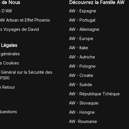
 de Nous
Découvrez la Famille AW
s D'AW
AW - Espagne
AW Artisan et Effet Phoenix
AW -
Portugal
es Voyages de David
AW - Allemagne
AW - Europe
 Légales
AW - Italie
 générales
AW - Autriche
de Cookies
AW - Pologne
Général sur la Sécurité des
AW - Croatie
GPSR)
AW - Suède
e Retour
AW - République Tchèque
AW - Slovaquie
Questions
AW - Hongrie
AW -Roumanie