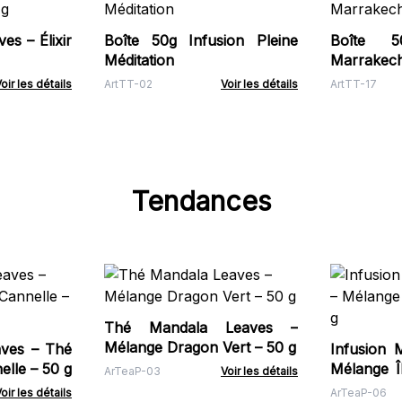
s – Élixir
Boîte 50g Infusion Pleine
Boîte 
Méditation
Marrakech
oir les détails
ArtTT-02
Voir les détails
ArtTT-17
Tendances
Thé Mandala Leaves –
Mélange Dragon Vert – 50 g
ves – Thé
Infusion 
elle – 50 g
Mélange Î
ArTeaP-03
Voir les détails
g
oir les détails
ArTeaP-06