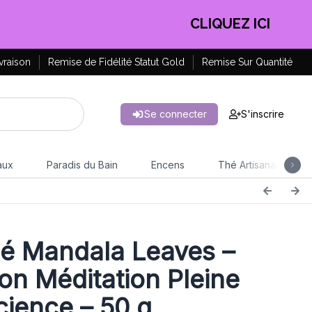
EN PROFITER !
vraison
Remise de Fidélité Statut Gold
Remise Sur Quantité
Se connecter
S'inscrire
aux
Paradis du Bain
Encens
Thé Artisanal
é Mandala Leaves –
ion Méditation Pleine
ience – 50 g