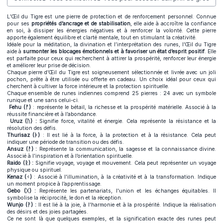
L’Œil du Tigre est une pierre de protection et de renforcement personnel. Connue
pour ses
propriétés d’ancrage et de stabilisation
, elle aide à accroître la confiance
en soi, à dissiper les énergies négatives et à renforcer la volonté. Cette pierre
apporte également équilibre et clarté mentale, tout en stimulant la créativité.
Idéale pour la méditation, la divination et l’interprétation des runes, l’Œil du Tigre
aide à
surmonter les blocages émotionnels et à favoriser un état d’esprit positif
. Elle
est parfaite pour ceux qui recherchent à attirer la prospérité, renforcer leur énergie
et améliorer leur prise de décision.
Chaque pierre d’Œil du Tigre est soigneusement sélectionnée et livrée avec un joli
pochon, prête à être utilisée ou offerte en cadeau. Un choix idéal pour ceux qui
cherchent à cultiver la force intérieure et la protection spirituelle.
Chaque ensemble de runes indiennes comprend 25 pierres : 24 avec un symbole
runique et une sans celui-ci.
Fehu (ᚠ)
: représente le bétail, la richesse et la prospérité matérielle. Associé à la
réussite financière et à l’abondance.
Uruz (ᚢ) :
Signifie force, vitalité et énergie. Cela représente la résistance et la
résolution des défis.
Thurisaz (ᚦ)
: Il est lié à la force, à la protection et à la résistance. Cela peut
indiquer une période de transition ou des défis.
Ansuz (ᚨ) :
Représente la communication, la sagesse et la connaissance divine.
Associé à l’inspiration et à l’orientation spirituelle.
Raido (ᚱ) :
Signifie voyage, voyage et mouvement. Cela peut représenter un voyage
physique ou spirituel.
Kenaz (ᚲ)
: Associé à l'illumination, à la créativité et à la transformation. Indique
un moment propice à l’apprentissage.
Gebo (ᚷ) :
Représente les partenariats, l'union et les échanges équitables. Il
symbolise la réciprocité, le don et la réception.
Wunjo (ᚹ) :
Il est lié à la joie, à l'harmonie et à la prospérité. Indique la réalisation
des désirs et des joies partagées.
Ce ne sont là que quelques exemples, et la signification exacte des runes peut