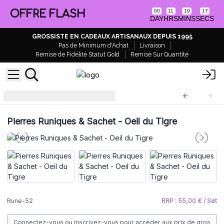
OFFRE FLASH
00
11
19
17
DAY
HRS
MINS
SECS
GROSSISTE EN CADEAUX ARTISANAUX DEPUIS 1995
Pas de Minimum d'Achat
Livraison
Remise de Fidélité Statut Gold
Remise Sur Quantité
Pierres runiques
Rune-52
Pierres Runiques & Sachet - Oeil du Tigre
Rune-52
RRP : 55,00 € / Set
Connectez-vous ou inscrivez-vous pour accéder aux prix de gros