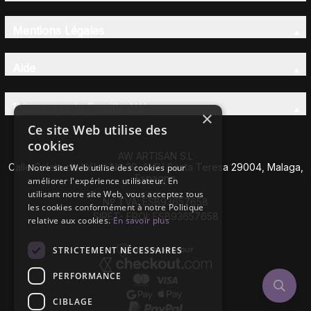
Mentions Légales
Aide
Découvrez la Famille AW
×
Ce site Web utilise des
cookies
AW ARTISAN S.L
Calle Caleta de Vélez Nº 39-41 P.I Santa Teresa 29004, Malaga,
Notre site Web utilise des cookies pour
Espagne
améliorer l'expérience utilisateur. En
utilisant notre site Web, vous acceptez tous
Nº TVA: ESB93657658
les cookies conformément à notre Politique
SIRET- EROI: ESB93657658
relative aux cookies.
En savoir plus
STRICTEMENT NÉCESSAIRES
PERFORMANCE
CIBLAGE