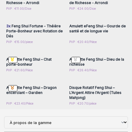
Richesse - Arrondi
de Richesse - Arrondi
Connectez-vous ou
Connectez-vous ou
PVP : €11.00/Dice
PVP : €24.00/Dice
inscrivez-vous pour
inscrivez-vous pour
accéder aux prix de gros
accéder aux prix de gros
3x
Feng Shui Fortune - Théière
Amulett eFeng Shui – Gourde de
Porte-Bonheur avec Rotation de
santé et de longue vie
Dés
Connectez-vous ou
Connectez-vous ou
PVP : €15.00/piece
PVP : €20.40/Pièce
inscrivez-vous pour
inscrivez-vous pour
accéder aux prix de gros
accéder aux prix de gros
Amulette Feng Shui – Chat
Amulette Feng Shui – Dieu de la
porte-bonheur
richesse
Connectez-vous ou
Connectez-vous ou
PVP : €21.60/Pièce
PVP : €26.40/Pièce
inscrivez-vous pour
inscrivez-vous pour
accéder aux prix de gros
accéder aux prix de gros
Amulette Feng Shui – Dragon
Disque Rotatif Feng Shui –
encerclant – Gardien
L'Argent Attire l'Argent (Tuiles
Mahjong)
PVP : €23.40/Pièce
PVP : €20.70/pièce