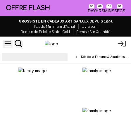
OFFRE FLASH
00
08
51
01
DAY
HRS
MINS
SECS
GROSSISTE EN CADEAUX ARTISANAUX DEPUIS 1995
Pas de Minimum d'Achat
Livraison
Remise de Fidélité Statut Gold
Remise Sur Quantité
Outils Spirituels, Runes &
Dés de la Fortune & Amulettes Feng Shui
Accessoires de Rituel