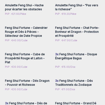
Amulette Feng Shui – Hache
Amulette Feng Shui – “Pas vers
pour écarter les obstacles
la richesse”
Connectez-vous ou
Connectez-vous ou
PVP : €21.60/Pièce
PVP : €19.20/Pièce
inscrivez-vous pour
inscrivez-vous pour
accéder aux prix de gros
accéder aux prix de gros
Feng Shui Fortune - Calendrier
Feng Shui Fortune - Chat Porte-
Rouge et Dés à Pièces -
Bonheur et Dragon - Protection
Sélecteur de Date Propice
et Prospérité
Connectez-vous ou
Connectez-vous ou
PVP : €40.00/Cube
PVP : €47.00/Cube
inscrivez-vous pour
inscrivez-vous pour
accéder aux prix de gros
accéder aux prix de gros
Feng Shui Fortune - Cube de
3x
Feng Shui Fortune - Disque
Prospérité Rouge et Laiton -
Énergétique Bagua
Plat
Connectez-vous ou
Connectez-vous ou
PVP : €30.00/Cube
PVP : €15.00/Disc
inscrivez-vous pour
inscrivez-vous pour
accéder aux prix de gros
accéder aux prix de gros
Feng Shui Fortune - Dés Dragon
3x
Feng Shui Fortune - Dés
- Pouvoir et Richesse
Traditionnels du Zodiaque
Connectez-vous ou
Connectez-vous ou
PVP : €30.00/Cube
PVP : €11.00/Dice
inscrivez-vous pour
inscrivez-vous pour
accéder aux prix de gros
accéder aux prix de gros
3x
Feng Shui Fortune - Dés de
Feng Shui Fortune - Grand Dé