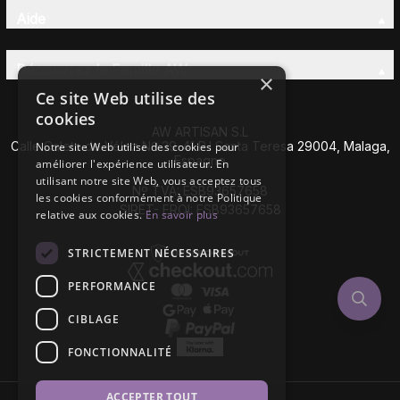
Aide
Découvrez la Famille AW
×
Ce site Web utilise des
cookies
AW ARTISAN S.L
Calle Caleta de Vélez Nº 39-41 P.I Santa Teresa 29004, Malaga,
Notre site Web utilise des cookies pour
Espagne
améliorer l'expérience utilisateur. En
utilisant notre site Web, vous acceptez tous
Nº TVA: ESB93657658
les cookies conformément à notre Politique
SIRET- EROI: ESB93657658
relative aux cookies.
En savoir plus
STRICTEMENT NÉCESSAIRES
PERFORMANCE
CIBLAGE
FONCTIONNALITÉ
ACCEPTER TOUT