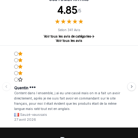
4.85
/5
★
★
★
★
★
★
★
★
★
★
Selon 341 Avis
Voir tous les avis de catégories
Voir tous les avis
Quentin ***
Content dans l ensemble, j ai eu une cassé mais on m a fait un avoir
directement, après je me suis fait avoir en commandant sur le site
français, pour moi il était évident que les produits était de la même
langue mais raté tout est en anglais.
Sauzé-vaussais
27 avril 2026