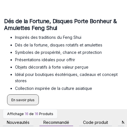
Dés de la Fortune, Disques Porte Bonheur &
Amulettes Feng Shui
Inspirés des traditions du Feng Shui
Dés de la fortune, disques rotatifs et amulettes
Symboles de prospérité, chance et protection
Présentations idéales pour offrir
Objets décoratifs à forte valeur perçue
Idéal pour boutiques ésotériques, cadeaux et concept
stores
Collection inspirée de la culture asiatique
En savoir plus
Affichage
16
de
16
Produits
Connectez-vous ou
Connectez-vous ou
inscrivez-vous pour
inscrivez-vous pour
Nouveautés
Recommandé
Code produit
N
accéder aux prix de gros
accéder aux prix de gros