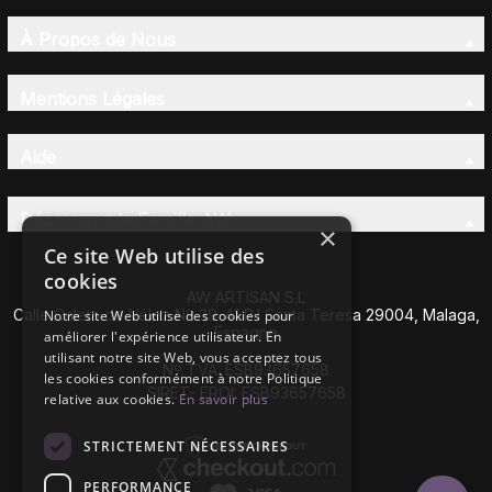
À Propos de Nous
Mentions Légales
Aide
Découvrez la Famille AW
×
Ce site Web utilise des
cookies
AW ARTISAN S.L
Calle Caleta de Vélez Nº 39-41 P.I Santa Teresa 29004, Malaga,
Notre site Web utilise des cookies pour
Espagne
améliorer l'expérience utilisateur. En
utilisant notre site Web, vous acceptez tous
Nº TVA: ESB93657658
les cookies conformément à notre Politique
SIRET- EROI: ESB93657658
relative aux cookies.
En savoir plus
STRICTEMENT NÉCESSAIRES
PERFORMANCE