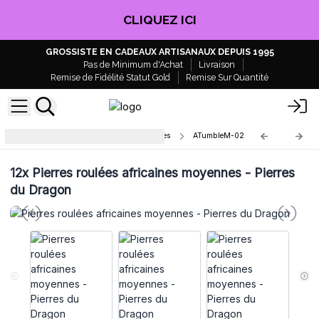
CLIQUEZ ICI
GROSSISTE EN CADEAUX ARTISANAUX DEPUIS 1995
Pas de Minimum d'Achat
Livraison
Remise de Fidélité Statut Gold
Remise Sur Quantité
Moyennes pierres africaines roulées
ATumbleM-02
12x
Pierres roulées africaines moyennes - Pierres
du Dragon