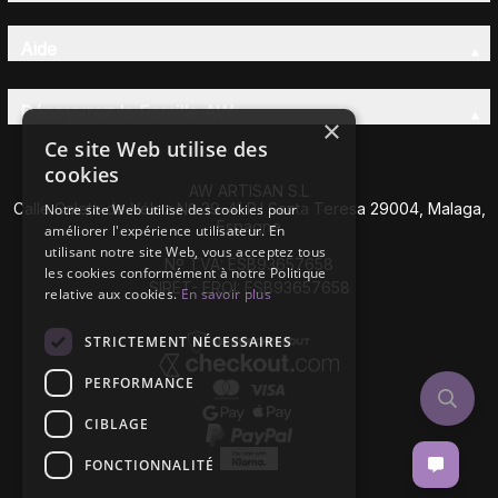
Aide
Découvrez la Famille AW
×
Ce site Web utilise des
cookies
AW ARTISAN S.L
Calle Caleta de Vélez Nº 39-41 P.I Santa Teresa 29004, Malaga,
Notre site Web utilise des cookies pour
Espagne
améliorer l'expérience utilisateur. En
utilisant notre site Web, vous acceptez tous
Nº TVA: ESB93657658
les cookies conformément à notre Politique
SIRET- EROI: ESB93657658
relative aux cookies.
En savoir plus
STRICTEMENT NÉCESSAIRES
PERFORMANCE
CIBLAGE
FONCTIONNALITÉ