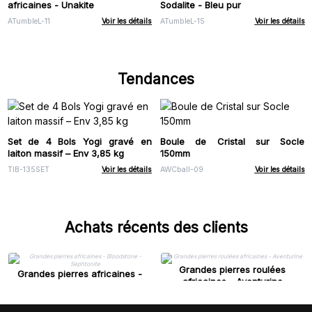
africaines - Unakite
Sodalite - Bleu pur
ATumbleL-11
Voir les détails
ATumbleL-15
Voir les détails
Tendances
Set de 4 Bols Yogi gravé en
Boule de Cristal sur Socle
laiton massif – Env 3,85 kg
150mm
TIB-135SET
Voir les détails
AWCball-09
Voir les détails
Achats récents des clients
Grandes pierres roulées
Grandes pierres africaines -
africaines - Aventurine
Bloodstone - Sephtonite