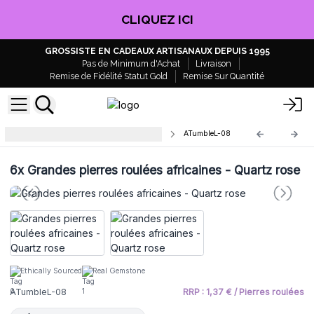
CLIQUEZ ICI
GROSSISTE EN CADEAUX ARTISANAUX DEPUIS 1995
Pas de Minimum d'Achat
Livraison
Remise de Fidélité Statut Gold
Remise Sur Quantité
Grandes pierres africaines roulées
ATumbleL-08
6x
Grandes pierres roulées africaines - Quartz rose
Ethically Sourced
Real Gemstone
ATumbleL-08
RRP : 1,37 € / Pierres roulées