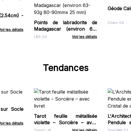
Géode Calc
(2.54cm) -
Points de labradorite de
CGeo-04
Madagascar (environ 63-
oir les détails
93g 80-90mmx 25 mm)
LBS-04
Voir les détails
Tendances
 sur Socle
Tarot feuille métallisée
L'Architec
violette – Sorcière – avec
Pendule e
oir les détails
livret
Cristal de
TarotC-16
Voir les détails
SpecMP-77