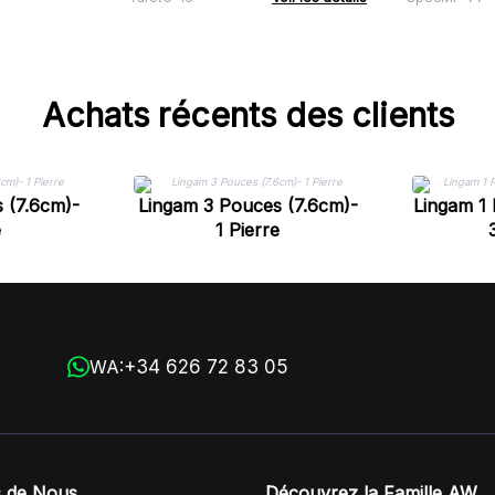
Achats récents des clients
 (7.6cm)-
Lingam 3 Pouces (7.6cm)-
Lingam 1 
e
1 Pierre
+34 626 72 83 05
WA:
 de Nous
Découvrez la Famille AW