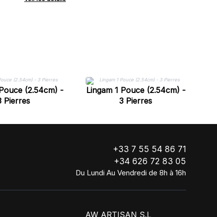
Pouce (2.54cm) -
Lingam 1 Pouce (2.54cm) -
L
3 Pierres
3 Pierres
+33 7 55 54 86 71
+34 626 72 83 05
Du Lundi Au Vendredi de 8h à 16h
AW ARTISAN S.L