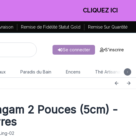
EN PROFITER !
vraison
Remise de Fidélité Statut Gold
Remise Sur Quantité
Se connecter
S'inscrire
aux
Paradis du Bain
Encens
Thé Artisanal
ngam 2 Pouces (5cm) -
rres
Ling-02