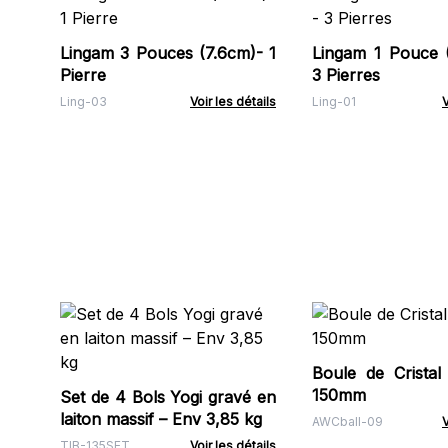
Lingam 3 Pouces (7.6cm)- 1
Lingam 1 Pouce 
Pierre
3 Pierres
Ling-03
Voir les détails
Ling-01
V
Boule de Cristal
150mm
Set de 4 Bols Yogi gravé en
laiton massif – Env 3,85 kg
AWCball-09
V
TIB-135SET
Voir les détails