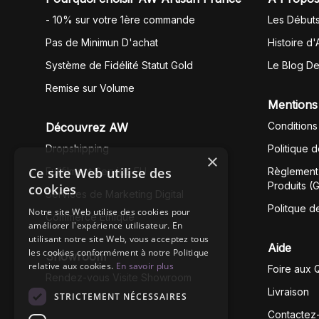
- 10% sur votre 1ère commande
Les Début
Pas de Minimun D'achat
Histoire d'
Système de Fidélité Statut Gold
Le Blog D
Remise sur Volume
Mentions
Conditions
Découvrez AW
Dropshipping
Politique 
×
Ce site Web utilise des
Fullfilment Service EU
Règlement 
Produits (
cookies
Services de Marketing Digital
Politque d
Notre site Web utilise des cookies pour
Commerce Éthique
améliorer l'expérience utilisateur. En
utilisant notre site Web, vous acceptez tous
Aide
les cookies conformément à notre Politique
Showroom
relative aux cookies.
En savoir plus
Foire aux 
Rendez-vous Visite Showroom
Livraison
STRICTEMENT NÉCESSAIRES
Contactez