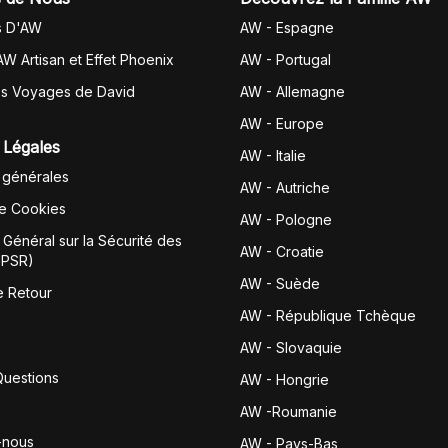
s D'AW
AW - Espagne
AW Artisan et Effet Phoenix
AW -
Portugal
es Voyages de David
AW - Allemagne
AW - Europe
 Légales
AW - Italie
 générales
AW - Autriche
de Cookies
AW - Pologne
Général sur la Sécurité des
AW - Croatie
GPSR)
AW - Suède
e Retour
AW - République Tchèque
AW - Slovaquie
Questions
AW - Hongrie
AW -Roumanie
-nous
AW - Pays-Bas