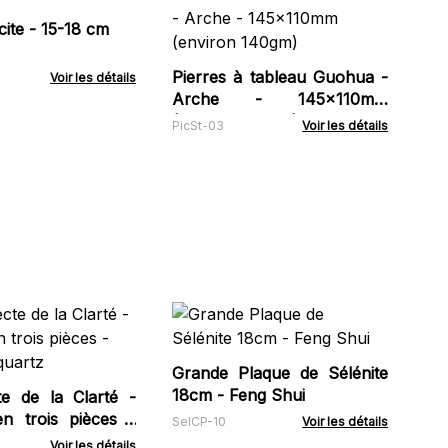
Py
ta
ite - 15-18 cm
(e
Min
mm
Pierres à tableau Guohua -
Voir les détails
Arche - 145x110mm
(environ 140gm)
PicSt-03
Voir les détails
Le
Pe
Mu
Grande Plaque de Sélénite
Spe
Pie
18cm - Feng Shui
te de la Clarté -
n trois pièces -
SelCP-10
Voir les détails
 quartz
Voir les détails