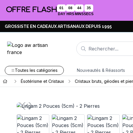
OFFRE FLASH
01
08
44
34
DAY
HRS
MINS
SECS
GROSSISTE EN CADEAUX ARTISANAUX DEPUIS 1995
Toutes les catégories
Nouveautés & Réassorts
Ésotérisme et Cristaux
Cristaux bruts, géodes et pie