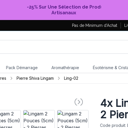
-25% Sur Une Sélection de Produits
Artisanaux
Pas de Minimum d'Achat
Li
Pack Démarrage
Aromathérapie
Ésotérisme & Crist
rres
Pierre Shiva Lingam
Ling-02
4x
Li
2 Pie
Code produit: 