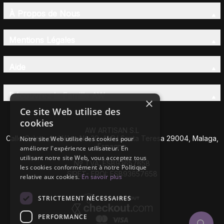
À Propos de Nous
Mentions Légales
Aide
Découvrez la Famille AW
×
Ce site Web utilise des
cookies
AW ARTISAN S.L
Calle Caleta de Vélez Nº 39-41 P.I Santa Teresa 29004, Malaga,
Notre site Web utilise des cookies pour
Espagne
améliorer l'expérience utilisateur. En
utilisant notre site Web, vous acceptez tous
Nº TVA: ESB93657658
les cookies conformément à notre Politique
SIRET- EROI: ESB93657658
relative aux cookies.
En savoir plus
STRICTEMENT NÉCESSAIRES
PERFORMANCE