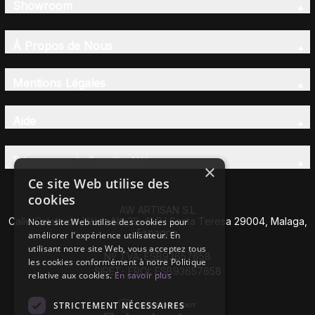
Showroom
À Propos de Nous
Mentions Légales
Aide
Découvrez la Famille AW
×
Ce site Web utilise des
cookies
AW ARTISAN S.L
Calle Caleta de Vélez Nº 39-41 P.I Santa Teresa 29004, Malaga,
Notre site Web utilise des cookies pour
Espagne
améliorer l'expérience utilisateur. En
utilisant notre site Web, vous acceptez tous
Nº TVA: ESB93657658
les cookies conformément à notre Politique
SIRET- EROI: ESB93657658
relative aux cookies.
En savoir plus
STRICTEMENT NÉCESSAIRES