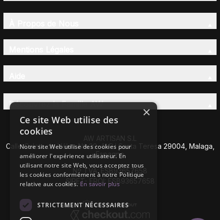
À Propos de Nous
Mentions Légales
Aide
Découvrez la Famille AW
×
Ce site Web utilise des
cookies
AW ARTISAN S.L
Calle Caleta de Vélez Nº 39-41 P.I Santa Teresa 29004, Malaga,
Notre site Web utilise des cookies pour
Espagne
améliorer l'expérience utilisateur. En
utilisant notre site Web, vous acceptez tous
Nº TVA: ESB93657658
les cookies conformément à notre Politique
SIRET- EROI: ESB93657658
relative aux cookies.
En savoir plus
STRICTEMENT NÉCESSAIRES