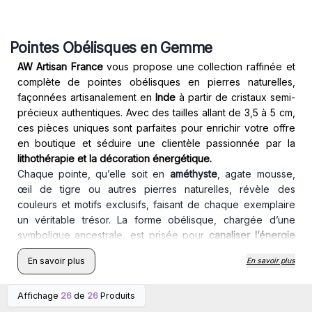
Pointes Obélisques en Gemme
AW Artisan France
vous propose une collection raffinée et
complète de pointes obélisques en pierres naturelles,
façonnées artisanalement en
Inde
à partir de cristaux semi-
précieux authentiques. Avec des tailles allant de 3,5 à 5 cm,
ces pièces uniques sont parfaites pour enrichir votre offre
en boutique et séduire une clientèle passionnée par la
lithothérapie et la décoration énergétique.
Chaque pointe, qu’elle soit en
améthyste
, agate mousse,
œil de tigre ou autres pierres naturelles, révèle des
couleurs et motifs exclusifs, faisant de chaque exemplaire
un véritable trésor. La forme obélisque, chargée d’une
symbolique ancestrale, est prisée pour
canaliser l’énergie
et favoriser l’élévation spirituelle.
En savoir plus
En savoir plus
Ces pointes sont idéales pour décorer des espaces de
méditation, créer des grilles de cristaux ou constituer des
Affichage
26
de
26
Produits
autels personnels. Leur dimension maniable en fait aussi
Connectez-vous ou
Connectez-vous ou
inscrivez-vous pour
inscrivez-vous pour
d’excellents talismans ou cadeaux symboliques.