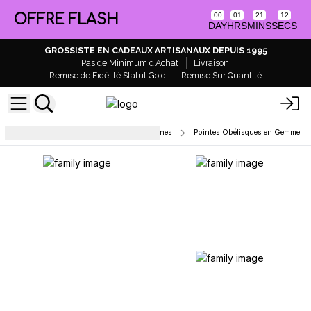
OFFRE FLASH
00
01
21
12
DAY
HRS
MINS
SECS
GROSSISTE EN CADEAUX ARTISANAUX DEPUIS 1995
Pas de Minimum d'Achat
Livraison
Remise de Fidélité Statut Gold
Remise Sur Quantité
Points en cristal, sphères et figurines
Pointes Obélisques en Gemme