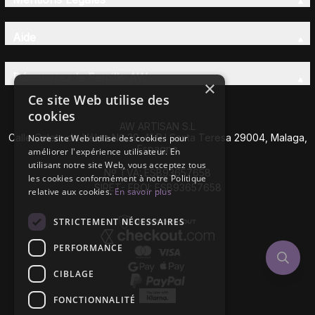
Aide
Découvrez la Famille AW
×
Ce site Web utilise des
cookies
AW ARTISAN S.L
Calle Caleta de Vélez Nº 39-41 P.I Santa Teresa 29004, Malaga,
Notre site Web utilise des cookies pour
Espagne
améliorer l'expérience utilisateur. En
utilisant notre site Web, vous acceptez tous
Nº TVA: ESB93657658
les cookies conformément à notre Politique
SIRET- EROI: ESB93657658
relative aux cookies.
En savoir plus
STRICTEMENT NÉCESSAIRES
PERFORMANCE
CIBLAGE
FONCTIONNALITÉ