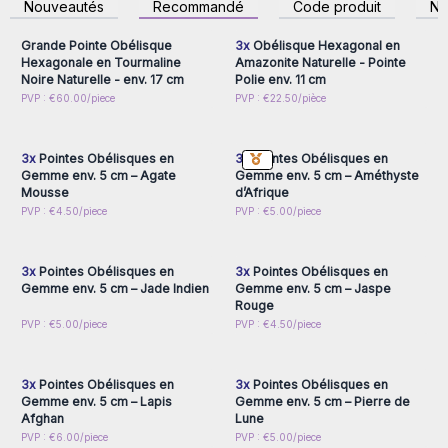
Nouveautés
Recommandé
Code produit
N
accéder aux prix de gros
accéder aux prix de gros
Vendues en lots de 3 ou par unité,
elles permettent une
présentation simple et attrayante en boutique.
Grande Pointe Obélisque
3x
Obélisque Hexagonal en
Hexagonale en Tourmaline
Amazonite Naturelle - Pointe
Astuce de vente :
proposez des coffrets thématiques
Noire Naturelle - env. 17 cm
Polie env. 11 cm
associant différentes pierres et leurs vertus spécifiques, ce
Connectez-vous ou
Connectez-vous ou
PVP : €60.00/piece
PVP : €22.50/pièce
qui encourage l’achat groupé et augmente la valeur
inscrivez-vous pour
inscrivez-vous pour
accéder aux prix de gros
accéder aux prix de gros
moyenne du panier client.
Ces pointes obélisques conviennent parfaitement aux
3x
Pointes Obélisques en
3x
Pointes Obélisques en
boutiques spécialisées en lithothérapie, bien-être, yoga, et
Gemme env. 5 cm – Agate
Gemme env. 5 cm – Améthyste
Mousse
d’Afrique
aux magasins ésotériques souhaitant diversifier leur
Connectez-vous ou
Connectez-vous ou
PVP : €4.50/piece
PVP : €5.00/piece
catalogue avec des produits authentiques et éthiques.
inscrivez-vous pour
inscrivez-vous pour
accéder aux prix de gros
accéder aux prix de gros
3x
Pointes Obélisques en
3x
Pointes Obélisques en
Gemme env. 5 cm – Jade Indien
Gemme env. 5 cm – Jaspe
Rouge
Connectez-vous ou
Connectez-vous ou
PVP : €5.00/piece
PVP : €4.50/piece
inscrivez-vous pour
inscrivez-vous pour
accéder aux prix de gros
accéder aux prix de gros
3x
Pointes Obélisques en
3x
Pointes Obélisques en
Gemme env. 5 cm – Lapis
Gemme env. 5 cm – Pierre de
Afghan
Lune
Connectez-vous ou
Connectez-vous ou
PVP : €6.00/piece
PVP : €5.00/piece