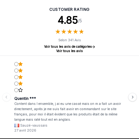
CUSTOMER RATING
4.85
/5
★
★
★
★
★
★
★
★
★
★
Selon 341 Avis
Voir tous les avis de catégories
Voir tous les avis
Quentin ***
Content dans l ensemble, j ai eu une cassé mais on m a fait un avoir
directement, après je me suis fait avoir en commandant sur le site
français, pour moi il était évident que les produits était de la même
langue mais raté tout est en anglais.
Sauzé-vaussais
27 avril 2026