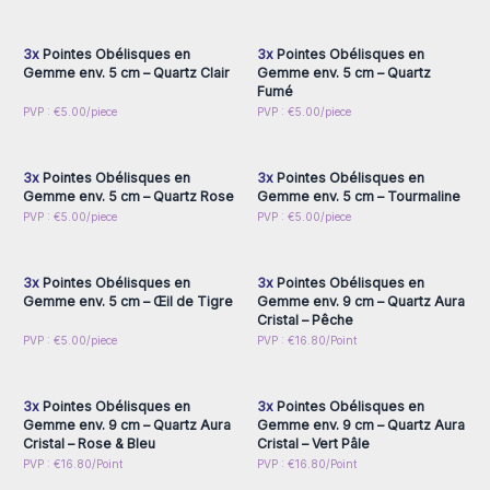
inscrivez-vous pour
inscrivez-vous pour
accéder aux prix de gros
accéder aux prix de gros
3x
Pointes Obélisques en
3x
Pointes Obélisques en
Gemme env. 5 cm – Quartz Clair
Gemme env. 5 cm – Quartz
Fumé
Connectez-vous ou
Connectez-vous ou
PVP : €5.00/piece
PVP : €5.00/piece
inscrivez-vous pour
inscrivez-vous pour
accéder aux prix de gros
accéder aux prix de gros
3x
Pointes Obélisques en
3x
Pointes Obélisques en
Gemme env. 5 cm – Quartz Rose
Gemme env. 5 cm – Tourmaline
Connectez-vous ou
Connectez-vous ou
PVP : €5.00/piece
PVP : €5.00/piece
inscrivez-vous pour
inscrivez-vous pour
accéder aux prix de gros
accéder aux prix de gros
3x
Pointes Obélisques en
3x
Pointes Obélisques en
Gemme env. 5 cm – Œil de Tigre
Gemme env. 9 cm – Quartz Aura
Cristal – Pêche
Connectez-vous ou
Connectez-vous ou
PVP : €5.00/piece
PVP : €16.80/Point
inscrivez-vous pour
inscrivez-vous pour
accéder aux prix de gros
accéder aux prix de gros
3x
Pointes Obélisques en
3x
Pointes Obélisques en
Gemme env. 9 cm – Quartz Aura
Gemme env. 9 cm – Quartz Aura
Cristal – Rose & Bleu
Cristal – Vert Pâle
PVP : €16.80/Point
PVP : €16.80/Point