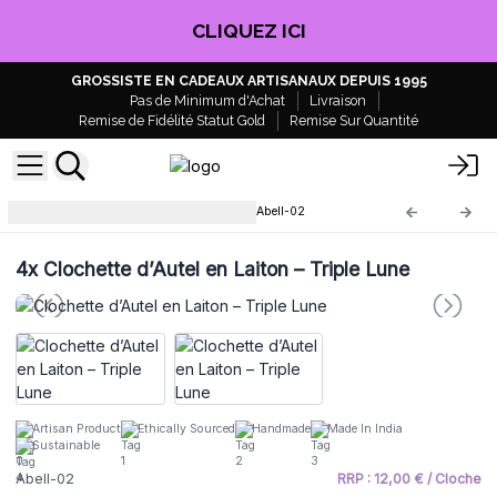
CLIQUEZ ICI
GROSSISTE EN CADEAUX ARTISANAUX DEPUIS 1995
Pas de Minimum d'Achat
Livraison
Remise de Fidélité Statut Gold
Remise Sur Quantité
Clochettes d’Autel en Laiton
Abell-02
4x
Clochette d’Autel en Laiton – Triple Lune
Artisan Product
Ethically Sourced
Handmade
Made In India
Sustainable
Abell-02
RRP : 12,00 € / Cloche