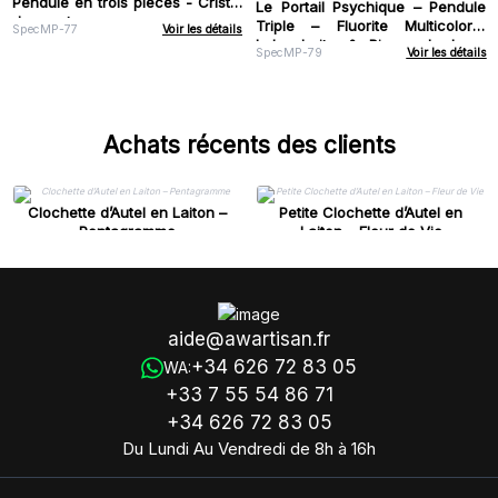
Pendule en trois pièces - Cristal
Le Portail Psychique – Pendule
de quartz
Triple – Fluorite Multicolore,
SpecMP-77
Voir les détails
Labradorite & Pierre de Lune
SpecMP-79
Voir les détails
Arc-en-ciel
Achats récents des clients
Clochette d’Autel en Laiton –
Petite Clochette d’Autel en
Pentagramme
Laiton – Fleur de Vie
aide@awartisan.fr
+34 626 72 83 05
WA:
+33 7 55 54 86 71
+34 626 72 83 05
Du Lundi Au Vendredi de 8h à 16h