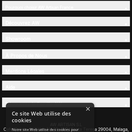
Pourquoi choisir AW Artisan France
Découvrez AW
Showroom
À Propos de Nous
Mentions Légales
Aide
Découvrez la Famille AW
×
Ce site Web utilise des
cookies
AW ARTISAN S.L
Calle Caleta de Vélez Nº 39-41 P.I Santa Teresa 29004, Malaga,
Notre site Web utilise des cookies pour