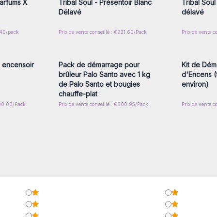
Parfums X
Tribal Soul - Présentoir Blanc
Tribal Soul
Délavé
délavé
2.40/pack
Prix de vente conseillé : €921.60/Pack
Prix de vente c
nscrivez-
Connectez-vous ou inscrivez-
Connecte
x prix de
vous pour accéder aux prix de
vous pou
gros
 encensoir
Pack de démarrage pour
Kit de Dém
brûleur Palo Santo avec 1 kg
d'Encens 
de Palo Santo et bougies
environ)
chauffe-plat
300.00/Pack
Prix de vente conseillé : €600.95/Pack
Prix de vente c