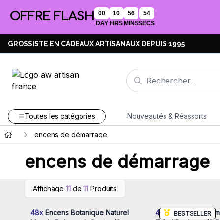
OFFRE FLASH
00
10
56
54
DAY
HRS
MINS
SECS
GROSSISTE EN CADEAUX ARTISANAUX DEPUIS 1995
Toutes les catégories
Nouveautés & Réassorts
encens de démarrage
encens de démarrage
Connectez-vous ou inscrivez-
Connectez-vous ou i
Affichage
11
de
11
Produits
vous pour accéder aux prix de
vous pour accéder au
gros
gros
48x
Encens Botanique Naturel
48x
Encens de Fumi
BESTSELLER