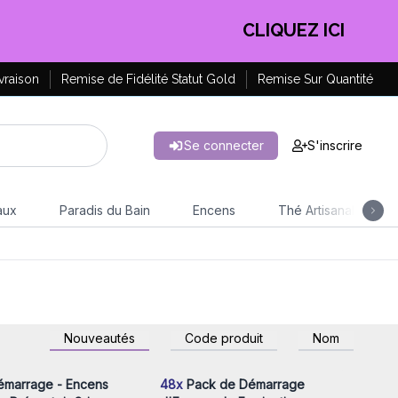
CLIQUEZ ICI
vraison
Remise de Fidélité Statut Gold
Remise Sur Quantité
Se connecter
S'inscrire
aux
Paradis du Bain
Encens
Thé Artisanal
z-vous ou inscrivez-
Connectez-vous ou inscrivez-
Nouveautés
Code produit
Nom
r accéder aux prix de
vous pour accéder aux prix de
gros
gros
émarrage - Encens
48x
Pack de Démarrage