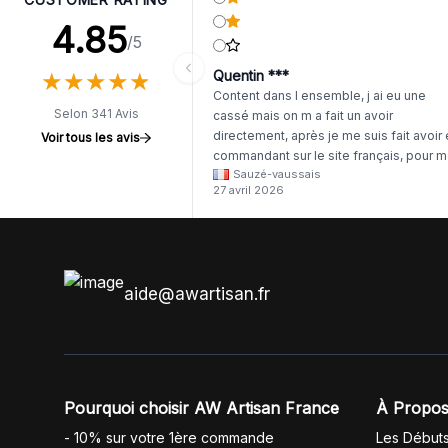
4.85
/5
★
★
★
★
★
★
★
★
★
★
Quentin ***
Content dans l ensemble, j ai eu une
Selon 341 Avis
cassé mais on m a fait un avoir
directement, après je me suis fait avoir
Voir tous les avis
commandant sur le site français, pour m
Sauzé-vaussais
il était évident que les produits était de 
27 avril 2026
même langue mais raté tout est en
anglais.
aide@awartisan.fr
Pourquoi choisir AW Artisan France
À Propos
- 10% sur votre 1ère commande
Les Début