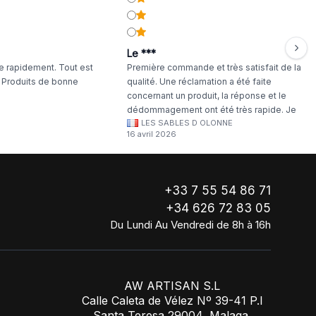
Le ***
 rapidement. Tout est
Première commande et très satisfait de la
. Produits de bonne
qualité. Une réclamation a été faite
concernant un produit, la réponse et le
dédommagement ont été très rapide. Je
LES SABLES D OLONNE
continuerai à commander chez WA Artisan
16 avril 2026
!
+33 7 55 54 86 71
+34 626 72 83 05
Du Lundi Au Vendredi de 8h à 16h
AW ARTISAN S.L
Calle Caleta de Vélez Nº 39-41 P.I
Santa Teresa 29004, Malaga,