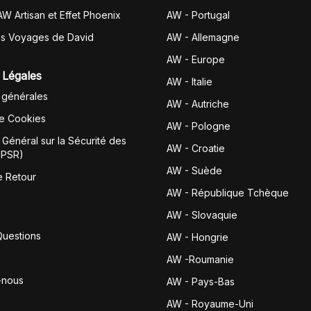
AW Artisan et Effet Phoenix
AW -
Portugal
es Voyages de David
AW - Allemagne
AW - Europe
 Légales
AW - Italie
 générales
AW - Autriche
de Cookies
AW - Pologne
Général sur la Sécurité des
AW - Croatie
GPSR)
AW - Suède
e Retour
AW - République Tchèque
AW - Slovaquie
Questions
AW - Hongrie
AW -Roumanie
-nous
AW - Pays-Bas
AW - Royaume-Uni