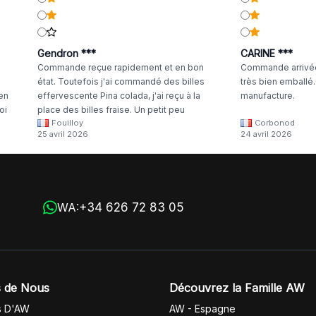
Gendron ***
CARINE ***
Commande reçue rapidement et en bon
Commande arrivée
état. Toutefois j'ai commandé des billes
très bien emballé
 en
effervescente Pina colada, j'ai reçu à la
manufacture.
oi
place des billes fraise. Un petit peu
Fouilloy
Corbonod
la
dommage
25 avril 2026
24 avril 2026
+34 626 72 83 05
WA:
 de Nous
Découvrez la Famille AW
s D'AW
AW - Espagne