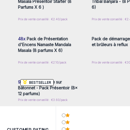
Masala Présentoir Starter (8
Tribal Banjara - (8 
Parfums X 6 )
6)
Prix de vente conseillé : €2.40/pack
Prix de vente conseillé : €
Connectez-vous ou inscrivez-
Connectez-vous ou i
vous pour accéder aux prix de
vous pour accéder au
gros
gros
48x
Pack de Présentation
Pack de démarrage
d'Encens Namaste Mandala
et brûleurs à reflux
Masala (8 parfums X 6)
Prix de vente conseillé : €2.10/pack
Prix de vente conseillé : €
Connectez-vous ou inscrivez-
vous pour accéder aux prix de
gros
96x
Résine Rituelle sur
BESTSELLER
Bâtonnet - Pack Présentoir (8x
12 parfums)
Prix de vente conseillé : €3.60/pack
CUSTOMER RATING