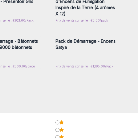
 - Présentoir Gris
d'Encens de Fumigation
Inspiré de la Terre (4 arômes
X 12)
onseillé : €921.60/Pack
Prix de vente conseillé : €3.00/pack
z-vous ou inscrivez-
Connectez-vous ou inscrivez-
r accéder aux prix de
vous pour accéder aux prix de
gros
gros
arrage - Bâtonnets
Pack de Démarrage - Encens
(9000 bâtonnets
Satya
onseillé : €500.00/piece
Prix de vente conseillé : €1,195.00/Pack