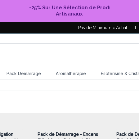
-25% Sur Une Sélection de Produits
Artisanaux
Pas de Minimum d'Achat
Li
Pack Démarrage
Aromathérapie
Ésotérisme & Crist
nscrivez-
Connectez-vous ou inscrivez-
Connecte
x prix de
vous pour accéder aux prix de
vous pou
gros
gation
Pack de Démarrage - Encens
Pack de D