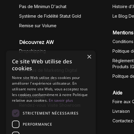
Pas de Minimun D'achat
Histoire d'
Système de Fidélité Statut Gold
Le Blog D
Remise sur Volume
Mentions
Conditions
Découvrez AW
Dropshipping
Politique 
×
Ce site Web utilise des
Fullfilment Service EU
Règlement 
Produits (
cookies
Services de Marketing Digital
Politque d
Notre site Web utilise des cookies pour
Commerce Éthique
améliorer l'expérience utilisateur. En
utilisant notre site Web, vous acceptez tous
Aide
les cookies conformément à notre Politique
Showroom
relative aux cookies.
En savoir plus
Foire aux 
Rendez-vous Visite Showroom
Livraison
STRICTEMENT NÉCESSAIRES
Contactez
PERFORMANCE