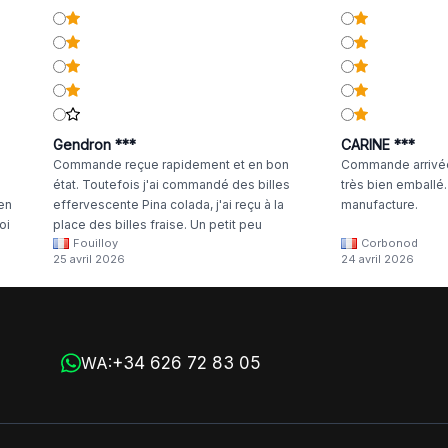
Gendron ***
CARINE ***
Commande reçue rapidement et en bon
Commande arrivée
état. Toutefois j'ai commandé des billes
très bien emballé
 en
effervescente Pina colada, j'ai reçu à la
manufacture.
oi
place des billes fraise. Un petit peu
Fouilloy
Corbonod
la
dommage
25 avril 2026
24 avril 2026
+34 626 72 83 05
WA: