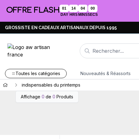
OFFRE FLASH
01
14
04
00
DAY
HRS
MINS
SECS
GROSSISTE EN CADEAUX ARTISANAUX DEPUIS 1995
Toutes les catégories
Nouveautés & Réassorts
indispensables du printemps
Affichage
0
de
0
Produits