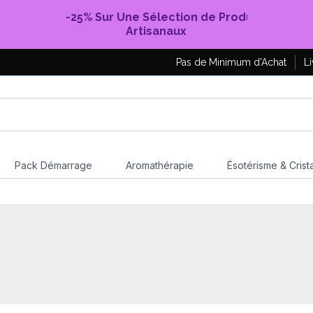
-25% Sur Une Sélection de Produits
Artisanaux
Pas de Minimum d'Achat
Li
Pack Démarrage
Aromathérapie
Ésotérisme & Crist