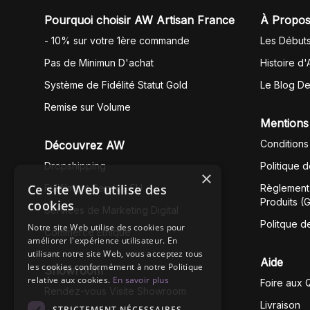
Pourquoi choisir AW Artisan France
À Propos
- 10% sur votre 1ère commande
Les Début
Pas de Minimun D'achat
Histoire d'
Système de Fidélité Statut Gold
Le Blog D
Remise sur Volume
Mentions
Conditions
Découvrez AW
Dropshipping
Politique 
×
Ce site Web utilise des
Fullfilment Service EU
Règlement 
Produits (
cookies
Services de Marketing Digital
Politque d
Notre site Web utilise des cookies pour
Commerce Éthique
améliorer l'expérience utilisateur. En
utilisant notre site Web, vous acceptez tous
Aide
les cookies conformément à notre Politique
Showroom
relative aux cookies.
En savoir plus
Foire aux 
Rendez-vous Visite Showroom
Livraison
STRICTEMENT NÉCESSAIRES