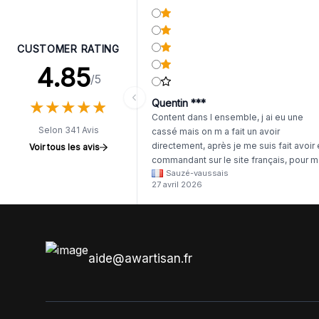
CUSTOMER RATING
4.85
/5
★
★
★
★
★
★
★
★
★
★
Quentin ***
Content dans l ensemble, j ai eu une
Selon 341 Avis
cassé mais on m a fait un avoir
directement, après je me suis fait avoir
Voir tous les avis
commandant sur le site français, pour m
Sauzé-vaussais
il était évident que les produits était de 
27 avril 2026
même langue mais raté tout est en
anglais.
aide@awartisan.fr