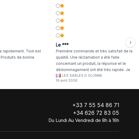
Le ***
 rapidement. Tout est
Première commande et très satisfait de la
. Produits de bonne
qualité. Une réclamation a été faite
concernant un produit, la réponse et le
dédommagement ont été très rapide. Je
LES SABLES D OLONNE
continuerai à commander chez WA Artisan
16 avril 2026
!
+33 7 55 54 86 71
+34 626 72 83 05
Du Lundi Au Vendredi de 8h à 16h