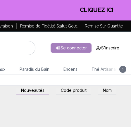
CLIQUEZ ICI
vraison
Remise de Fidélité Statut Gold
Remise Sur Quantité
Se connecter
S'inscrire
aux
Paradis du Bain
Encens
Thé Artisanal
Nouveautés
Code produit
Nom