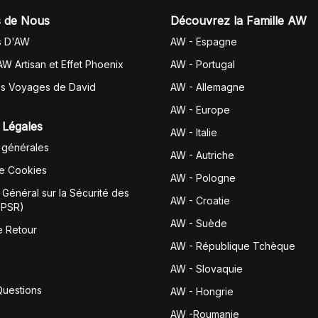
 de Nous
Découvrez la Famille AW
s D'AW
AW - Espagne
AW Artisan et Effet Phoenix
AW -
Portugal
es Voyages de David
AW - Allemagne
AW - Europe
 Légales
AW - Italie
 générales
AW - Autriche
de Cookies
AW - Pologne
Général sur la Sécurité des
AW - Croatie
GPSR)
AW - Suède
e Retour
AW - République Tchèque
AW - Slovaquie
Questions
AW - Hongrie
AW -Roumanie