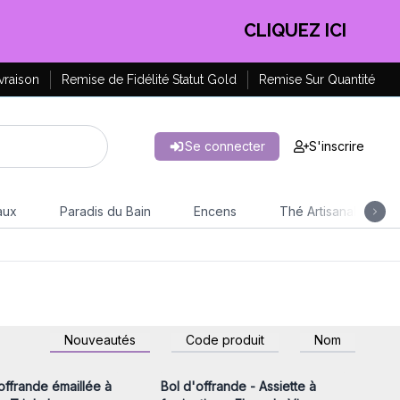
CLIQUEZ ICI
vraison
Remise de Fidélité Statut Gold
Remise Sur Quantité
Se connecter
S'inscrire
aux
Paradis du Bain
Encens
Thé Artisanal
z-vous ou inscrivez-
Connectez-vous ou inscrivez-
Nouveautés
Code produit
Nom
r accéder aux prix de
vous pour accéder aux prix de
gros
gros
offrande émaillée à
Bol d'offrande - Assiette à