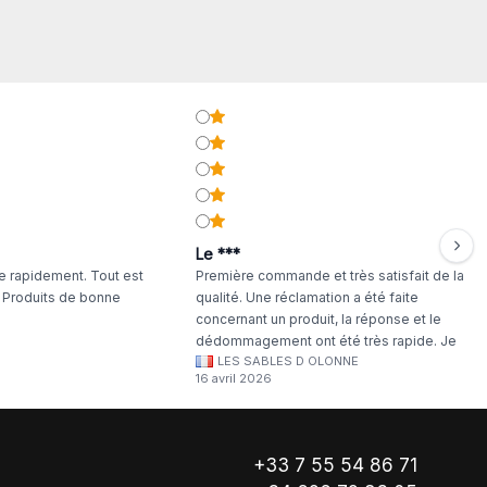
Le ***
 rapidement. Tout est
Première commande et très satisfait de la
. Produits de bonne
qualité. Une réclamation a été faite
concernant un produit, la réponse et le
dédommagement ont été très rapide. Je
LES SABLES D OLONNE
continuerai à commander chez WA Artisan
16 avril 2026
!
+33 7 55 54 86 71