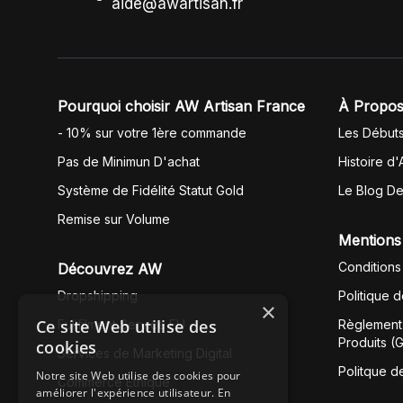
aide@awartisan.fr
Pourquoi choisir AW Artisan France
À Propos
- 10% sur votre 1ère commande
Les Début
Pas de Minimun D'achat
Histoire d'
Système de Fidélité Statut Gold
Le Blog D
Remise sur Volume
Mentions
Conditions
Découvrez AW
Dropshipping
Politique 
×
Ce site Web utilise des
Fullfilment Service EU
Règlement 
Produits (
cookies
Services de Marketing Digital
Politque d
Notre site Web utilise des cookies pour
Commerce Éthique
améliorer l'expérience utilisateur. En