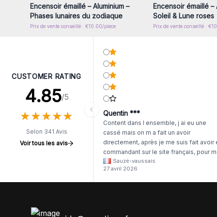
Encensoir émaillé – Aluminium –
Encensoir émaillé – 
Phases lunaires du zodiaque
Soleil & Lune roses
Prix de vente conseillé : €10.00/piece
Prix de vente conseillé : €1
CUSTOMER RATING
4.85
/5
★
★
★
★
★
★
★
★
★
★
Quentin ***
Content dans l ensemble, j ai eu une
Selon 341 Avis
cassé mais on m a fait un avoir
directement, après je me suis fait avoir
Voir tous les avis
commandant sur le site français, pour m
Sauzé-vaussais
il était évident que les produits était de 
27 avril 2026
même langue mais raté tout est en
anglais.