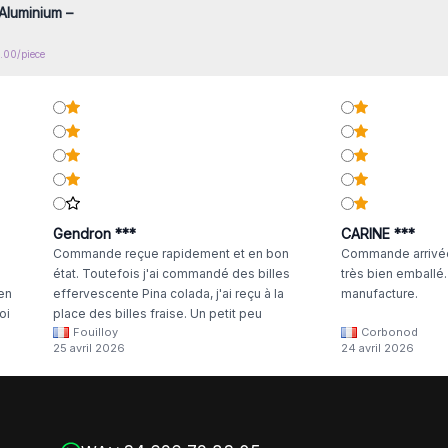
Aluminium –
0.00/piece
Gendron ***
CARINE ***
Commande reçue rapidement et en bon
Commande arrivée
état. Toutefois j'ai commandé des billes
très bien emballé
 en
effervescente Pina colada, j'ai reçu à la
manufacture.
oi
place des billes fraise. Un petit peu
Fouilloy
Corbonod
la
dommage
25 avril 2026
24 avril 2026