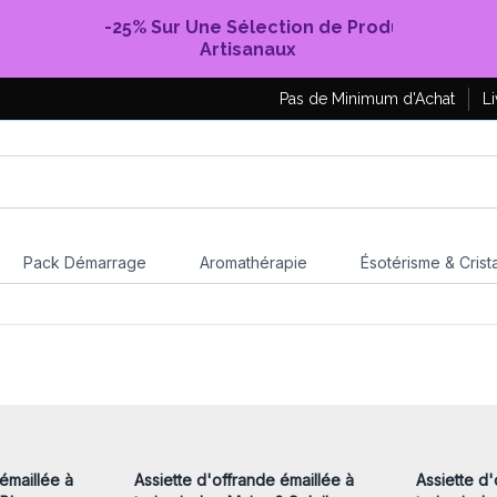
-25% Sur Une Sélection de Produits
Artisanaux
Pas de Minimum d'Achat
Li
Pack Démarrage
Aromathérapie
Ésotérisme & Crist
nscrivez-
Connectez-vous ou inscrivez-
Connecte
x prix de
vous pour accéder aux prix de
vous pou
gros
émaillée à
Assiette d'offrande émaillée à
Assiette d'