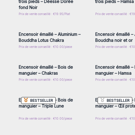
trois pieds – Déesse Dorée
trois pieds – Hamsa
fond Noir
Prix de vente conseillé : €19.95/Plat
Prix de vente conseillé : €1
Connectez-vous ou inscrivez-
Connectez-vous ou i
vous pour accéder aux prix de
vous pour accéder au
gros
gros
Encensoir émaillé – Aluminium –
Encensoir émaillé – 
Bouddha Lotus Chakra
Bouddha noir et or
Prix de vente conseillé : €10.00/piece
Prix de vente conseillé : €1
Connectez-vous ou inscrivez-
Connectez-vous ou i
vous pour accéder aux prix de
vous pour accéder au
gros
gros
Encensoir émaillé – Bois de
Encensoir émaillé –
manguier – Chakras
manguier – Hamsa
Prix de vente conseillé : €10.00/piece
Prix de vente conseillé : €1
Connectez-vous ou inscrivez-
Connectez-vous ou i
vous pour accéder aux prix de
vous pour accéder au
gros
gros
Encensoir émaillé – Bois de
Encensoir émaillé –
BESTSELLER
BESTSELLER
manguier – Triple Lune
manguier – Œil prot
Prix de vente conseillé : €10.00/piece
Prix de vente conseillé : €1
Connectez-vous ou inscrivez-
Connectez-vous ou i
vous pour accéder aux prix de
vous pour accéder au
gros
gros