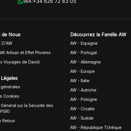
+34 626 72 83 05
WA:
 de Nous
Découvrez la Famille AW
s D'AW
AW - Espagne
AW Artisan et Effet Phoenix
AW -
Portugal
es Voyages de David
AW - Allemagne
AW - Europe
 Légales
AW - Italie
 générales
AW - Autriche
de Cookies
AW - Pologne
Général sur la Sécurité des
AW - Croatie
GPSR)
AW - Suède
e Retour
AW - République Tchèque