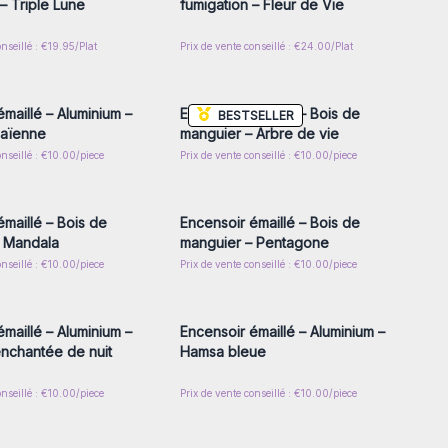
 – Triple Lune
fumigation – Fleur de Vie
onseillé : €19.95/Plat
Prix de vente conseillé : €24.00/Plat
z-vous ou inscrivez-
Connectez-vous ou inscrivez-
r accéder aux prix de
vous pour accéder aux prix de
gros
gros
maillé – Aluminium –
Encensoir émaillé – Bois de
BESTSELLER
païenne
manguier – Arbre de vie
onseillé : €10.00/piece
Prix de vente conseillé : €10.00/piece
z-vous ou inscrivez-
Connectez-vous ou inscrivez-
r accéder aux prix de
vous pour accéder aux prix de
gros
gros
émaillé – Bois de
Encensoir émaillé – Bois de
– Mandala
manguier – Pentagone
onseillé : €10.00/piece
Prix de vente conseillé : €10.00/piece
z-vous ou inscrivez-
Connectez-vous ou inscrivez-
r accéder aux prix de
vous pour accéder aux prix de
gros
gros
maillé – Aluminium –
Encensoir émaillé – Aluminium –
nchantée de nuit
Hamsa bleue
onseillé : €10.00/piece
Prix de vente conseillé : €10.00/piece