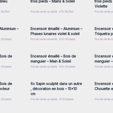
 Bleu
trois pieds – Mains & Soleil
trois pieds
Violette
9.95/Plat
Prix de vente conseillé : €19.95/Plat
Prix de vente c
nscrivez-
Connectez-vous ou inscrivez-
Connecte
x prix de
vous pour accéder aux prix de
vous pou
gros
Aluminium –
Encensoir émaillé – Aluminium –
Encensoir é
Phases lunaires violet & soleil
Triquetra 
0.00/piece
Prix de vente conseillé : €10.00/piece
Prix de vente c
nscrivez-
Connectez-vous ou inscrivez-
Connecte
x prix de
vous pour accéder aux prix de
vous pou
gros
 Bois de
Encensoir émaillé – Bois de
Encensoir 
manguier – Main & Soleil
manguier 
0.00/piece
Prix de vente conseillé : €10.00/piece
Prix de vente c
nscrivez-
Connectez-vous ou inscrivez-
Connecte
x prix de
vous pour accéder aux prix de
vous pou
gros
 Bois de
6x
Sapin sculpté dans un autre
Encensoir é
ecteur
, décoration en bois – 15x10
Chouette e
cm
0.00/piece
Prix de vente conseillé : €7.50/piece
Prix de vente c
nscrivez-
x prix de