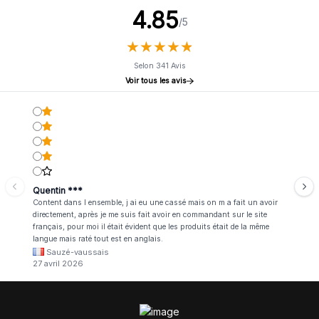
4.85
/5
★
★
★
★
★
★
★
★
★
★
Selon 341 Avis
Voir tous les avis
Quentin ***
Content dans l ensemble, j ai eu une cassé mais on m a fait un avoir
directement, après je me suis fait avoir en commandant sur le site
français, pour moi il était évident que les produits était de la même
langue mais raté tout est en anglais.
Sauzé-vaussais
27 avril 2026