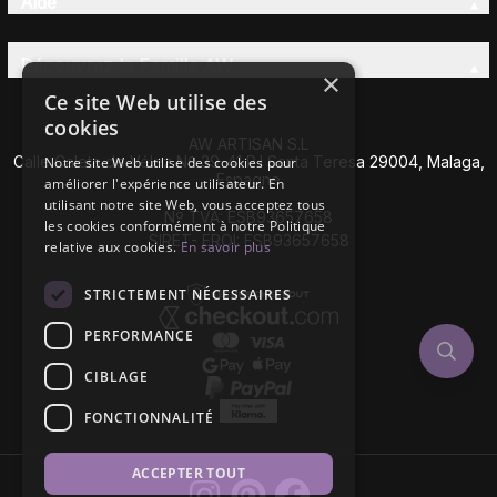
Aide
Découvrez la Famille AW
×
Ce site Web utilise des
cookies
AW ARTISAN S.L
Calle Caleta de Vélez Nº 39-41 P.I Santa Teresa 29004, Malaga,
Notre site Web utilise des cookies pour
Espagne
améliorer l'expérience utilisateur. En
utilisant notre site Web, vous acceptez tous
Nº TVA: ESB93657658
les cookies conformément à notre Politique
SIRET- EROI: ESB93657658
relative aux cookies.
En savoir plus
STRICTEMENT NÉCESSAIRES
PERFORMANCE
CIBLAGE
FONCTIONNALITÉ
ACCEPTER TOUT