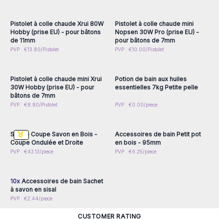
inscrivez-vous pour
inscrivez-vous pour
accéder aux prix de gros
accéder aux prix de gros
Pistolet à colle chaude Xrui 80W
Pistolet à colle chaude mini
Hobby (prise EU) - pour bâtons
Nopsen 30W Pro (prise EU) -
de 11mm
pour bâtons de 7mm
Connectez-vous ou
Connectez-vous ou
PVP : €13.80/Pistolet
PVP : €10.00/Pistolet
inscrivez-vous pour
inscrivez-vous pour
accéder aux prix de gros
accéder aux prix de gros
Pistolet à colle chaude mini Xrui
Potion de bain aux huiles
30W Hobby (prise EU) - pour
essentielles 7kg Petite pelle
bâtons de 7mm
Connectez-vous ou
Connectez-vous ou
PVP : €8.80/Pistolet
PVP : €0.00/piece
inscrivez-vous pour
inscrivez-vous pour
accéder aux prix de gros
accéder aux prix de gros
Set de Coupe Savon en Bois -
Accessoires de bain Petit pot
Coupe Ondulée et Droite
en bois - 95mm
Connectez-vous ou
PVP : €43.13/piece
PVP : €6.25/piece
inscrivez-vous pour
accéder aux prix de gros
10x
Accessoires de bain Sachet
à savon en sisal
PVP : €2.44/piece
CUSTOMER RATING