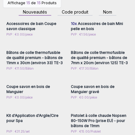
Affichage
15
de
15
Produits
Connectez-vous ou
Connectez-vous ou
inscrivez-vous pour
inscrivez-vous pour
Nouveautés
Code produit
Nom
accéder aux prix de gros
accéder aux prix de gros
Accessoires de bain Coupe
10x
Accessoires de bain Mini
savon classique
pelle en bois
Connectez-vous ou
Connectez-vous ou
PVP : €0.00/piece
PVP : €1.56/piece
inscrivez-vous pour
inscrivez-vous pour
accéder aux prix de gros
accéder aux prix de gros
Bâtons de colle thermofusible
Bâtons de colle thermofusible
de qualité premium - bâtons de
de qualité premium - bâtons de
11mm x 30cm (environ 33) TE-3
7mm x 20cm (environ 125) TE-3
Connectez-vous ou
Connectez-vous ou
PVP : €11.50/Bâton
PVP : €17.30/Bâton
inscrivez-vous pour
inscrivez-vous pour
accéder aux prix de gros
accéder aux prix de gros
Coupe savon en bois de
Coupe savon en bois de
Manguier
Manguier gravé
Connectez-vous ou
Connectez-vous ou
PVP : €0.00/pièce
PVP : €0.00/pièce
inscrivez-vous pour
inscrivez-vous pour
accéder aux prix de gros
accéder aux prix de gros
Kit d'Application d'Argile/Cire
Pistolet à colle chaude Nopsen
pour Spa
80-150W Pro (prise EU) - pour
bâtons de 11mm
Connectez-vous ou
Connectez-vous ou
PVP : €31.25/set
PVP : €15.00/Pistolet