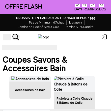
OFFRE FLASH
00
21
40
50
DAY
HRS
MINS
SECS
GROSSISTE EN CADEAUX ARTISANAUX DEPUIS 1995
Pas de Minimum d'Achat
Livraison
Remise de Fidélité Statut Gold
Remise Sur Quantité
Accessoires pour détaillants
Coupes Savons &
Accessoires Bain
Accessoires de bain
Pistolets à Colle Chaude
& Bâtons de Colle