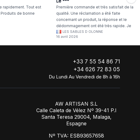
Le ***
 rapidement. Tout est
Première commande et très satisfait de la
. Produits de bonne
qualité. Une réclamation a été faite
concernant un produit, la réponse et le
dédommagement ont été très rapide. Je
LES SABLES D OLONNE
continuerai à commander chez WA Artisan
16 avril 2026
!
+33 7 55 54 86 71
+34 626 72 83 05
Du Lundi Au Vendredi de 8h à 16h
AW ARTISAN S.L
Calle Caleta de Vélez Nº 39-41 P.I
Santa Teresa 29004, Malaga,
Espagne
Nº TVA: ESB93657658