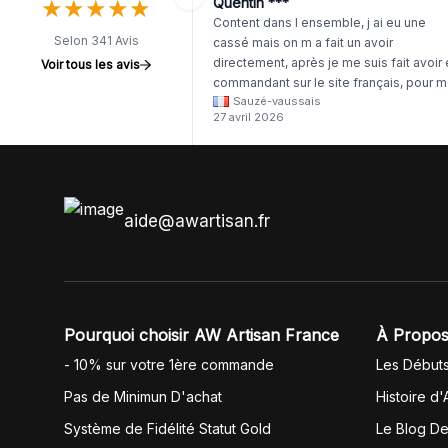
★
★
★
★
★
★
★
★
★
★
Quentin ***
Content dans l ensemble, j ai eu une
Selon 341 Avis
cassé mais on m a fait un avoir
directement, après je me suis fait avoir
Voir tous les avis
commandant sur le site français, pour m
Sauzé-vaussais
il était évident que les produits était de 
27 avril 2026
même langue mais raté tout est en
anglais.
aide@awartisan.fr
Pourquoi choisir AW Artisan France
À Propos
- 10% sur votre 1ère commande
Les Début
Pas de Minimun D'achat
Histoire d'
Système de Fidélité Statut Gold
Le Blog D