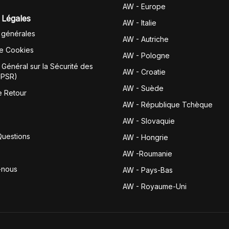
AW - Europe
 Légales
AW - Italie
 générales
AW - Autriche
de Cookies
AW - Pologne
Général sur la Sécurité des
AW - Croatie
GPSR)
AW - Suède
e Retour
AW - République Tchèque
AW - Slovaquie
Questions
AW - Hongrie
AW -Roumanie
-nous
AW - Pays-Bas
AW - Royaume-Uni