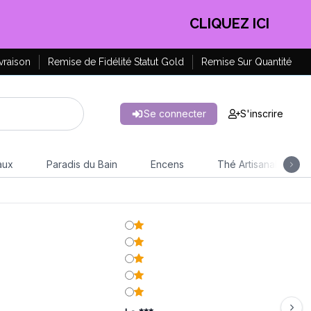
CLIQUEZ ICI
vraison
Remise de Fidélité Statut Gold
Remise Sur Quantité
Se connecter
S'inscrire
aux
Paradis du Bain
Encens
Thé Artisanal