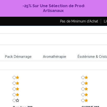
-25% Sur Une Sélection de Produits
Artisanaux
Pas de Minimum d'Achat
Li
Pack Démarrage
Aromathérapie
Ésotérisme & Crist