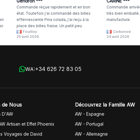
Gendron ***
CARINE ***
Commande reçue rapidement et en bon
Commande arrivée
état. Toutefois j'ai commandé des billes
très bien emballé
 en
effervescente Pina colada, j'ai reçu à la
manufacture.
oi
place des billes fraise. Un petit peu
Fouilloy
Corbonod
la
dommage
25 avril 2026
24 avril 2026
+34 626 72 83 05
WA:
 de Nous
Découvrez la Famille AW
s D'AW
AW - Espagne
AW Artisan et Effet Phoenix
AW -
Portugal
es Voyages de David
AW - Allemagne