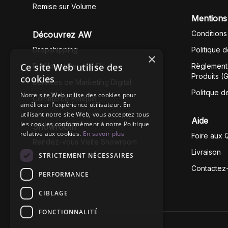
Remise sur Volume
Mentions
Conditions
Découvrez AW
Dropshipping
Politique 
×
Ce site Web utilise des
Fullfilment Service EU
Règlement 
Produits (
cookies
Services de Marketing Digital
Politque d
Notre site Web utilise des cookies pour
Commerce Éthique
améliorer l'expérience utilisateur. En
utilisant notre site Web, vous acceptez tous
Aide
les cookies conformément à notre Politique
Showroom
relative aux cookies.
En savoir plus
Foire aux 
Rendez-vous Visite Showroom
Livraison
STRICTEMENT NÉCESSAIRES
Contactez
PERFORMANCE
CIBLAGE
FONCTIONNALITÉ