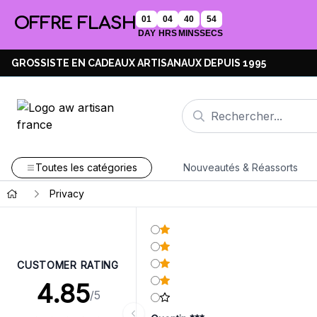
OFFRE FLASH
01
04
40
54
DAY
HRS
MINS
SECS
GROSSISTE EN CADEAUX ARTISANAUX DEPUIS 1995
Toutes les catégories
Nouveautés & Réassorts
Privacy
CUSTOMER RATING
4.85
/5