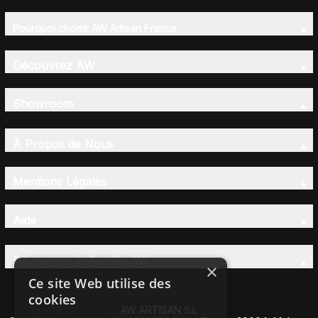
Pourquoi choisir AW Artisan France
Découvrez AW
Showroom
À Propos de Nous
Mentions Légales
Aide
Découvrez la Famille AW
×
Ce site Web utilise des
cookies
AW ARTISAN S.L