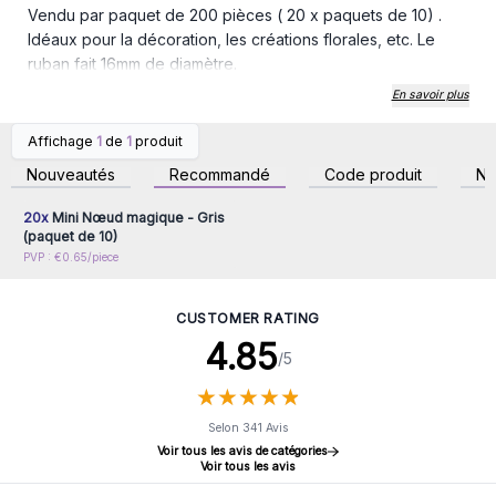
Vendu par paquet de 200 pièces ( 20 x paquets de 10) .
Idéaux pour la décoration, les créations florales, etc. Le
ruban fait 16mm de diamètre.
Les nœuds terminés font environ 50 mm de diamètre.
En savoir plus
Affichage
1
de
1
produit
Connectez-vous ou
inscrivez-vous pour
Nouveautés
Recommandé
Code produit
N
accéder aux prix de gros
20x
Mini Nœud magique - Gris
(paquet de 10)
PVP : €0.65/piece
CUSTOMER RATING
4.85
/5
★
★
★
★
★
★
★
★
★
★
Selon 341 Avis
Voir tous les avis de catégories
Voir tous les avis