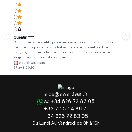
Quentin ***
Content dans l ensemble, j ai eu une cassé mais on m a fait un avoir
directement, après je me suis fait avoir en commandant sur le site
français, pour moi il était évident que les produits était de la même
langue mais raté tout est en anglais.
Sauzé-vaussais
27 avril 2026
aide@awartisan.fr
+34 626 72 83 05
WA:
+33 7 55 54 86 71
+34 626 72 83 05
Du Lundi Au Vendredi de 8h à 16h