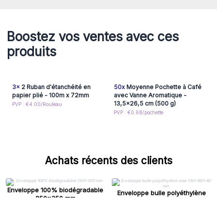
Boostez vos ventes avec ces
produits
3x
2 Ruban d'étanchéité en
50x
Moyenne Pochette à Café
papier plié - 100m x 72mm
avec Vanne Aromatique -
13,5x26,5 cm (500 g)
PVP : €4.00/Rouleau
PVP : €0.68/pochette
Achats récents des clients
Enveloppe 100% biodégradable
Enveloppe bulle polyéthylène
250x350 mm
rose 130x180+40 mm