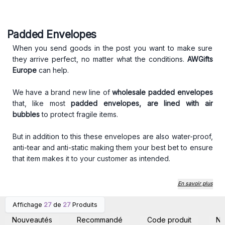
Padded Envelopes
When you send goods in the post you want to make sure
they arrive perfect, no matter what the conditions.
AWGifts
Europe
can help.
We have a brand new line of
wholesale padded envelopes
that, like most
padded envelopes, are lined with air
bubbles
to protect fragile items.
But in addition to this these envelopes are also water-proof,
anti-tear and anti-static making them your best bet to ensure
that item makes it to your customer as intended.
Order today, your customers will thank you :)
En savoir plus
Affichage
27
de
27
Produits
Connectez-vous ou
Connectez-vous ou
inscrivez-vous pour
inscrivez-vous pour
Nouveautés
Recommandé
Code produit
N
accéder aux prix de gros
accéder aux prix de gros