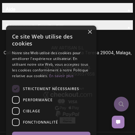
Aide
Découvrez la Famille AW
×
Ce site Web utilise des
cookies
AW ARTISAN S.L
Calle Caleta de Vélez Nº 39-41 P.I Santa Teresa 29004, Malaga,
Notre site Web utilise des cookies pour
Espagne
améliorer l'expérience utilisateur. En
utilisant notre site Web, vous acceptez tous
Nº TVA: ESB93657658
les cookies conformément à notre Politique
SIRET- EROI: ESB93657658
relative aux cookies.
En savoir plus
STRICTEMENT NÉCESSAIRES
PERFORMANCE
CIBLAGE
FONCTIONNALITÉ