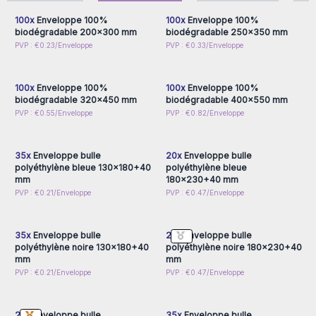
100x
Enveloppe 100%
100x
Enveloppe 100%
biodégradable 200x300 mm
biodégradable 250x350 mm
Connectez-vous ou
Connectez-vous ou
PVP : €0.23/Enveloppe
PVP : €0.33/Enveloppe
inscrivez-vous pour
inscrivez-vous pour
accéder aux prix de gros
accéder aux prix de gros
100x
Enveloppe 100%
100x
Enveloppe 100%
biodégradable 320x450 mm
biodégradable 400x550 mm
Connectez-vous ou
Connectez-vous ou
PVP : €0.55/Enveloppe
PVP : €0.82/Enveloppe
inscrivez-vous pour
inscrivez-vous pour
accéder aux prix de gros
accéder aux prix de gros
35x
Enveloppe bulle
20x
Enveloppe bulle
polyéthylène bleue 130x180+40
polyéthylène bleue
mm
180x230+40 mm
Connectez-vous ou
Connectez-vous ou
PVP : €0.21/Enveloppe
PVP : €0.47/Enveloppe
inscrivez-vous pour
inscrivez-vous pour
accéder aux prix de gros
accéder aux prix de gros
35x
Enveloppe bulle
20x
Enveloppe bulle
polyéthylène noire 130x180+40
polyéthylène noire 180x230+40
mm
mm
Connectez-vous ou
Connectez-vous ou
PVP : €0.21/Enveloppe
PVP : €0.47/Enveloppe
inscrivez-vous pour
inscrivez-vous pour
accéder aux prix de gros
accéder aux prix de gros
20x
Enveloppe bulle
35x
Enveloppe bulle