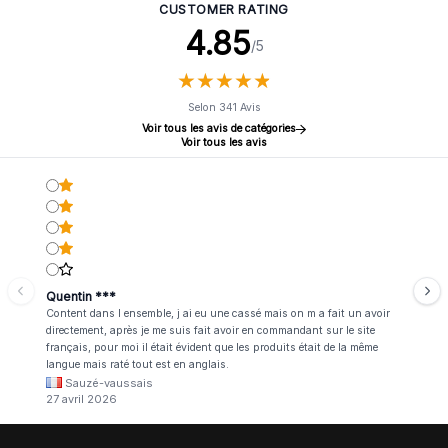
CUSTOMER RATING
4.85
/5
★
★
★
★
★
★
★
★
★
★
Selon 341 Avis
Voir tous les avis de catégories
Voir tous les avis
Quentin ***
Content dans l ensemble, j ai eu une cassé mais on m a fait un avoir
directement, après je me suis fait avoir en commandant sur le site
français, pour moi il était évident que les produits était de la même
langue mais raté tout est en anglais.
Sauzé-vaussais
27 avril 2026