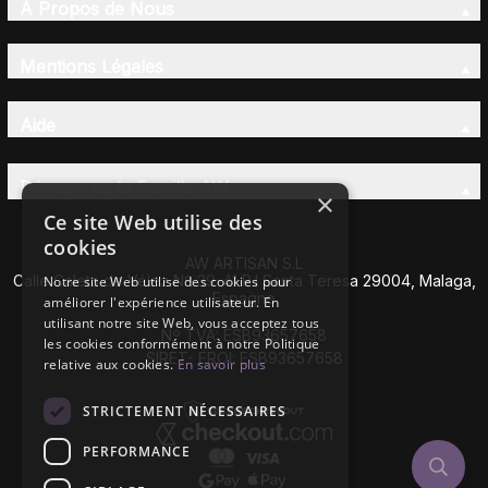
À Propos de Nous
Mentions Légales
Aide
Découvrez la Famille AW
×
Ce site Web utilise des
cookies
AW ARTISAN S.L
Calle Caleta de Vélez Nº 39-41 P.I Santa Teresa 29004, Malaga,
Notre site Web utilise des cookies pour
Espagne
améliorer l'expérience utilisateur. En
utilisant notre site Web, vous acceptez tous
Nº TVA: ESB93657658
les cookies conformément à notre Politique
SIRET- EROI: ESB93657658
relative aux cookies.
En savoir plus
STRICTEMENT NÉCESSAIRES
PERFORMANCE