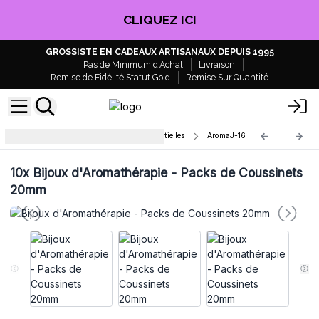
CLIQUEZ ICI
GROSSISTE EN CADEAUX ARTISANAUX DEPUIS 1995
Pas de Minimum d'Achat
Livraison
Remise de Fidélité Statut Gold
Remise Sur Quantité
Colliers Diffuseurs d'Huiles Essentielles
AromaJ-16
10x
Bijoux d'Aromathérapie - Packs de Coussinets
20mm