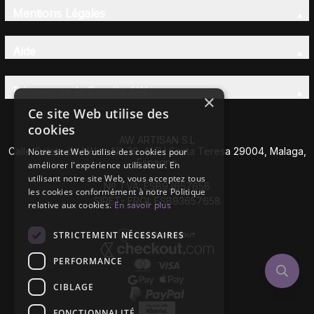
Mentions Légales
Aide
Découvrez la Famille AW
×
Ce site Web utilise des
cookies
AW ARTISAN S.L
Calle Caleta de Vélez Nº 39-41 P.I Santa Teresa 29004, Malaga,
Notre site Web utilise des cookies pour
Espagne
améliorer l'expérience utilisateur. En
utilisant notre site Web, vous acceptez tous
Nº TVA: ESB93657658
les cookies conformément à notre Politique
SIRET- EROI: ESB93657658
relative aux cookies.
En savoir plus
STRICTEMENT NÉCESSAIRES
PERFORMANCE
CIBLAGE
FONCTIONNALITÉ