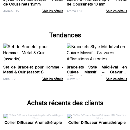
de Coussinets 15mm
de Coussinets 10 mm
AromaJ-15
Voir les détails
AromaJ-26
Voir les détails
Tendances
Set de Bracelet pour Homme -
Bracelets Style Médiéval en
Metal & Cuir (assortis)
Cuivre Massif – Gravures
Affirmations Assorties
MBS-02
Voir les détails
CJew-08
Voir les détails
Achats récents des clients
Collier Diffuseur Aromathérapie
Collier Diffuseur Aromathérapie
- Ailes d'Anges 30mm
- OM Chakra - 30mm