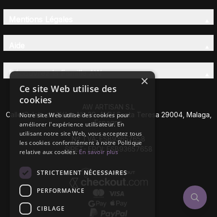
Mentions Légales
Aide
Découvrez la Famille AW
×
Ce site Web utilise des
cookies
AW ARTISAN S.L
Calle Caleta de Vélez Nº 39-41 P.I Santa Teresa 29004, Malaga,
Notre site Web utilise des cookies pour
Espagne
améliorer l'expérience utilisateur. En
utilisant notre site Web, vous acceptez tous
Nº TVA: ESB93657658
les cookies conformément à notre Politique
SIRET- EROI: ESB93657658
relative aux cookies.
En savoir plus
STRICTEMENT NÉCESSAIRES
PERFORMANCE
CIBLAGE