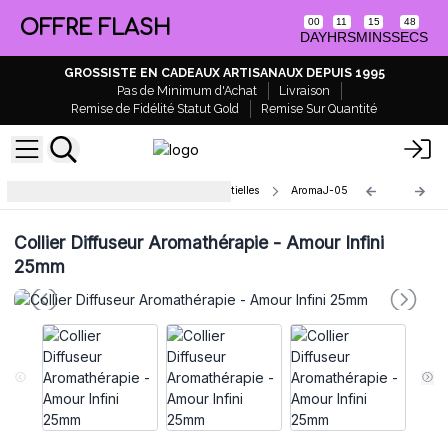
OFFRE FLASH
00
11
15
47
DAY
HRS
MINS
SECS
GROSSISTE EN CADEAUX ARTISANAUX DEPUIS 1995
Pas de Minimum d'Achat
Livraison
Remise de Fidélité Statut Gold
Remise Sur Quantité
Colliers Diffuseurs d'Huiles Essentielles
AromaJ-05
Collier Diffuseur Aromathérapie - Amour Infini
25mm