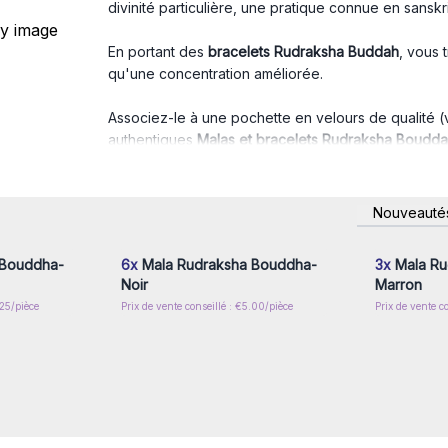
divinité particulière, une pratique connue en sansk
En portant des
bracelets Rudraksha Buddah
, vous t
qu'une concentration améliorée.
Associez-le à une pochette en velours de qualité (v
authentiques
Malas et bracelets Rudraksha Boudd
Faites en une bonne réserve et regardez-les s'env
nscrivez-
Connectez-vous ou inscrivez-
Connecte
Nouveauté
x prix de
vous pour accéder aux prix de
vous pou
gros
 Bouddha-
6x
Mala Rudraksha Bouddha-
3x
Mala Ru
Noir
Marron
.25/pièce
Prix de vente conseillé : €5.00/pièce
Prix de vente c