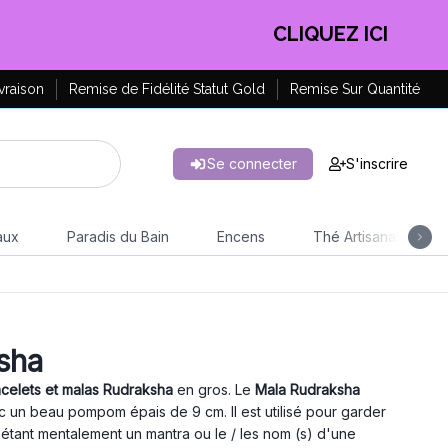
EN PROFITER !
vraison
Remise de Fidélité Statut Gold
Remise Sur Quantité
Se connecter
S'inscrire
aux
Paradis du Bain
Encens
Thé Artisanal
sha
celets et malas Rudraksha
en gros. Le
Mala Rudraksha
 un beau pompom épais de 9 cm. Il est utilisé pour garder
pétant mentalement un mantra ou le / les nom (s) d'une