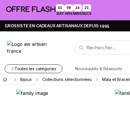
OFFRE FLASH
01
09
24
20
DAY
HRS
MINS
SECS
GROSSISTE EN CADEAUX ARTISANAUX DEPUIS 1995
Toutes les catégories
Nouveautés & Réassorts
Bijoux
Collections sélectionnées
Mala et Brace