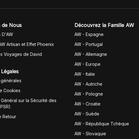
 de Nous
Découvrez la Famille AW
s D'AW
AW - Espagne
AW Artisan et Effet Phoenix
AW -
Portugal
es Voyages de David
AW - Allemagne
AW - Europe
 Légales
AW - Italie
 générales
AW - Autriche
de Cookies
AW - Pologne
Général sur la Sécurité des
AW - Croatie
GPSR)
AW - Suède
e Retour
AW - République Tchèque
AW - Slovaquie