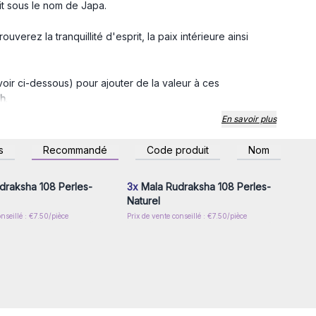
rit sous le nom de Japa.
rouverez la tranquillité d'esprit, la paix intérieure ainsi
oir ci-dessous) pour ajouter de la valeur à ces
ah
.
En savoir plus
oler de vos étagères.
z-vous ou inscrivez-
Connectez-vous ou inscrivez-
s
Recommandé
Code produit
Nom
r accéder aux prix de
vous pour accéder aux prix de
gros
gros
draksha 108 Perles-
3x
Mala Rudraksha 108 Perles-
Naturel
onseillé : €7.50/pièce
Prix de vente conseillé : €7.50/pièce