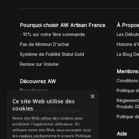
Pourquoi choisir AW Artisan France
À Propos
- 10% sur votre 1ère commande
Les Début
Pas de Minimun D'achat
Histoire d'
Système de Fidélité Statut Gold
Le Blog D
Remise sur Volume
Mentions
Conditions
Découvrez AW
Dropshipping
Politique 
×
Ce site Web utilise des
Fullfilment Service EU
Règlement 
Produits (
cookies
Services de Marketing Digital
Politque d
Notre site Web utilise des cookies pour
Commerce Éthique
améliorer l'expérience utilisateur. En
utilisant notre site Web, vous acceptez tous
Aide
les cookies conformément à notre Politique
Showroom