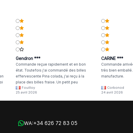
Gendron ***
CARINE ***
Commande reçue rapidement et en bon
Commande arrivée
état. Toutefois j'ai commandé des billes
très bien emballé
 en
effervescente Pina colada, j'ai reçu à la
manufacture.
oi
place des billes fraise. Un petit peu
Fouilloy
Corbonod
la
dommage
25 avril 2026
24 avril 2026
+34 626 72 83 05
WA: