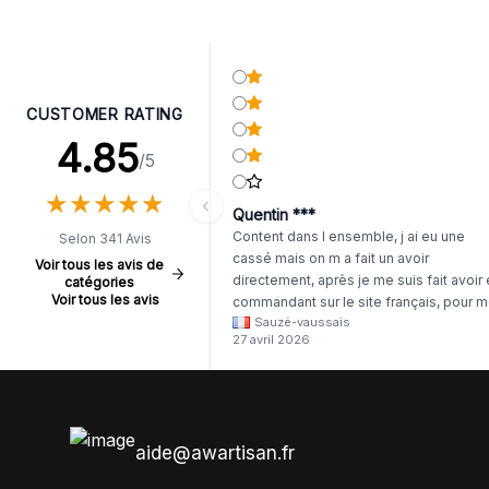
CUSTOMER RATING
4.85
/5
★
★
★
★
★
★
★
★
★
★
Quentin ***
Content dans l ensemble, j ai eu une
Selon 341 Avis
cassé mais on m a fait un avoir
Voir tous les avis de
directement, après je me suis fait avoir
catégories
Voir tous les avis
commandant sur le site français, pour m
Sauzé-vaussais
il était évident que les produits était de 
27 avril 2026
même langue mais raté tout est en
anglais.
aide@awartisan.fr