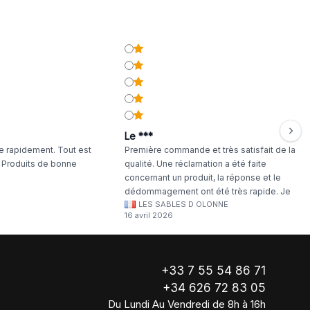
Le ***
 rapidement. Tout est
Première commande et très satisfait de la
. Produits de bonne
qualité. Une réclamation a été faite
concernant un produit, la réponse et le
dédommagement ont été très rapide. Je
LES SABLES D OLONNE
continuerai à commander chez WA Artisan
16 avril 2026
!
+33 7 55 54 86 71
+34 626 72 83 05
Du Lundi Au Vendredi de 8h à 16h