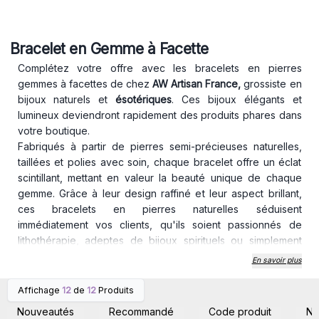
Bracelet en Gemme à Facette
Complétez votre offre avec les bracelets en pierres
gemmes à facettes de chez
AW Artisan France,
grossiste en
bijoux naturels et
ésotériques
. Ces bijoux élégants et
lumineux deviendront rapidement des produits phares dans
votre boutique.
Fabriqués à partir de pierres semi-précieuses naturelles,
taillées et polies avec soin, chaque bracelet offre un éclat
scintillant, mettant en valeur la beauté unique de chaque
gemme. Grâce à leur design raffiné et leur aspect brillant,
ces bracelets en pierres naturelles séduisent
immédiatement vos clients, qu'ils soient passionnés de
lithothérapie, adeptes de bijoux spirituels ou simplement
amateurs de belles pièces.
En savoir plus
Chaque pierre gemme possède ses propriétés
énergétiques
: apaisement, énergie, protection ou amour –
Affichage
12
de
12
Produits
Connectez-vous ou
Connectez-vous ou
ces bienfaits accompagnent le porteur tout au long de la
inscrivez-vous pour
inscrivez-vous pour
Nouveautés
Recommandé
Code produit
N
accéder aux prix de gros
accéder aux prix de gros
journée. Portés au poignet, ces bracelets lithothérapie