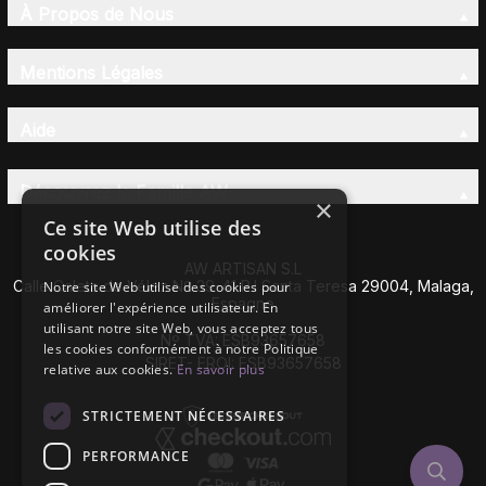
À Propos de Nous
Mentions Légales
Aide
Découvrez la Famille AW
×
Ce site Web utilise des
cookies
AW ARTISAN S.L
Calle Caleta de Vélez Nº 39-41 P.I Santa Teresa 29004, Malaga,
Notre site Web utilise des cookies pour
Espagne
améliorer l'expérience utilisateur. En
utilisant notre site Web, vous acceptez tous
Nº TVA: ESB93657658
les cookies conformément à notre Politique
SIRET- EROI: ESB93657658
relative aux cookies.
En savoir plus
STRICTEMENT NÉCESSAIRES
PERFORMANCE