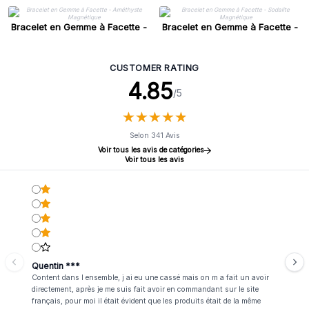
Bracelet en Gemme à Facette -
Bracelet en Gemme à Facette -
Améthyste Magnétique
Sodalite Magnétique
CUSTOMER RATING
4.85
/5
★
★
★
★
★
★
★
★
★
★
Selon 341 Avis
Voir tous les avis de catégories
Voir tous les avis
Quentin ***
Content dans l ensemble, j ai eu une cassé mais on m a fait un avoir
directement, après je me suis fait avoir en commandant sur le site
français, pour moi il était évident que les produits était de la même