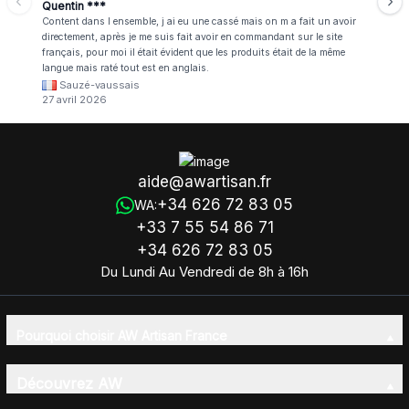
Quentin ***
Content dans l ensemble, j ai eu une cassé mais on m a fait un avoir
directement, après je me suis fait avoir en commandant sur le site
français, pour moi il était évident que les produits était de la même
langue mais raté tout est en anglais.
Sauzé-vaussais
27 avril 2026
aide@awartisan.fr
+34 626 72 83 05
WA:
+33 7 55 54 86 71
+34 626 72 83 05
Du Lundi Au Vendredi de 8h à 16h
Pourquoi choisir AW Artisan France
Découvrez AW