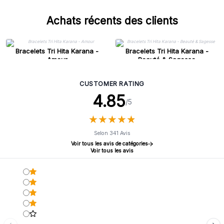
partenaire pour des produits authentiques et de qualité, et
enrichissez votre collection avec des bijoux qui racontent
Achats récents des clients
une histoire.
Bracelets Tri Hita Karana -
Bracelets Tri Hita Karana -
Amour
Beauté & Sagesse
CUSTOMER RATING
4.85
/5
★
★
★
★
★
★
★
★
★
★
Selon 341 Avis
Voir tous les avis de catégories
Voir tous les avis