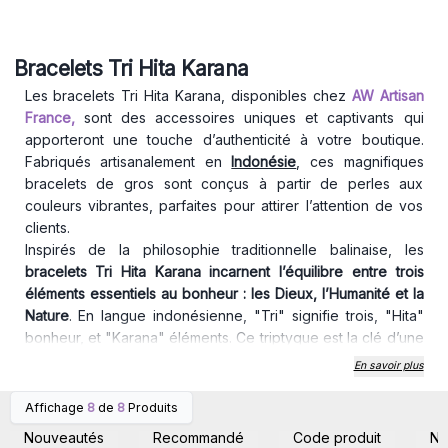
Bracelets Tri Hita Karana
Les bracelets Tri Hita Karana, disponibles chez
AW Artisan
France
,
sont des accessoires uniques et captivants qui
apporteront une touche d’authenticité à votre boutique.
Fabriqués artisanalement en
Indonésie
, ces magnifiques
bracelets de gros sont conçus à partir de perles aux
couleurs vibrantes, parfaites pour attirer l’attention de vos
clients.
Inspirés de la philosophie traditionnelle balinaise, les
bracelets Tri Hita Karana incarnent l’équilibre entre trois
éléments essentiels au bonheur : les Dieux, l’Humanité et la
Nature
. En langue indonésienne, "Tri" signifie trois, "Hita"
bonheur, et "Karana" éléments. Ce triptyque est la clé d’une
vie harmonieuse, selon les croyances balinaises.
En savoir plus
Chaque bracelet est soigneusement emballé dans une jolie
boîte, idéale pour une présentation élégante en magasin ou
Affichage
8
de
8
Produits
Connectez-vous ou
Connectez-vous ou
pour offrir en cadeau. Ces boîtes incluent également une
inscrivez-vous pour
inscrivez-vous pour
Nouveautés
Recommandé
Code produit
N
accéder aux prix de gros
accéder aux prix de gros
fiche explicative détaillant la signification profonde de