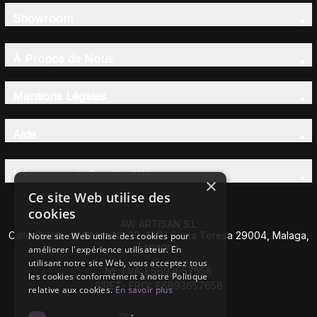
Showroom
À Propos de Nous
Mentions Légales
Aide
Découvrez la Famille AW
×
Ce site Web utilise des
cookies
AW ARTISAN S.L
Calle Caleta de Vélez Nº 39-41 P.I Santa Teresa 29004, Malaga,
Notre site Web utilise des cookies pour
Espagne
améliorer l'expérience utilisateur. En
utilisant notre site Web, vous acceptez tous
Nº TVA: ESB93657658
les cookies conformément à notre Politique
SIRET- EROI: ESB93657658
relative aux cookies.
En savoir plus