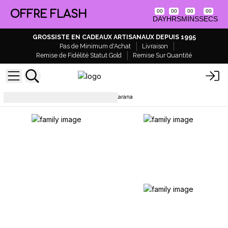
OFFRE FLASH
00
00
00
00
DAY
HRS
MINS
SECS
GROSSISTE EN CADEAUX ARTISANAUX DEPUIS 1995
Pas de Minimum d'Achat
Livraison
Remise de Fidélité Statut Gold
Remise Sur Quantité
Bracelets
Bracelets Tri Hita Karana