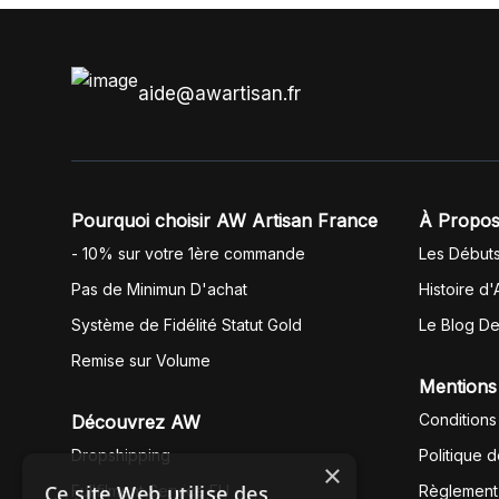
aide@awartisan.fr
Pourquoi choisir AW Artisan France
À Propos
- 10% sur votre 1ère commande
Les Début
Pas de Minimun D'achat
Histoire d'
Système de Fidélité Statut Gold
Le Blog D
Remise sur Volume
Mentions
Conditions
Découvrez AW
Dropshipping
Politique 
×
Ce site Web utilise des
Fullfilment Service EU
Règlement 