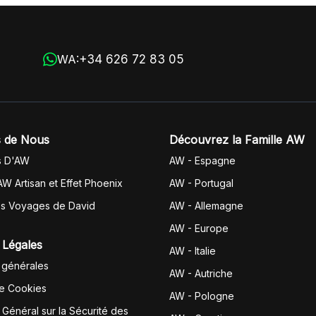
+34 626 72 83 05
WA:
 de Nous
Découvrez la Famille AW
s D'AW
AW - Espagne
AW Artisan et Effet Phoenix
AW -
Portugal
es Voyages de David
AW - Allemagne
AW - Europe
 Légales
AW - Italie
 générales
AW - Autriche
de Cookies
AW - Pologne
Général sur la Sécurité des