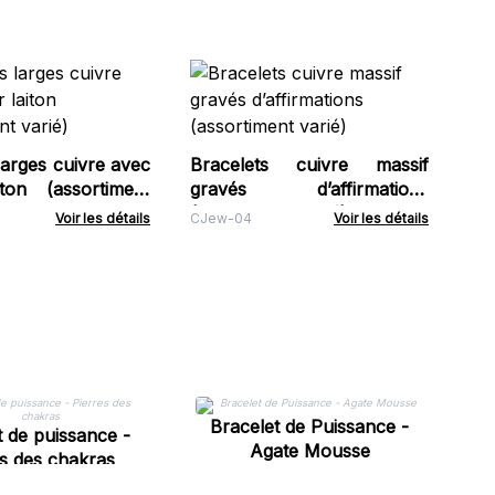
Co
Co
cm
NEF
larges cuivre avec
Bracelets cuivre massif
ton (assortiment
gravés d’affirmations
(assortiment varié)
Voir les détails
CJew-04
Voir les détails
Bracelet de Puissance -
t de puissance -
Agate Mousse
es des chakras