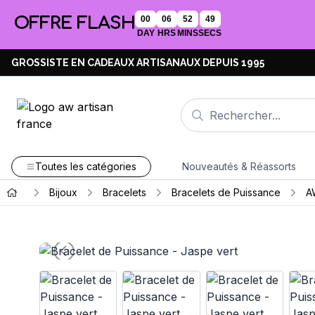
OFFRE FLASH
00
06
52
48
DAY
HRS
MINS
SECS
GROSSISTE EN CADEAUX ARTISANAUX DEPUIS 1995
Toutes les catégories
Nouveautés & Réassorts
Bijoux
Bracelets
Bracelets de Puissance
A