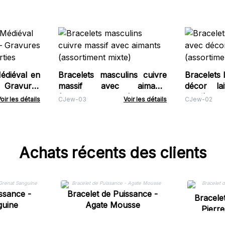
édiéval en
Bracelets masculins cuivre
Bracelets 
 Gravures
massif avec aimants
décor lai
rties
(assortiment mixte)
varié)
oir les détails
CJew-03
Voir les détails
CJew-02
Achats récents des clients
ssance -
Bracelet de Puissance -
Bracele
guine
Agate Mousse
Pierr