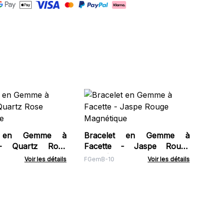
Bra
Ave
TSJ
t en Gemme à
Bracelet en Gemme à
 - Quartz Rose
Facette - Jaspe Rouge
e
Magnétique
Voir les détails
FGemB-10
Voir les détails