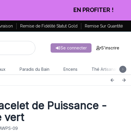
CLIQUEZ ICI
vraison
Remise de Fidélité Statut Gold
Remise Sur Quantité
Se connecter
S'inscrire
aux
Paradis du Bain
Encens
Thé Artisanal
acelet de Puissance -
 vert
: AWPS-09