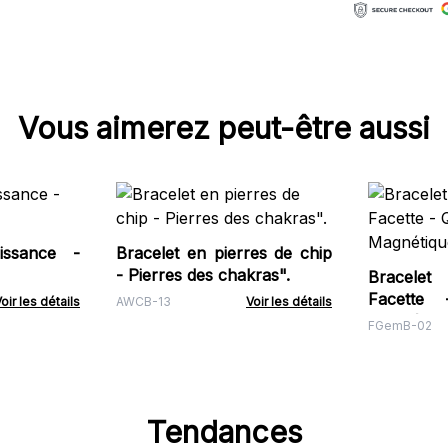
Vous aimerez peut-être aussi
issance -
Bracelet en pierres de chip
- Pierres des chakras".
Bracele
Facette
oir les détails
AWCB-13
Voir les détails
Magnétiqu
FGemB-02
Tendances