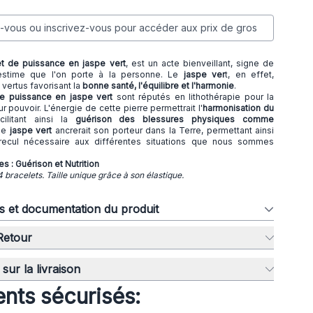
vous ou inscrivez-vous pour accéder aux prix de gros
et de puissance en jaspe vert
, est un acte bienveillant, signe de
l'estime que l'on porte à la personne. Le
jaspe ver
t, en effet,
vertus favorisant la
bonne santé, l'équilibre et l'harmonie
.
de puissance en jaspe vert
sont réputés en lithothérapie pour la
r pouvoir. L'énergie de cette pierre permettrait l'
harmonisation du
cilitant ainsi la
guérison des blessures physiques comme
 Le
jaspe vert
ancrerait son porteur dans la Terre, permettant ainsi
recul nécessaire aux différentes situations que nous sommes
 : Guérison et Nutrition
4 bracelets. Taille unique grâce à son élastique.
ns et documentation du produit
 Retour
sur la livraison
nts sécurisés: