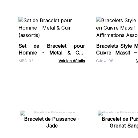
Set de Bracelet pour
Bracelets Style M
Homme - Metal & Cuir
Cuivre Massif –
(assortis)
Affirmations Asso
MBS-02
Voir les détails
CJew-08
V
Bracelet de Puissance -
Bracelet de Pui
Jade
Grenat San