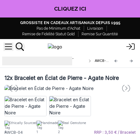
EN PROFITER !
GROSSISTE EN CADEAUX ARTISANAUX DEPUIS 1995
Pas de Minimum d'Achat
Livraison
Remise de Fidélité Statut Gold
Remise Sur Quantité
Bracelets en Éclats de Pierres semi-
AWCB-04
précieuses
12x
Bracelet en Éclat de Pierre - Agate Noire
Ethically Sourced
Handmade
Real Gemstone
AWCB-04
RRP : 3,50 € / Bracelet