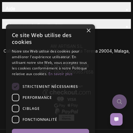
Aide
Découvrez la Famille AW
×
Ce site Web utilise des
cookies
AW ARTISAN S.L
Calle Caleta de Vélez Nº 39-41 P.I Santa Teresa 29004, Malaga,
Notre site Web utilise des cookies pour
Espagne
améliorer l'expérience utilisateur. En
utilisant notre site Web, vous acceptez tous
Nº TVA: ESB93657658
les cookies conformément à notre Politique
SIRET- EROI: ESB93657658
relative aux cookies.
En savoir plus
STRICTEMENT NÉCESSAIRES
PERFORMANCE
CIBLAGE
FONCTIONNALITÉ