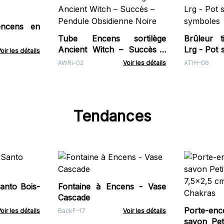
encens en
Tube Encens sortilège
Brûleur t
Ancient Witch – Succès –
Lrg - Pot 
oir les détails
Pendule Obsidienne Noire
symboles
AWRi-02
Voir les détails
ATIH-06
Tendances
anto Bois-
Fontaine à Encens - Vase
Cascade
Porte-en
oir les détails
BackF-17
Voir les détails
savon Pet