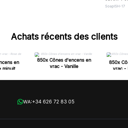
7,5x2,5 c
SoapISH-17
Chakras
Achats récents des clients
850x Cônes d'encens en
ncens en
850x Cô
vrac - Vanille
 minuit
vrac -
+34 626 72 83 05
WA: