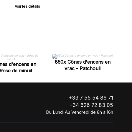
m - Couleurs des
Voir les détails
8
850x Cônes d'encens en
nes d'encens en
vrac - Patchouli
 Rose de minuit
+33 7 55 54 86 71
+34 626 72 83 05
Du Lundi Au Vendredi de 8h à 16h