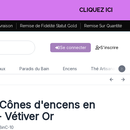
EN PROFITER !
vraison
Remise de Fidélité Statut Gold
Remise Sur Quantité
Se connecter
S'inscrire
aux
Paradis du Bain
Encens
Thé Artisanal
Cônes d'encens en
- Vétiver Or
BinC-10