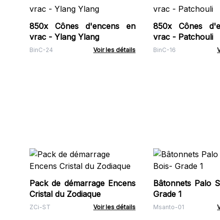
850x Cônes d'encens en
850x Cônes d'
vrac - Ylang Ylang
vrac - Patchouli
BinC-24
Voir les détails
BinC-16
V
Pack de démarrage Encens
Bâtonnets Palo S
Cristal du Zodiaque
Grade 1
ZCi-ST
Voir les détails
Msanto-01
V