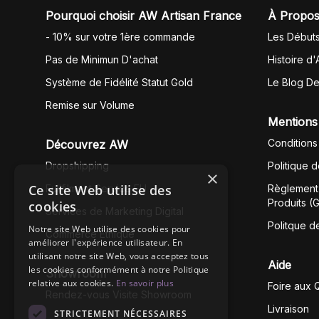
Pourquoi choisir AW Artisan France
À Propos
- 10% sur votre 1ère commande
Les Début
Pas de Minimun D'achat
Histoire d'
Système de Fidélité Statut Gold
Le Blog D
Remise sur Volume
Mentions
Conditions
Découvrez AW
Dropshipping
Politique 
×
Ce site Web utilise des
Fullfilment Service EU
Règlement 
Produits (
cookies
Services de Marketing Digital
Politque d
Notre site Web utilise des cookies pour
Commerce Éthique
améliorer l'expérience utilisateur. En
utilisant notre site Web, vous acceptez tous
Aide
les cookies conformément à notre Politique
Showroom
relative aux cookies.
En savoir plus
Foire aux 
Rendez-vous Visite Showroom
Livraison
STRICTEMENT NÉCESSAIRES