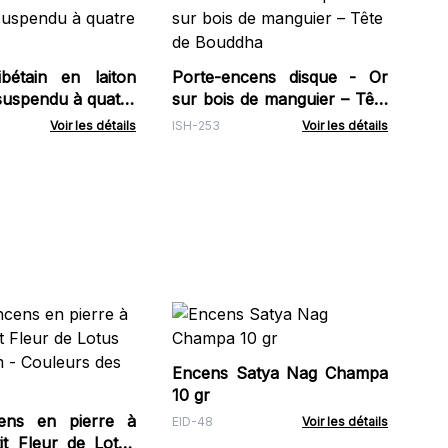
Por
noi
Ha
ISH
ibétain en laiton
Porte-encens disque - Or
suspendu à quatre
sur bois de manguier – Tête
de Bouddha
Voir les détails
ISH-253
Voir les détails
Po
sa
de
Encens Satya Nag Champa
Soa
bâ
10 gr
cens en pierre à
EID-48
Voir les détails
it Fleur de Lotus