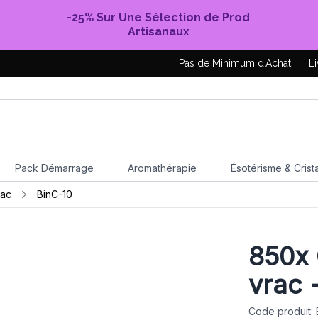
-25% Sur Une Sélection de Produits
Artisanaux
Pas de Minimum d'Achat
Li
Pack Démarrage
Aromathérapie
Ésotérisme & Crist
rac
BinC-10
850x 
vrac 
Code produit: 