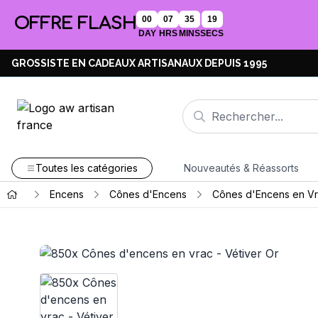
OFFRE FLASH
00
07
35
18
DAY
HRS
MINS
SECS
GROSSISTE EN CADEAUX ARTISANAUX DEPUIS 1995
Toutes les catégories
Nouveautés & Réassorts
Encens
Cônes d'Encens
Cônes d'Encens en V