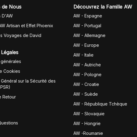
 de Nous
Découvrez la Famille AW
s D'AW
AW - Espagne
AW Artisan et Effet Phoenix
AW -
Portugal
es Voyages de David
AW - Allemagne
AW - Europe
 Légales
AW - Italie
 générales
AW - Autriche
de Cookies
AW - Pologne
Général sur la Sécurité des
AW - Croatie
GPSR)
AW - Suède
e Retour
AW - République Tchèque
AW - Slovaquie
Questions
AW - Hongrie
AW -Roumanie