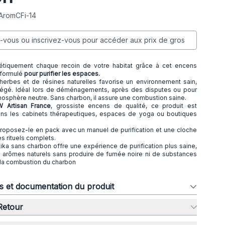
 AromCFi-14
vous ou inscrivez-vous pour accéder aux prix de gros
étiquement chaque recoin de votre habitat grâce à cet encens
 formulé
pour purifier les espaces.
erbes et de résines naturelles favorise un environnement sain,
otégé. Idéal lors de déménagements, après des disputes ou pour
mosphère neutre. Sans charbon, il assure une combustion saine.
W Artisan France
, grossiste encens de qualité, ce produit est
s les cabinets thérapeutiques, espaces de yoga ou boutiques
Proposez-le en pack avec un manuel de purification et une cloche
es rituels complets.
ka sans charbon offre une expérience de purification plus saine,
s arômes naturels sans produire de fumée noire ni de substances
 la combustion du charbon
ns et documentation du produit
 Retour