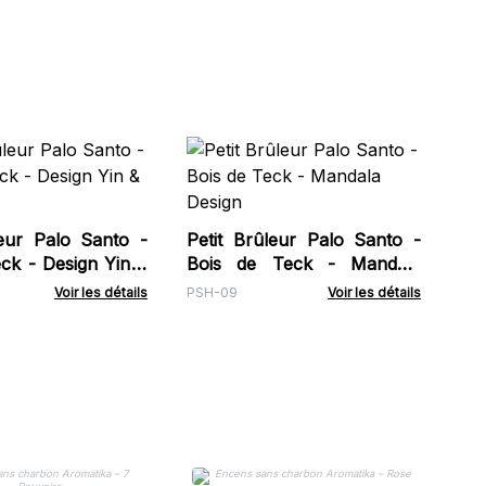
Fo
Ca
Bac
leur Palo Santo -
Petit Brûleur Palo Santo -
ck - Design Yin &
Bois de Teck - Mandala
Design
Voir les détails
PSH-09
Voir les détails