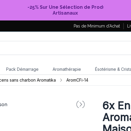
-25% Sur Une Sélection de Produits
Artisanaux
Pas de Minimum d'Achat
Li
Pack Démarrage
Aromathérapie
Ésotérisme & Crist
cens sans charbon Aromatika
AromCFi-14
6x
En
Aromat
Mais