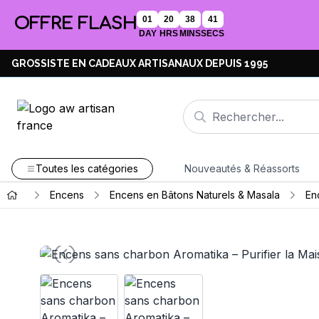
OFFRE FLASH
01
20
38
40
DAY
HRS
MINS
SECS
GROSSISTE EN CADEAUX ARTISANAUX DEPUIS 1995
Toutes les catégories
Nouveautés & Réassorts
Encens
Encens en Bâtons Naturels & Masala
En