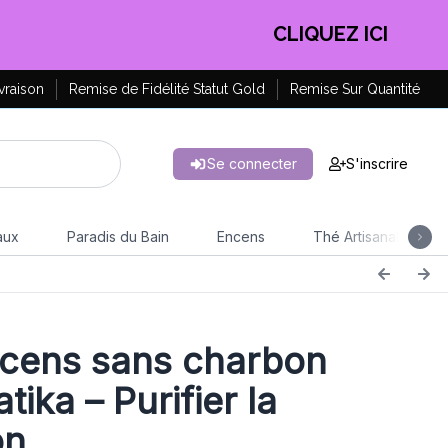
EN PROFITER !
vraison
Remise de Fidélité Statut Gold
Remise Sur Quantité
Se connecter
S'inscrire
aux
Paradis du Bain
Encens
Thé Artisanal
cens sans charbon
ika – Purifier la
on