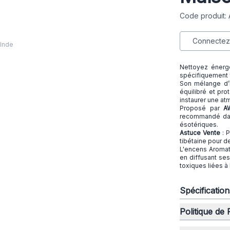
Code produit:
Connectez-
 Inde
Nettoyez énerg
spécifiquement
Son mélange d’h
équilibré et pr
instaurer une at
Proposé par
A
recommandé dan
ésotériques.
Astuce Vente
: 
tibétaine pour d
L'encens Aromati
en diffusant se
toxiques liées à
Spécificatio
Politique de