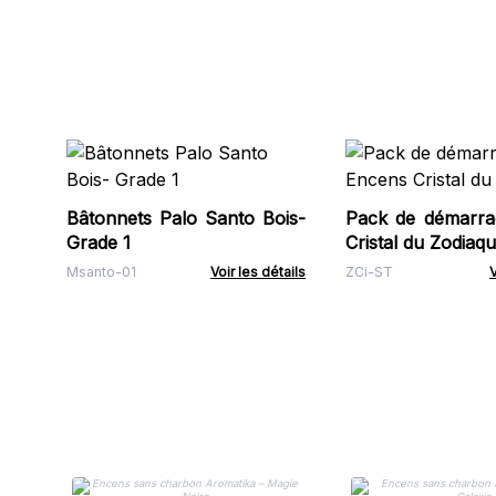
Bâtonnets Palo Santo Bois-
Pack de démarra
Grade 1
Cristal du Zodiaq
Msanto-01
Voir les détails
ZCi-ST
V