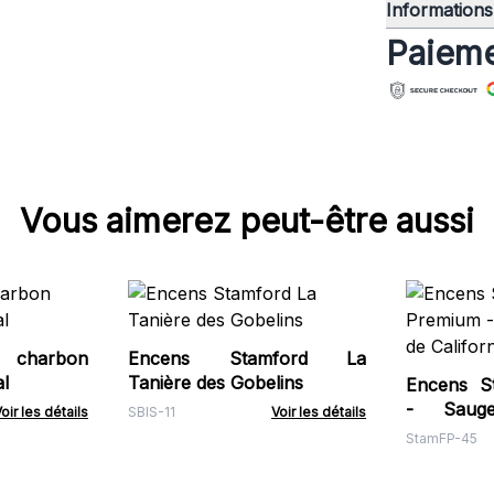
Informations 
Paieme
Vous aimerez peut-être aussi
 charbon
Encens Stamford La
l
Tanière des Gobelins
Encens S
- Saug
oir les détails
SBIS-11
Voir les détails
Californie
StamFP-45