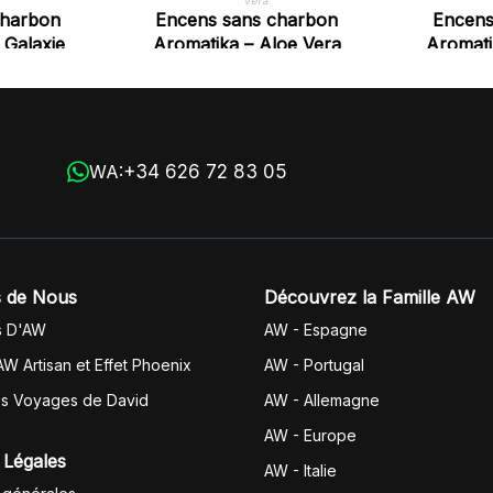
charbon
Encens sans charbon
Encens
 Galaxie
Aromatika – Aloe Vera
Aromati
+34 626 72 83 05
WA:
 de Nous
Découvrez la Famille AW
s D'AW
AW - Espagne
AW Artisan et Effet Phoenix
AW -
Portugal
es Voyages de David
AW - Allemagne
AW - Europe
 Légales
AW - Italie