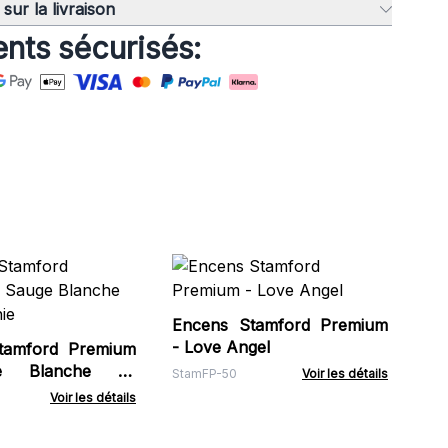
sur la livraison
nts sécurisés:
Co
Su
l'H
Encens Stamford Premium
HSD
- Love Angel
tamford Premium
e Blanche de
StamFP-50
Voir les détails
Voir les détails