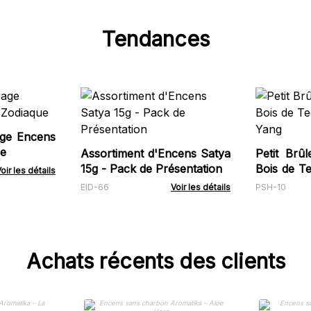
Tendances
ge Encens
ue
Assortiment d'Encens Satya
Petit Brû
15g - Pack de Présentation
Bois de Te
oir les détails
Yang
EID-66
Voir les détails
PSH-10
Achats récents des clients