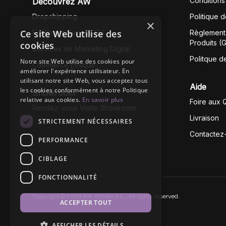
Conditions
Découvrez AW
Dropshipping
Politique 
×
Ce site Web utilise des
Fullfilment Service EU
Règlement 
Produits (
cookies
Services de Marketing Digital
Politque d
Notre site Web utilise des cookies pour
Commerce Éthique
améliorer l'expérience utilisateur. En
utilisant notre site Web, vous acceptez tous
Aide
les cookies conformément à notre Politique
Showroom
relative aux cookies.
En savoir plus
Foire aux 
Rendez-vous Visite Showroom
Livraison
STRICTEMENT NÉCESSAIRES
Contactez
PERFORMANCE
CIBLAGE
FONCTIONNALITÉ
Copyright © 2026 AW Artisan S.L,. All rights reserved.
ACCEPTER TOUT
AFFICHER LES DÉTAILS