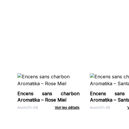
Encens sans charbon
Encens sans
Aromatika – Rose Miel
Aromatika – Santa
AromCFi-09
Voir les détails
AromCFi-05
V