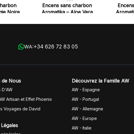
charbon
Encens sans charbon
Encens
gie Noire
Aromatika – Aloe Vera
Aromati
+34 626 72 83 05
WA:
 de Nous
Découvrez la Famille AW
s D'AW
AW - Espagne
AW Artisan et Effet Phoenix
AW -
Portugal
es Voyages de David
AW - Allemagne
AW - Europe
 Légales
AW - Italie