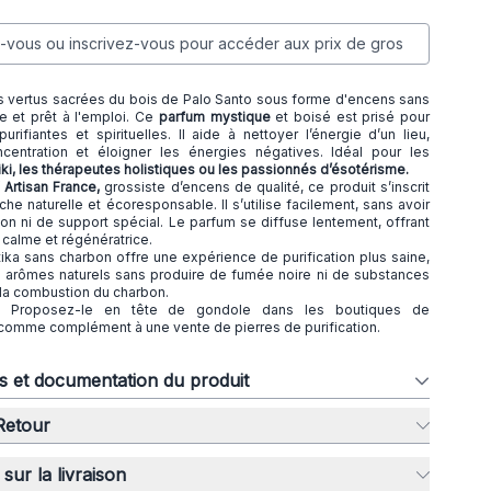
vous ou inscrivez-vous pour accéder aux prix de gros
 vertus sacrées du bois de Palo Santo sous forme d'encens sans
e et prêt à l'emploi. Ce
parfum mystique
et boisé est prisé pour
urifiantes et spirituelles. Il aide à nettoyer l’énergie d’un lieu,
ncentration et éloigner les énergies négatives. Idéal pour les
iki, les thérapeutes holistiques ou les passionnés d’ésotérisme.
Artisan France,
grossiste d’encens de qualité, ce produit s’inscrit
e naturelle et écoresponsable. Il s’utilise facilement, sans avoir
n ni de support spécial. Le parfum se diffuse lentement, offrant
calme et régénératrice.
ka sans charbon offre une expérience de purification plus saine,
s arômes naturels sans produire de fumée noire ni de substances
 la combustion du charbon.
: Proposez-le en tête de gondole dans les boutiques de
 comme complément à une vente de pierres de purification.
ns et documentation du produit
 Retour
sur la livraison