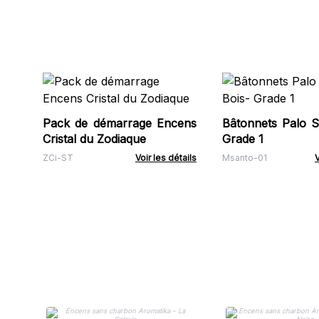
Pack de démarrage Encens
Bâtonnets Palo S
Cristal du Zodiaque
Grade 1
ZCi-ST
Voir les détails
Msanto-01
V