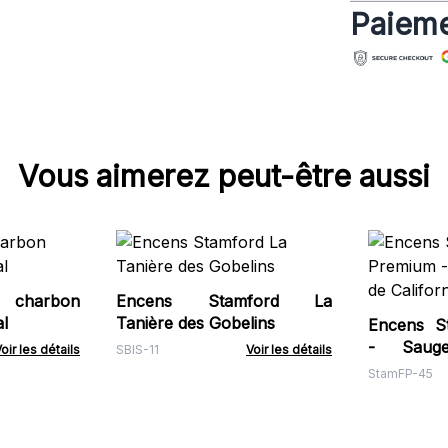
Paieme
Vous aimerez peut-être aussi
 charbon
Encens Stamford La
l
Tanière des Gobelins
Encens S
- Saug
oir les détails
SBIS-11
Voir les détails
Californie
StamFP-45