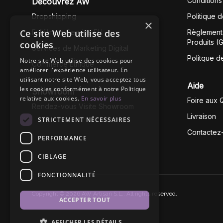
Conditions
Découvrez AW
Dropshipping
Politique 
×
Ce site Web utilise des
Fullfilment Service EU
Règlement 
Produits (
cookies
Services de Marketing Digital
Politque d
Notre site Web utilise des cookies pour
Commerce Éthique
améliorer l'expérience utilisateur. En
utilisant notre site Web, vous acceptez tous
Aide
les cookies conformément à notre Politique
Showroom
relative aux cookies.
En savoir plus
Foire aux 
Rendez-vous Visite Showroom
Livraison
STRICTEMENT NÉCESSAIRES
Contactez
PERFORMANCE
CIBLAGE
FONCTIONNALITÉ
Copyright © 2026 AW Artisan S.L,. All rights reserved.
ACCEPTER TOUT
AFFICHER LES DÉTAILS