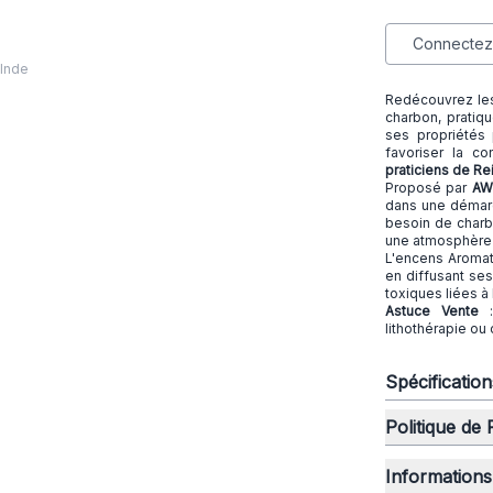
Connectez-
 Inde
Redécouvrez les
charbon, pratiqu
ses propriétés p
favoriser la co
praticiens de Re
Proposé par
AW 
dans une démarch
besoin de charbo
une atmosphère 
L'encens Aromati
en diffusant se
toxiques liées à
Astuce Vente
lithothérapie ou
Spécificatio
Politique de
Informations 