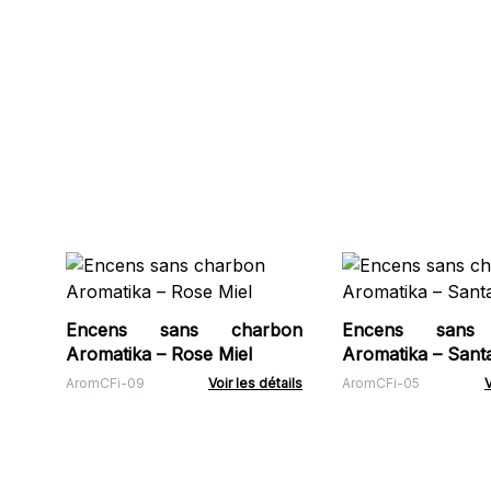
Encens sans charbon
Encens sans
Aromatika – Rose Miel
Aromatika – Santa
AromCFi-09
Voir les détails
AromCFi-05
V