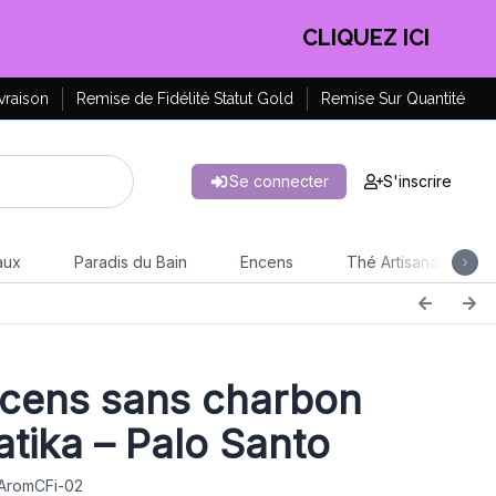
EN PROFITER !
vraison
Remise de Fidélité Statut Gold
Remise Sur Quantité
Se connecter
S'inscrire
aux
Paradis du Bain
Encens
Thé Artisanal
cens sans charbon
tika – Palo Santo
 AromCFi-02