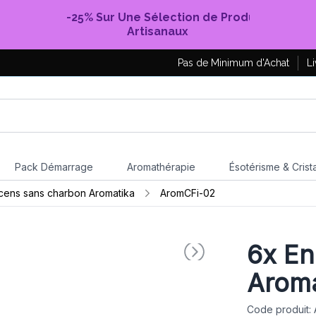
-25% Sur Une Sélection de Produits
Artisanaux
Pas de Minimum d'Achat
Li
Pack Démarrage
Aromathérapie
Ésotérisme & Crist
cens sans charbon Aromatika
AromCFi-02
6x
En
Aroma
Code produit: