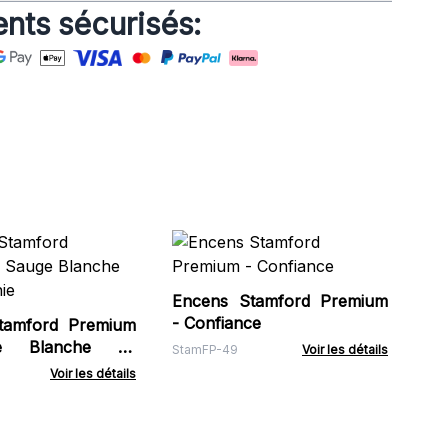
nts sécurisés:
Co
Su
l'H
Encens Stamford Premium
HSD
- Confiance
tamford Premium
e Blanche de
StamFP-49
Voir les détails
Voir les détails