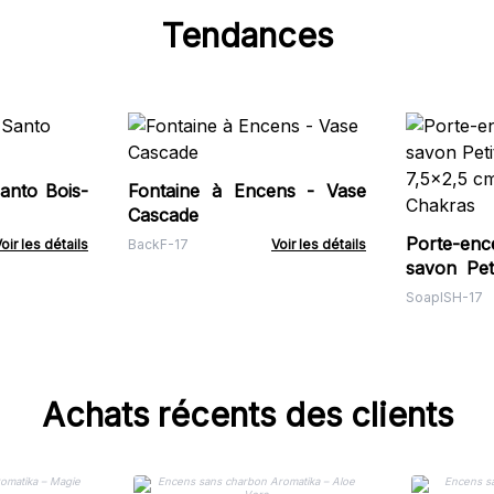
Tendances
anto Bois-
Fontaine à Encens - Vase
Cascade
Porte-en
oir les détails
BackF-17
Voir les détails
savon Pet
7,5x2,5 c
SoapISH-17
Chakras
Achats récents des clients