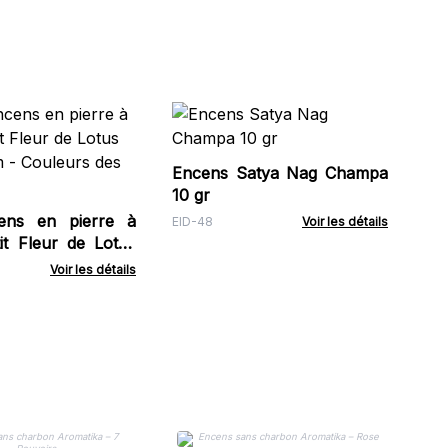
Po
sa
de
Encens Satya Nag Champa
Soa
bâ
10 gr
cens en pierre à
EID-48
Voir les détails
it Fleur de Lotus
m - Couleurs des
Voir les détails