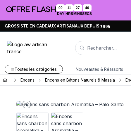
OFFRE FLASH
00
11
27
39
DAY
HRS
MINS
SECS
GROSSISTE EN CADEAUX ARTISANAUX DEPUIS 1995
Toutes les catégories
Nouveautés & Réassorts
Encens
Encens en Bâtons Naturels & Masala
En