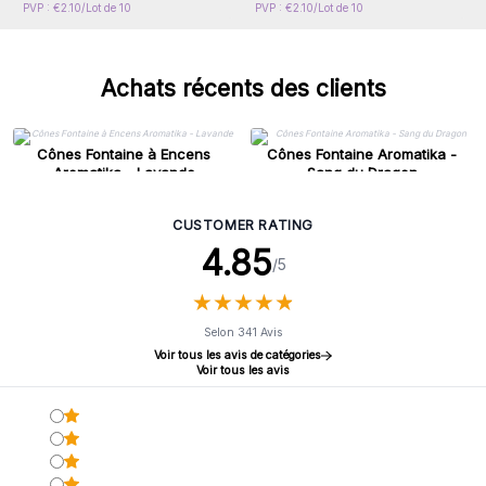
PVP : €2.10/Lot de 10
PVP : €2.10/Lot de 10
Achats récents des clients
Cônes Fontaine à Encens
Cônes Fontaine Aromatika -
Aromatika - Lavande
Sang du Dragon
CUSTOMER RATING
4.85
/5
★
★
★
★
★
★
★
★
★
★
Selon 341 Avis
Voir tous les avis de catégories
Voir tous les avis