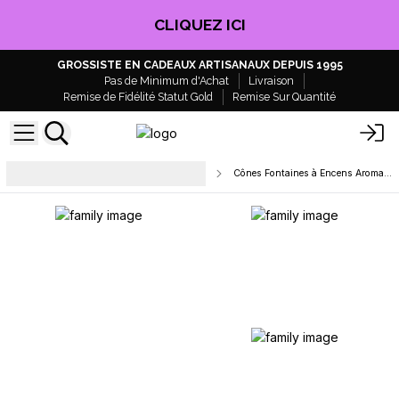
CLIQUEZ ICI
GROSSISTE EN CADEAUX ARTISANAUX DEPUIS 1995
Pas de Minimum d'Achat
Livraison
Remise de Fidélité Statut Gold
Remise Sur Quantité
Cônes d'Encens à Reflux &
Cônes Fontaines à Encens Aromatika
Cascade