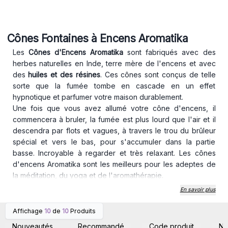
Cônes Fontaines à Encens Aromatika
Les
Cônes d'Encens Aromatika
sont fabriqués avec des
herbes naturelles en Inde, terre mère de
l'encens
et avec
des
huiles et des résines
. Ces cônes sont conçus de telle
sorte que la fumée tombe en cascade en un effet
hypnotique et parfumer votre maison durablement.
Une fois que vous avez allumé votre cône d'encens, il
commencera à bruler, la fumée est plus lourd que l'air et il
descendra par flots et vagues, à travers le trou du brûleur
spécial et vers le bas, pour s'accumuler dans la partie
basse. Incroyable à regarder et très relaxant. Les cônes
d'encens Aromatika sont les meilleurs pour les adeptes de
la méditation, du yoga et de l'aromathérapie.
Vendu en boite avec pack de 12 boites de 10 cônes
En savoir plus
chacune.
Le saviez-vous ?
Les cônes d'encens à reflux ont été
Affichage
10
de
10
Produits
Connectez-vous ou
Connectez-vous ou
inventés pour imiter le mouvement naturel de l’eau dans les
inscrivez-vous pour
inscrivez-vous pour
Nouveautés
Recommandé
Code produit
N