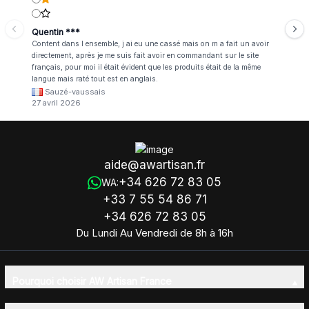
Quentin ***
Content dans l ensemble, j ai eu une cassé mais on m a fait un avoir
directement, après je me suis fait avoir en commandant sur le site
français, pour moi il était évident que les produits était de la même
langue mais raté tout est en anglais.
Sauzé-vaussais
27 avril 2026
aide@awartisan.fr
+34 626 72 83 05
WA:
+33 7 55 54 86 71
+34 626 72 83 05
Du Lundi Au Vendredi de 8h à 16h
Pourquoi choisir AW Artisan France