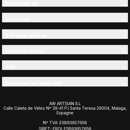
Découvrez AW
Showroom
À Propos de Nous
Mentions Légales
Aide
Découvrez la Famille AW
AW ARTISAN S.L
Calle Caleta de Vélez Nº 39-41 P.I Santa Teresa 29004, Malaga,
Espagne
Nº TVA: ESB93657658
SIRET- EROI: ESB93657658