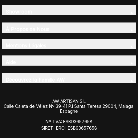
Showroom
À Propos de Nous
Mentions Légales
Aide
Découvrez la Famille AW
AW ARTISAN S.L
Calle Caleta de Vélez Nº 39-41 P.I Santa Teresa 29004, Malaga,
Espagne
Nº TVA: ESB93657658
SIRET- EROI: ESB93657658