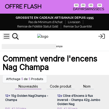
OFFRE FLASH
00
00
00
00
DAY
HRS
MINS
SECS
GROSSISTE EN CADEAUX ARTISANAUX DEPUIS 1995
Pas de Minimum d'Achat
Livraison
Remise de Fidélité Statut Gold
Remise Sur Quantité
Comment vendre l'encens Nag Champa
Comment vendre l'encens
Nag Champa
Affichage
5
de
5
Produits
Connectez-vous ou
Connectez-vous ou
inscrivez-vous pour
inscrivez-vous pour
Nouveautés
Code produit
Nom
accéder aux prix de gros
accéder aux prix de gros
12x
15g Golden NagChampa -
12x
Cône d'Encens à flux
Champa
inversé - Champa 42g Jumbo
Golden Nag
Connectez-vous ou
Connectez-vous ou
PVP : €2.00/pièce
PVP : €2.95/pack