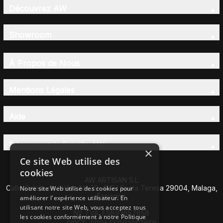
Découvrez AW
Showroom
À Propos de Nous
Mentions Légales
Aide
Découvrez la Famille AW
×
Ce site Web utilise des
cookies
AW ARTISAN S.L
Calle Caleta de Vélez Nº 39-41 P.I Santa Teresa 29004, Malaga,
Notre site Web utilise des cookies pour
Espagne
améliorer l'expérience utilisateur. En
utilisant notre site Web, vous acceptez tous
Nº TVA: ESB93657658
les cookies conformément à notre Politique