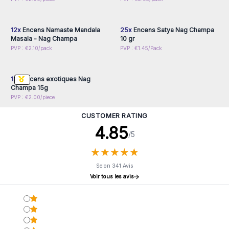
inscrivez-vous pour
inscrivez-vous pour
accéder aux prix de gros
accéder aux prix de gros
12x
Encens Namaste Mandala
25x
Encens Satya Nag Champa
Masala - Nag Champa
10 gr
Connectez-vous ou
PVP : €2.10/pack
PVP : €1.45/Pack
inscrivez-vous pour
accéder aux prix de gros
12x
Encens exotiques Nag
Champa 15g
PVP : €2.00/piece
CUSTOMER RATING
4.85
/5
★
★
★
★
★
★
★
★
★
★
Selon 341 Avis
Voir tous les avis