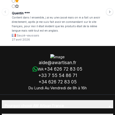
Quentin ***
Content dans l ensemble, j ai eu une cassé mais on m a fait un avoir
directement, après je me suis fait avoir en commandant sur le site
français, pour moi il était évident que les produits était de la même
langue mais raté tout est en anglais.
Sauzé-vaussais
27 avril 2026
aide@awartisan.fr
+34 626 72 83 05
WA:
+33 7 55 54 86 71
+34 626 72 83 05
Du Lundi Au Vendredi de 8h à 16h
Pourquoi choisir AW Artisan France