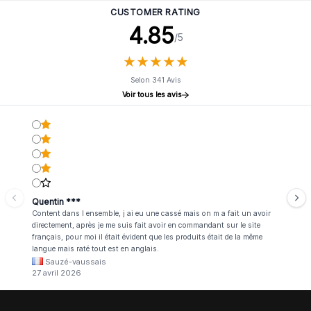
CUSTOMER RATING
4.85
/5
★
★
★
★
★
★
★
★
★
★
Selon 341 Avis
Voir tous les avis
Quentin ***
Content dans l ensemble, j ai eu une cassé mais on m a fait un avoir
directement, après je me suis fait avoir en commandant sur le site
français, pour moi il était évident que les produits était de la même
langue mais raté tout est en anglais.
Sauzé-vaussais
27 avril 2026