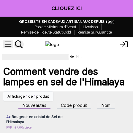
CLIQUEZ ICI
GROSSISTE EN CADEAUX ARTISANAUX DEPUIS 1995
Pas de Minimum d'Achat
Livraison
Remise de Fidélité Statut Gold
Remise Sur Quantité
Comment vendre des lampes en sel de l'Himalaya
Comment vendre des
lampes en sel de l'Himalaya
Affichage
1
de
1
produit
Connectez-vous ou
inscrivez-vous pour
Nouveautés
Code produit
Nom
accéder aux prix de gros
4x
Bougeoir en cristal de Sel de
l’Himalaya
PVP : €7.00/piece