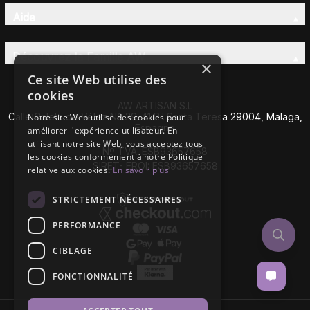
Aide
Découvrez la Famille AW
×
Ce site Web utilise des
cookies
AW ARTISAN S.L
Calle Caleta de Vélez Nº 39-41 P.I Santa Teresa 29004, Malaga,
Notre site Web utilise des cookies pour
Espagne
améliorer l'expérience utilisateur. En
utilisant notre site Web, vous acceptez tous
Nº TVA: ESB93657658
les cookies conformément à notre Politique
SIRET- EROI: ESB93657658
relative aux cookies.
En savoir plus
STRICTEMENT NÉCESSAIRES
PERFORMANCE
CIBLAGE
FONCTIONNALITÉ