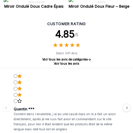
Miroir Ondulé Doux Cadre Épais
Miroir Ondulé Doux Fleur – Beige
– Bleu – 30,5 x 22,5 x 2,3 cm
– 25,4 x 25,4 x 2,3 cm
CUSTOMER RATING
4.85
/5
★
★
★
★
★
★
★
★
★
★
Selon 341 Avis
Voir tous les avis de catégories
Voir tous les avis
Quentin ***
Content dans l ensemble, j ai eu une cassé mais on m a fait un avoir
directement, après je me suis fait avoir en commandant sur le site
français, pour moi il était évident que les produits était de la même
langue mais raté tout est en anglais.