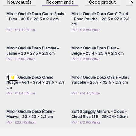
Nouveautés
Recommandé
Code produit
N
accéder aux prix de gros
accéder aux prix de gros
Miroir Ondulé Doux Cadre Épais
Miroir Ondulé Doux Carré Galet
– Bleu – 30,5 x 22,5 x 2,3 cm
– Rose Poudré – 22,5 x 27 x 2,3
cm
Connectez-vous ou
Connectez-vous ou
PVP : €14.40/Miroir
PVP : €12.00/Miroir
inscrivez-vous pour
inscrivez-vous pour
accéder aux prix de gros
accéder aux prix de gros
Miroir Ondulé Doux Flamme –
Miroir Ondulé Doux Fleur –
Jaune – 23 x 27,5 x 2,3 cm
Beige – 25,4 x 25,4 x 2,3 cm
Connectez-vous ou
Connectez-vous ou
PVP : €12.00/Miroir
PVP : €12.00/Miroir
inscrivez-vous pour
inscrivez-vous pour
accéder aux prix de gros
accéder aux prix de gros
Miroir Ondulé Doux Grand
Miroir Ondulé Doux Ovale – Bleu
Nuage – Vert – 33,4 x 23,5 x 2,3
Sarcelle – 20,5 x 32,5 x 2,3 cm
cm
Connectez-vous ou
Connectez-vous ou
PVP : €14.40/Miroir
PVP : €14.40/Miroir
inscrivez-vous pour
inscrivez-vous pour
accéder aux prix de gros
accéder aux prix de gros
Miroir Ondulé Doux Étoile –
Soft Squiggly Mirrors - Cloud -
Mauve – 33 x 23 x 2,3 cm
Cloud Blue (41) - 28x24x2.3cm
PVP : €20.40/Miroir
PVP : €12.00/Mirror