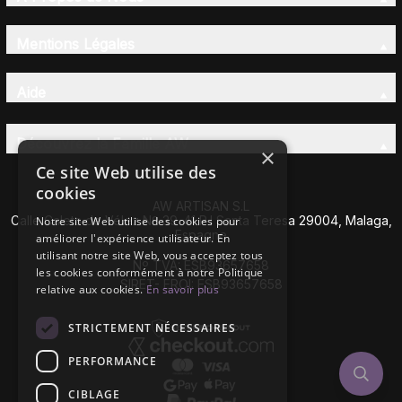
Mentions Légales
Aide
Découvrez la Famille AW
×
Ce site Web utilise des
cookies
AW ARTISAN S.L
Calle Caleta de Vélez Nº 39-41 P.I Santa Teresa 29004, Malaga,
Notre site Web utilise des cookies pour
Espagne
améliorer l'expérience utilisateur. En
utilisant notre site Web, vous acceptez tous
Nº TVA: ESB93657658
les cookies conformément à notre Politique
SIRET- EROI: ESB93657658
relative aux cookies.
En savoir plus
STRICTEMENT NÉCESSAIRES
PERFORMANCE
CIBLAGE