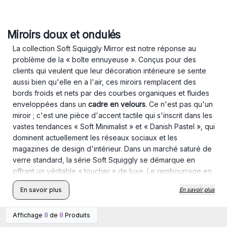
Miroirs doux et ondulés
La collection Soft Squiggly Mirror est notre réponse au
problème de la « boîte ennuyeuse ». Conçus pour des
clients qui veulent que leur décoration intérieure se sente
aussi bien qu'elle en a l'air, ces miroirs remplacent des
bords froids et nets par des courbes organiques et fluides
enveloppées dans un
cadre en velours
. Ce n'est pas qu'un
miroir ; c'est une pièce d'accent tactile qui s'inscrit dans les
vastes tendances « Soft Minimalist » et « Danish Pastel », qui
dominent actuellement les réseaux sociaux et les
magazines de design d'intérieur. Dans un marché saturé de
verre standard, la série Soft Squiggly se démarque en
offrant un véritable « toucher » de luxe. Le rembourrage en
velours offre une finition douce et mate qui élimine
En savoir plus
En savoir plus
l'éblouissement causé par le cadre, tandis que le verre
haute définition garantit un reflet net et fidèle à la réalité.
Affichage
8
de
8
Produits
Connectez-vous ou
Connectez-vous ou
inscrivez-vous pour
inscrivez-vous pour