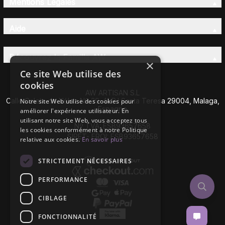
Mentions Légales
Aide
Découvrez la Famille AW
×
Ce site Web utilise des
cookies
AW ARTISAN S.L
Calle Caleta de Vélez Nº 39-41 P.I Santa Teresa 29004, Malaga,
Notre site Web utilise des cookies pour
Espagne
améliorer l'expérience utilisateur. En
utilisant notre site Web, vous acceptez tous
Nº TVA: ESB93657658
les cookies conformément à notre Politique
SIRET- EROI: ESB93657658
relative aux cookies.
En savoir plus
STRICTEMENT NÉCESSAIRES
PERFORMANCE
CIBLAGE
FONCTIONNALITÉ