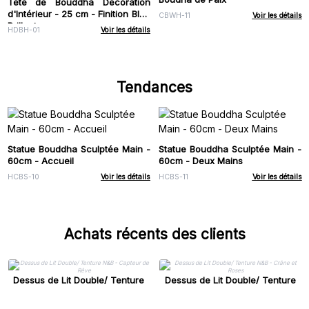
Tête de Bouddha Décoration
d'Intérieur - 25 cm - Finition Bleu
CBWH-11
Voir les détails
Brillant
HDBH-01
Voir les détails
Tendances
Statue Bouddha Sculptée Main -
Statue Bouddha Sculptée Main -
60cm - Accueil
60cm - Deux Mains
HCBS-10
Voir les détails
HCBS-11
Voir les détails
Achats récents des clients
Dessus de Lit Double/ Tenture
Dessus de Lit Double/ Tenture
N&B - Capteur de Rêve
N&B - Crâne et Roses