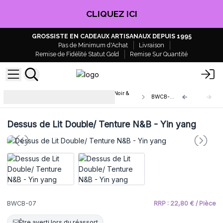
CLIQUEZ ICI
GROSSISTE EN CADEAUX ARTISANAUX DEPUIS 1995
Pas de Minimum d'Achat
Livraison
Remise de Fidélité Statut Gold
Remise Sur Quantité
Dessus de Lit Double/ Tenture en Noir &
BWCB-07
Blanc
Dessus de Lit Double/ Tenture N&B - Yin yang
BWCB-07
RRP : 22,80 € / Pièce
Être averti lors du réassort